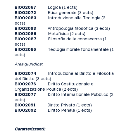
BIOO2067
Logica
(1 ects)
BIOO2072
Etica generale
(3 ects)
BIOO2083
Introduzione alla Teologia
(2
ects)
BIOO2093
Antropologia filosofica
(3 ects)
BIOO2086
Metafisica
(2 ects)
BIOO2087
Filosofia della conoscenza
(1
ects)
BIOO2066
Teologia morale fondamentale
(1
ects)
Area giuridica:
BIOO2074
Introduzione al Diritto e Filosofia
del Diritto
(3 ects)
BIOO2076
Diritto Costituzionale e
Organizzazione Politica
(2 ects)
BIOO2077
Diritto Internazionale Pubblico
(2
ects)
BIOO2091
Diritto Privato
(1 ects)
BIOO2092
Diritto Penale
(1 ects)
Caratterizzanti: