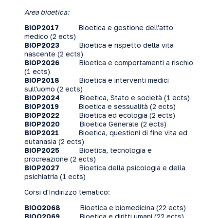
Area bioetica:
BIOP2017
Bioetica e gestione dell'atto
medico
(2 ects)
BIOP2023
Bioetica e rispetto della vita
nascente
(2 ects)
BIOP2026
Bioetica e comportamenti a rischio
(1 ects)
BIOP2018
Bioetica e interventi medici
sull'uomo
(2 ects)
BIOP2024
Bioetica, Stato e società
(1 ects)
BIOP2019
Bioetica e sessualità
(2 ects)
BIOP2022
Bioetica ed ecologia
(2 ects)
BIOP2020
Bioetica Generale
(2 ects)
BIOP2021
Bioetica, questioni di fine vita ed
eutanasia
(2 ects)
BIOP2025
Bioetica, tecnologia e
procreazione
(2 ects)
BIOP2027
Bioetica della psicologia e della
psichiatria
(1 ects)
Corsi d'Indirizzo tematico:
BIOO2068
Bioetica e biomedicina
(22 ects)
BIOO2069
Bioetica e diritti umani
(22 ects)