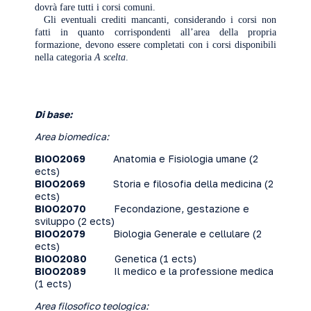
dovrà fare tutti i corsi comuni.
Gli eventuali crediti mancanti, considerando i corsi non
fatti in quanto corrispondenti all’area della propria
formazione, devono essere completati con i corsi disponibili
nella categoria
A scelta
.
Di base:
Area biomedica:
BIOO2069
Anatomia e Fisiologia umane
(2
ects)
BIOO2069
Storia e filosofia della medicina
(2
ects)
BIOO2070
Fecondazione, gestazione e
sviluppo
(2 ects)
BIOO2079
Biologia Generale e cellulare
(2
ects)
BIOO2080
Genetica
(1 ects)
BIOO2089
Il medico e la professione medica
(1 ects)
Area filosofico teologica: