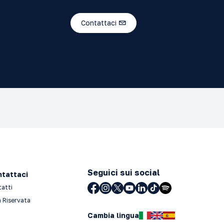
Contattaci
Seguici sui social
tattaci
tatti
 Riservata
Cambia lingua