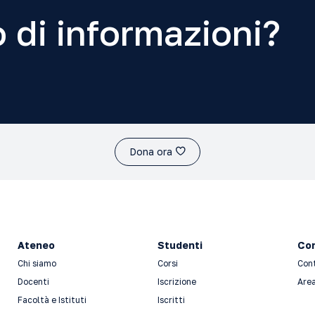
 di informazioni?
Dona ora
Ateneo
Studenti
Con
Chi siamo
Corsi
Con
Docenti
Iscrizione
Area
Facoltà e Istituti
Iscritti