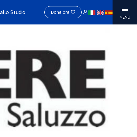
allo Studio
Dona ora
MENU