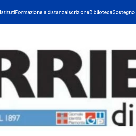
stituti
Formazione a distanza
Iscrizione
Biblioteca
Sostegno 