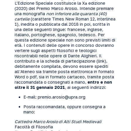
L’Edizione Speciale costituisce la Xª edizione
(2020) del Premio Marco Arosio. Intende premiare
una monografia
non inferiore alle quaranta (40)
cartelle
(carattere Times New Roman 12, interlinea
1), inedita o pubblicata dal 2018 in poi, scritta in
una delle seguenti lingue: francese, inglese,
italiano, portoghese, spagnolo, tedesco. Per
questa edizione speciale non sono previsti limiti di
età. I contenuti delle opere in concorso dovranno
vertere sugli aspetti filosofici e teologici
riscontrabili nelle opere di Dante Alighieri. Il
contributo e la scheda di partecipazione (
link
),
debitamente compilata, devono essere spediti
all’Ateneo sia tramite posta elettronica in formato
Word o pdf, sia in formato cartaceo, tramite posta
raccomandata o consegnati a mano,
entro e non
oltre il 31 gennaio 2021
, ai seguenti indirizzi:
E-mail:
premio.arosio@upra.org
Posta raccomandata, oppure consegna a
mano:
Cattedra Marco Arosio di Alti Studi Medievali
Facoltà di Filosofia