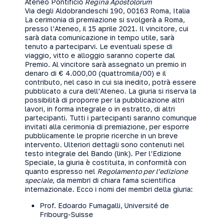
Ateneo Pontificio
Regina Apostolorum
Via degli Aldobrandeschi 190, 00163 Roma, Italia
La cerimonia di premiazione si svolgerà a Roma,
presso l’Ateneo, il 15 aprile 2021. Il vincitore, cui
sarà data comunicazione in tempo utile, sarà
tenuto a parteciparvi. Le eventuali spese di
viaggio, vitto e alloggio saranno coperte dal
Premio. Al vincitore sarà assegnato un premio in
denaro di € 4.000,00 (quattromila/00) e il
contributo, nel caso in cui sia inedito, potrà essere
pubblicato a cura dell’Ateneo. La giuria si riserva la
possibilità di proporre per la pubblicazione altri
lavori, in forma integrale o in estratto, di altri
partecipanti. Tutti i partecipanti saranno comunque
invitati alla cerimonia di premiazione, per esporre
pubblicamente le proprie ricerche in un breve
intervento. Ulteriori dettagli sono contenuti nel
testo integrale del Bando (
link
). Per l’Edizione
Speciale, la giuria è costituita, in conformità con
quanto espresso nel
Regolamento per l’edizione
speciale
, da membri di chiara fama scientifica
internazionale. Ecco i nomi dei membri della giuria:
Prof. Edoardo Fumagalli, Université de
Fribourg-Suisse