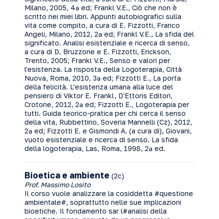
Milano, 2005, 4ª ed; Frankl V.E., Ciò che non è
scritto nei miei libri. Appunti autobiografici sulla
vita come compito, a cura di E. Fizzotti, Franco
Angeli, Milano, 2012, 2ª ed; Frankl V.E., La sfida del
significato. Analisi esistenziale e ricerca di senso,
a cura di D. Bruzzone e E. Fizzotti, Erickson,
Trento, 2005; Frankl V.E., Senso e valori per
l'esistenza. La risposta della Logoterapia, Città
Nuova, Roma, 2010, 3ª ed; Fizzotti E., La porta
della felicità. L'esistenza umana alla luce del
pensiero di Viktor E. Frankl, D'Ettoris Editori,
Crotone, 2012, 2ª ed; Fizzotti E., Logoterapia per
tutti. Guida teorico-pratica per chi cerca il senso
della vita, Rubbettino, Soveria Mannelli (Cz), 2012,
2ª ed; Fizzotti E. e Gismondi A. (a cura di), Giovani,
vuoto esistenziale e ricerca di senso. La sfida
della logoterapia, Las, Roma, 1998, 2ª ed.
Bioetica e ambiente
(2c)
Prof. Massimo Losito
Il corso vuole analizzare la cosiddetta #questione
ambientale#, soprattutto nelle sue implicazioni
bioetiche. Il fondamento sar l#analisi della