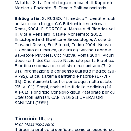
Malattia. 3. La Deontologia medica. 4. Il Rapporto
Medico / Paziente. 5. Etica e Politica sanitaria.
Bibliografia:
G. RUSSO, #Il medico# Identit e ruoli
nella societ di oggi. CIC Edizioni internazionali.
Roma, 2004. E. SGRECCIA. Manuale di Bioetica Vol
II, Vita e Pensiero, Casale Monferrato 2002.
Enciclopedia di Bioetica e Sessuologia, A cura di
Giovanni Russo, Ed. Ellenici, Torino 2004. Nuovo
Dizionario di Bioetica, (a cura di) Salvino Leone e
Salvatore Privitera, Citt Nuova, Roma 2004. Alcuni
documenti del Comitato Nazionale per la Bioetica:
Bioetica e formazione nel sistema sanitario (7-IX-
91), Informazione e consenso all#atto medico (20-
VI-92), Etica, sistema sanitario e risorse (17-VII-
98), Orientamenti bioetici per l#equit nella salute
(25-V- 01), Scopi, rischi e limiti della medicina (14-
XII-01). Pontificio Consiglio della Pastorale per gli
Operatori Sanitari. CARTA DEGLI OPERATORI
SANITARI (1995).
Tirocinio III
(1c)
Prof. Massimo Losito
Il tirocinio pratico si configura come un'esperienza