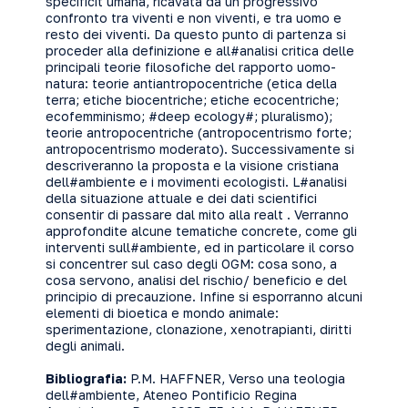
specificit umana, ricavata da un progressivo
confronto tra viventi e non viventi, e tra uomo e
resto dei viventi. Da questo punto di partenza si
proceder alla definizione e all#analisi critica delle
principali teorie filosofiche del rapporto uomo-
natura: teorie antiantropocentriche (etica della
terra; etiche biocentriche; etiche ecocentriche;
ecofemminismo; #deep ecology#; pluralismo);
teorie antropocentriche (antropocentrismo forte;
antropocentrismo moderato). Successivamente si
descriveranno la proposta e la visione cristiana
dell#ambiente e i movimenti ecologisti. L#analisi
della situazione attuale e dei dati scientifici
consentir di passare dal mito alla realt . Verranno
approfondite alcune tematiche concrete, come gli
interventi sull#ambiente, ed in particolare il corso
si concentrer sul caso degli OGM: cosa sono, a
cosa servono, analisi del rischio/ beneficio e del
principio di precauzione. Infine si esporranno alcuni
elementi di bioetica e mondo animale:
sperimentazione, clonazione, xenotrapianti, diritti
degli animali.
Bibliografia:
P.M. HAFFNER, Verso una teologia
dell#ambiente, Ateneo Pontificio Regina