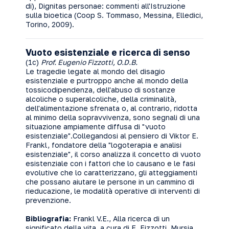
di), Dignitas personae: commenti all'Istruzione
sulla bioetica (Coop S. Tommaso, Messina, Elledici,
Torino, 2009).
Vuoto esistenziale e ricerca di senso
(1c)
Prof. Eugenio Fizzotti, O.D.B.
Le tragedie legate al mondo del disagio
esistenziale e purtroppo anche al mondo della
tossicodipendenza, dell'abuso di sostanze
alcoliche o superalcoliche, della criminalità,
dell'alimentazione sfrenata o, al contrario, ridotta
al minimo della sopravvivenza, sono segnali di una
situazione ampiamente diffusa di "vuoto
esistenziale".Collegandosi al pensiero di Viktor E.
Frankl, fondatore della "logoterapia e analisi
esistenziale", il corso analizza il concetto di vuoto
esistenziale con i fattori che lo causano e le fasi
evolutive che lo caratterizzano, gli atteggiamenti
che possano aiutare le persone in un cammino di
rieducazione, le modalità operative di interventi di
prevenzione.
Bibliografia:
Frankl V.E., Alla ricerca di un
significato della vita, a cura di E. Fizzotti, Mursia,