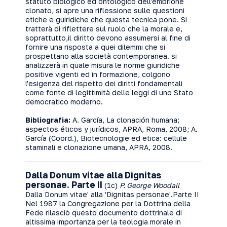
statuto biologico ed ontologico dell'embrione
clonato, si apre una riflessione sulle questioni
etiche e guiridiche che questa tecnica pone. Si
tratterà di riflettere sul ruolo che la morale e,
soprattutto,il diritto devono assumersi al fine di
fornire una risposta a quei dilemmi che si
prospettano alla società contemporanea. si
analizzerà in quale misura le norme giuridiche
positive vigenti ed in formazione, colgono
l'esigenza del rispetto dei diritti fondamentali
come fonte di legittimità delle leggi di uno Stato
democratico moderno.
Bibliografia:
A. García, La clonación humana;
aspectos éticos y jurídicos, APRA, Roma, 2008; A.
García (Coord.), Biotecnologie ed etica: cellule
staminali e clonazione umana, APRA, 2008.
Dalla Donum vitae alla Dignitas
personae. Parte II
(1c)
P. George Woodall
Dalla Donum vitae' alla 'Dignitas personae'.Parte II
Nel 1987 la Congregazione per la Dottrina della
Fede rilasciò questo documento dottrinale di
altissima importanza per la teologia morale in