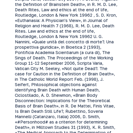
the Definition of Brainstem Death», in R. M. D. Lee,
Death Rites, Law and ethics at the end of life,
Routledge, London & New York 19962 , S. D. Kron,
«Euthanasia: A Physician's View», in Journal of
Religion and Health 7 (1968), R. M. D. Lee, Death
Rites. Law and ethics at the end of life,
Routledge, London & New York 19962 U. G.
Nannini, «Quale unità del concetto di morte?. Una
prospettiva giuridica», in Bioetica 2 (1993),
Pontificia Academia Scientiarum (a cura di), The
Sings of Death. The Proceedings of the Working
Group 11-12 September 2006, Scripta Varia,
Vatican City M. Seeley, «Not quite Dead?. The
case for Caution in the Definition of Brain Death»,
in The Catholic World Report Feb. (1998), J.
Seifert, Philosophical objections against
identifying Brain Death with Human Death,
Ciclostilado, A. D. Shewmon, «Brain Body
Disconnection: Implications for the Theoretical
Basis of Brain Death», in R. De Mattei, Finis Vitae,
Is Brain Death Still Life?, Rubettino, Soveria
Mannelli (Catanzaro, Italia) 2006, D. Smith,
«#Personhood# as a criterion for determining
Death», in Milltown Studies 31 (1993), K. R. Smith,
«The Medical Approach to the Determination of