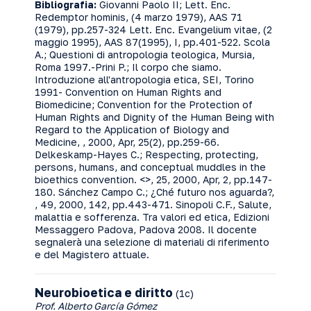
Bibliografia:
Giovanni Paolo II; Lett. Enc.
Redemptor hominis, (4 marzo 1979), AAS 71
(1979), pp.257-324 Lett. Enc. Evangelium vitae, (2
maggio 1995), AAS 87(1995), I, pp.401-522. Scola
A.; Questioni di antropologia teologica, Mursia,
Roma 1997.-Prini P.; Il corpo che siamo.
Introduzione all'antropologia etica, SEI, Torino
1991- Convention on Human Rights and
Biomedicine; Convention for the Protection of
Human Rights and Dignity of the Human Being with
Regard to the Application of Biology and
Medicine, , 2000, Apr, 25(2), pp.259-66.
Delkeskamp-Hayes C.; Respecting, protecting,
persons, humans, and conceptual muddles in the
bioethics convention. <
>, 25, 2000, Apr, 2, pp.147-
180. Sánchez Campo C.; ¿Ché futuro nos aguarda?,
, 49, 2000, 142, pp.443-471. Sinopoli C.F., Salute,
malattia e sofferenza. Tra valori ed etica, Edizioni
Messaggero Padova, Padova 2008. Il docente
segnalerà una selezione di materiali di riferimento
e del Magistero attuale.
Neurobioetica e diritto
(1c)
Prof. Alberto García Gómez