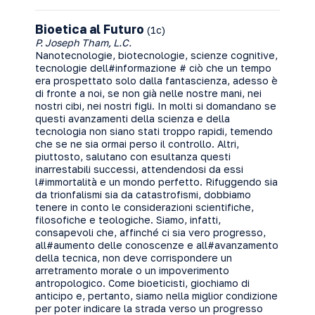
Bioetica al Futuro
(1c)
P. Joseph Tham, L.C.
Nanotecnologie, biotecnologie, scienze cognitive,
tecnologie dell#informazione # ciò che un tempo
era prospettato solo dalla fantascienza, adesso è
di fronte a noi, se non già nelle nostre mani, nei
nostri cibi, nei nostri figli. In molti si domandano se
questi avanzamenti della scienza e della
tecnologia non siano stati troppo rapidi, temendo
che se ne sia ormai perso il controllo. Altri,
piuttosto, salutano con esultanza questi
inarrestabili successi, attendendosi da essi
l#immortalità e un mondo perfetto. Rifuggendo sia
da trionfalismi sia da catastrofismi, dobbiamo
tenere in conto le considerazioni scientifiche,
filosofiche e teologiche. Siamo, infatti,
consapevoli che, affinché ci sia vero progresso,
all#aumento delle conoscenze e all#avanzamento
della tecnica, non deve corrispondere un
arretramento morale o un impoverimento
antropologico. Come bioeticisti, giochiamo di
anticipo e, pertanto, siamo nella miglior condizione
per poter indicare la strada verso un progresso