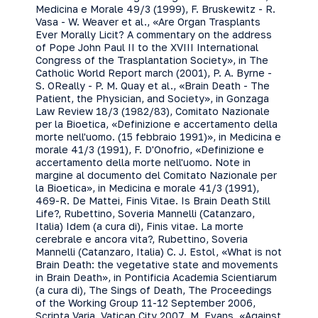
Medicina e Morale 49/3 (1999), F. Bruskewitz - R.
Vasa - W. Weaver et al., «Are Organ Trasplants
Ever Morally Licit? A commentary on the address
of Pope John Paul II to the XVIII International
Congress of the Trasplantation Society», in The
Catholic World Report march (2001), P. A. Byrne -
S. OReally - P. M. Quay et al., «Brain Death - The
Patient, the Physician, and Society», in Gonzaga
Law Review 18/3 (1982/83), Comitato Nazionale
per la Bioetica, «Definizione e accertamento della
morte nell'uomo. (15 febbraio 1991)», in Medicina e
morale 41/3 (1991), F. D'Onofrio, «Definizione e
accertamento della morte nell'uomo. Note in
margine al documento del Comitato Nazionale per
la Bioetica», in Medicina e morale 41/3 (1991),
469-R. De Mattei, Finis Vitae. Is Brain Death Still
Life?, Rubettino, Soveria Mannelli (Catanzaro,
Italia) Idem (a cura di), Finis vitae. La morte
cerebrale e ancora vita?, Rubettino, Soveria
Mannelli (Catanzaro, Italia) C. J. Estol, «What is not
Brain Death: the vegetative state and movements
in Brain Death», in Pontificia Academia Scientiarum
(a cura di), The Sings of Death, The Proceedings
of the Working Group 11-12 September 2006,
Scripta Varia, Vatican City 2007, M. Evans, «Against