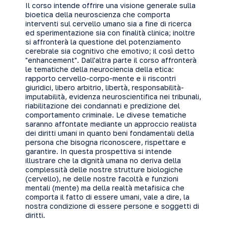
Il corso intende offrire una visione generale sulla
bioetica della neuroscienza che comporta
interventi sul cervello umano sia a fine di ricerca
ed sperimentazione sia con finalità clinica; inoltre
si affronterà la questione del potenziamento
cerebrale sia cognitivo che emotivo; il così detto
"enhancement". Dall'altra parte il corso affronterà
le tematiche della neurociencia della etica:
rapporto cervello-corpo-mente e ii riscontri
giuridici, libero arbitrio, libertà, responsabilità-
imputabilità, evidenza neuroscientifica nei tribunali,
riabilitazione dei condannati e predizione del
comportamento criminale. Le divese tematiche
saranno affontate mediante un approccio realista
dei diritti umani in quanto beni fondamentali della
persona che bisogna riconoscere, rispettare e
garantire. In questa prospettiva si intende
illustrare che la dignità umana no deriva della
complessità delle nostre strutture biologiche
(cervello), ne delle nostre facoltà e funzioni
mentali (mente) ma della realtà metafisica che
comporta il fatto di essere umani, vale a dire, la
nostra condizione di essere persone e soggetti di
diritti.