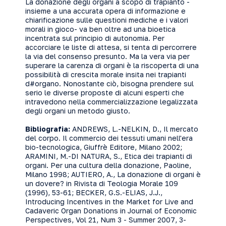
La donazione degli organi a scopo di trapianto -
insieme a una accurata opera di informazione e
chiarificazione sulle questioni mediche e i valori
morali in gioco- va ben oltre ad una bioetica
incentrata sul principio di autonomia. Per
accorciare le liste di attesa, si tenta di percorrere
la via del consenso presunto. Ma la vera via per
superare la carenza di organi è la riscoperta di una
possibilità di crescita morale insita nei trapianti
d#organo. Nonostante ciò, bisogna prendere sul
serio le diverse proposte di alcuni esperti che
intravedono nella commercializzazione legalizzata
degli organi un metodo giusto.
Bibliografia:
ANDREWS, L.-NELKIN, D., Il mercato
del corpo. Il commercio dei tessuti umani nell'era
bio-tecnologica, Giuffrè Editore, Milano 2002;
ARAMINI, M.-DI NATURA, S., Etica dei trapianti di
organi. Per una cultura della donazione, Paoline,
Milano 1998; AUTIERO, A., La donazione di organi è
un dovere? in Rivista di Teologia Morale 109
(1996), 53-61; BECKER, G.S.-ELIAS, J.J.,
Introducing Incentives in the Market for Live and
Cadaveric Organ Donations in Journal of Economic
Perspectives, Vol 21, Num 3 - Summer 2007, 3-