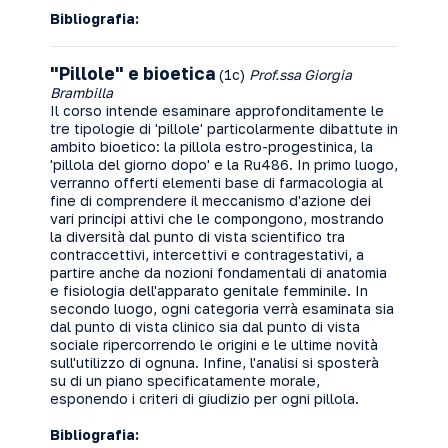
Bibliografia:
"Pillole" e bioetica
(1c)
Prof.ssa Giorgia
Brambilla
Il corso intende esaminare approfonditamente le
tre tipologie di 'pillole' particolarmente dibattute in
ambito bioetico: la pillola estro-progestinica, la
'pillola del giorno dopo' e la Ru486. In primo luogo,
verranno offerti elementi base di farmacologia al
fine di comprendere il meccanismo d'azione dei
vari principi attivi che le compongono, mostrando
la diversità dal punto di vista scientifico tra
contraccettivi, intercettivi e contragestativi, a
partire anche da nozioni fondamentali di anatomia
e fisiologia dell'apparato genitale femminile. In
secondo luogo, ogni categoria verrà esaminata sia
dal punto di vista clinico sia dal punto di vista
sociale ripercorrendo le origini e le ultime novità
sull'utilizzo di ognuna. Infine, l'analisi si sposterà
su di un piano specificatamente morale,
esponendo i criteri di giudizio per ogni pillola.
Bibliografia: