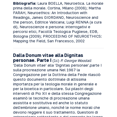
Bibliografia:
Laura BOELLA, Neuroetica. La morale
prima della morale. Cortina, Milano (2008); Martha
FARAH, Neuroethics: An Introduction with
Readings, James GIORDANO, Neuroscience and
the person, Editrice Vaticana; Luigi RENNA (a cura
di), Neuroscienze e persona: interrogativi e
percorsi etici, Facoltà Teologica Pugliese, EDB,
Bologna (2009); PROCEEDING OF NEUROETHICS:
Mapping the Field, San Francesco, 2002
Dalla Donum vitae alla Dignitas
personae. Parte I
(1c)
P. George Woodall
'Dalla Donum vitae' alla 'Dignitas personae'.parte I
sulla procreazione umana Nel 1987 la
Congregazione per la Dottrina della Fede rilasciò
questo documento dottrinale di altissima
importanza per la teologia morale in generale e
per la bioetica in particolare. Sui pilastri degli
interventi di Pio XII e della stessa Congregazione
esaminò le tecniche di procreazione umana
assistita e sostitutiva ed anche lo statuto
dell'embrione umano, nonché le norme morali che
devono reggere il suo trattamento. Questioni di
antropologia sottostante e del rapporto tra legge