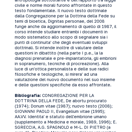
civile e norme morali furono affrontate in questo
testo fondamentale. Il nuovo testo dottrinale
dalla Congregazione per la Dottrina della Fede su
temi di bioetica, Dignitas personae, del 2008
funge anche da aggiornamento di quello di 1987, il
corso intende studiare entrambi i documenti in
modo sistematico allo scopo di segnalare sia i
punti di continuita' che degli eventuali sviluppi
dottrinali. Si intende inoltre di valutare delle
questioni in dibattito (nella parte I p.e., la la
diagnosi prenatale e pre-impiantatoria, gli embrioni
in sopranumero, tecniche di procreazione). Alla
luce di un'ottica personalista e delle sue radici
filosofiche e teologiche, si mirera' ad una
valutazione del nuovo documento nel suo insieme
e delle questioni specifiche da esso affrontate.
Bibliografia:
CONGREGAZIONE PER LA
DOTTRINA DELLA FEDE, De abortu procurato
(1974); Donum vitae (1987); nuovo testo (2008);
GIOVANNI PAOLO II, Evangelium vitae (1995);
AA.VV. Identita' e statuto dell'embrione umano
(supplemento a Medicina e morale, 1989, 1996); E.
SGRECCIA, A.G. SPAGNOLO e M-L. DI PIETRO (a