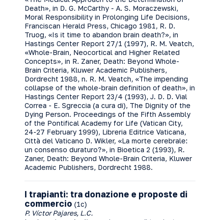
Death», in D. G. McCarthy - A. S. Moraczewski,
Moral Responsibility in Prolonging Life Decisions,
Franciscan Herald Press, Chicago 1981, R. D.
Truog, «Is it time to abandon brain death?», in
Hastings Center Report 27/1 (1997), R. M. Veatch,
«Whole-Brain, Neocortical and Higher Related
Concepts», in R. Zaner, Death: Beyond Whole-
Brain Criteria, Kluwer Academic Publishers,
Dordrecht 1988, n. R. M. Veatch, «The impending
collapse of the whole-brain definition of death», in
Hastings Center Report 23/4 (1993), J. D. D. Vial
Correa - E. Sgreccia (a cura di), The Dignity of the
Dying Person. Proceedings of the Fifth Assembly
of the Pontifical Academy for Life (Vatican City,
24-27 February 1999), Libreria Editrice Vaticana,
Città del Vaticano D. Wikler, «La morte cerebrale:
un consenso duraturo?», in Bioetica 2 (1993), R.
Zaner, Death: Beyond Whole-Brain Criteria, Kluwer
Academic Publishers, Dordrecht 1988.
I trapianti: tra donazione e proposte di
commercio
(1c)
P. Víctor Pajares, L.C.