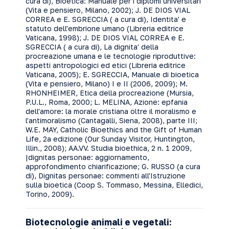
cura di), Bioetica: Manuale per i diplomi universitari
(Vita e pensiero, Milano, 2002); J. DE DIOS VIAL
CORREA e E. SGRECCIA ( a cura di), Identita' e
statuto dell'embrione umano (Libreria editrice
Vaticana, 1998); J. DE DIOS VIAL CORREA e E.
SGRECCIA ( a cura di), La dignita' della
procreazione umana e le tecnologie riproduttive:
aspetti antropologici ed etici (Libreria editrice
Vaticana, 2005); E. SGRECCIA, Manuale di bioetica
(Vita e pensiero, Milano) I e II (2006, 2009); M.
RHONHEIMER, Etica della procreazione (Mursia,
P.U.L., Roma, 2000; L. MELINA, Azione: epfania
dell'amore: la morale cristiana oltre il moralismo e
l'antimoralismo (Cantagalli, Siena, 2008), parte III;
W.E. MAY, Catholic Bioethics and the Gift of Human
Life, 2a edizione (Our Sunday Visitor, Huntington,
Illin., 2008); AA.VV. Studia bioethica, 2 n. 1 2009,
|dignitas personae: aggiornamento,
approfondimento chiarificazione; G. RUSSO (a cura
di), Dignitas personae: commenti all'Istruzione
sulla bioetica (Coop S. Tommaso, Messina, Elledici,
Torino, 2009).
Biotecnologie animali e vegetali: