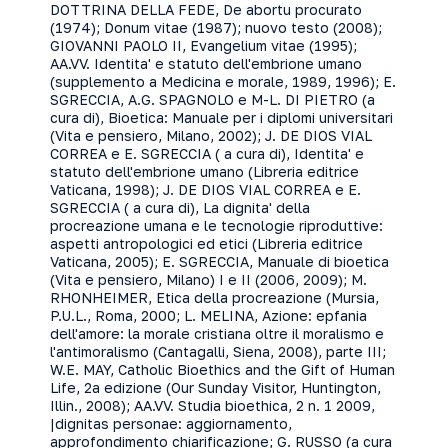
DOTTRINA DELLA FEDE, De abortu procurato
(1974); Donum vitae (1987); nuovo testo (2008);
GIOVANNI PAOLO II, Evangelium vitae (1995);
AA.VV. Identita' e statuto dell'embrione umano
(supplemento a Medicina e morale, 1989, 1996); E.
SGRECCIA, A.G. SPAGNOLO e M-L. DI PIETRO (a
cura di), Bioetica: Manuale per i diplomi universitari
(Vita e pensiero, Milano, 2002); J. DE DIOS VIAL
CORREA e E. SGRECCIA ( a cura di), Identita' e
statuto dell'embrione umano (Libreria editrice
Vaticana, 1998); J. DE DIOS VIAL CORREA e E.
SGRECCIA ( a cura di), La dignita' della
procreazione umana e le tecnologie riproduttive:
aspetti antropologici ed etici (Libreria editrice
Vaticana, 2005); E. SGRECCIA, Manuale di bioetica
(Vita e pensiero, Milano) I e II (2006, 2009); M.
RHONHEIMER, Etica della procreazione (Mursia,
P.U.L., Roma, 2000; L. MELINA, Azione: epfania
dell'amore: la morale cristiana oltre il moralismo e
l'antimoralismo (Cantagalli, Siena, 2008), parte III;
W.E. MAY, Catholic Bioethics and the Gift of Human
Life, 2a edizione (Our Sunday Visitor, Huntington,
Illin., 2008); AA.VV. Studia bioethica, 2 n. 1 2009,
|dignitas personae: aggiornamento,
approfondimento chiarificazione; G. RUSSO (a cura