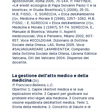
Apostolorum, Roma 2005, 75-144. P. HAFFNER,
«L# eredit ecologica di Papa Giovanni Paolo II e la
bioetica», in Studia Bioethica1/1 (2008), 25-31.
M.B. FISSO, - E. SGRECCIA, « Etica dell#ambiente
(I)», Medicina e Morale 6 (1996), 1057- 1082. M.B.
FISSO, - E. SGRECCIA « Etica dell#ambiente (II)»,
Medicina e Morale 1 (1997), 57-74. SGRECCIA, E.,
Manuale di Bioetica, Volume II. Aspetti
medicosociali, Vita e Pensiero, Milano 2002, 607-
657. Voce #ECOLOGIA#, Dizionario di Dottrina
Sociale della Chiesa, LAS, Roma 2005. Voce
#SALVAGUARDARE L#AMBIENTE#, Compendio
della Dottrina Sociale della Chiesa, Libreria Editrice
Vaticana, Citt del Vaticano 2004. Dispense del
docente.
La gestione dell'atto medico e della
medicina
(2c)
P. Francisco Ballesta, L.C.
Obiettivi: 1. Capire l#attivit medica e le sue
implicazioni etiche. 2 Capacit per giudicare sui
problemi etici legati alla medicina. 3 Costruire una
visione equilibrata dell#attivit medica. Temi: 1.
Storia della medicina. 2. Concetto di Salute e di