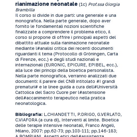
rianimazione neonatale
(1c)
Prof.ssa Giorgia
Brambilla
Il corso si divide in due parti: una generale e una
monografica. Nella parte generale, dopo aver
fornito le fondamentali nozioni scientifiche
finalizzate a comprendere il problema etico, il
corso si propone di offrire i principali aspetti del
dibattito attuale sulla rianimazione neonatale
mediante l#analisi critica dei recenti documenti
riguardanti il tema (Protocollo di Gröningen, Carta
di Firenze, ecc.) e degli studi nazionali e
internazionali (EURONIC, EPICURE, EPIBEL, ecc.),
alla luce dei principi della bioetica personalista.
Nella parte monografica, verranno analizzati due
documenti: il parere del CNB intitolato #I grandi
prematuri# e le linee guida a cura dell#Università
Cattolica del Sacro Cuore per l#astensione
dell#accanimento terapeutico nella pratica
neonatologica.
Bibliografia:
L.CHIANDETTI, P.DRIGO, G.VERLATO,
C.VIAFORA (a cura di), Interventi al limite. Bioetica
delle terapie intensive neonatali, Franco Angeli,
Milano, 2007: pp.62-73; pp.103-111; pp.146-183;
A.BOMPIANI, Aspetti etici dell#assistenza