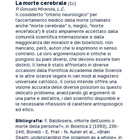
La morte cerebrale
(1c)
P. Gonzalo Miranda, L.C.
Il cosiddetto "criterio neurologico" per
l'accertamento medico della morte (chiamato
anche "morte cerebrale" o, meglio, "morte
encefalica") è stato ampiamente accettato dalla
comunità scientifica internazionale e dalla
maggioranza dei moralisti e dei bioeticisti. non
mancano, però, autori che si esprimono in senso
contrario. Le loro argomentazioni e critiche si
pongono su piani diversi, che devono essere ben
distinti. Il tema è stato affrontato in diverse
occasioni dalla Pontificia Accademia delle Scienze
e le altre istanze legate in vari modi al magistero
universale cattolico. Il corso intende offrire una
visione accurata delle diverse posizioni su questo
delicato problema, analizzando gli argomenti di
una parte e dell'altra, i dati scientifici disponibili e
le necessarie riflessioni di carattere antropologico
ed etico.
Bibliografia:
F. Baldissera, «Morte dell'uomo o
morte della persona?», in Bioetica 2 (1993), 236-
246; Bonelli - E. Prat - N. Auner et al., «Brain
Death: understanding the organism as a whole», in