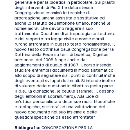
generale e per la bioetica in particolare. Sui pilastri
degli interventi di Pio XII e della stessa
Congregazione esaminò le tecniche di
procreazione umana assistita e sostitutiva ed
anche lo statuto dell'embrione umano, nonché le
norme morali che devono reggere il suo
trattamento. Questioni di antropologia sottostante
e del rapporto tra legge civile e norme morali
furono affrontate in questo testo fondamentale. Il
nuovo testo dottrinale dalla Congregazione per la
Dottrina della Fede su temi di bioetica, Dignitas
personae, del 2008 funge anche da
aggiornamento di quello di 1987, il corso intende
studiare entrambi i documenti in modo sistematico
allo scopo di segnalare sia i punti di continuita' che
degli eventuali sviluppi dottrinali. Si intende inoltre
di valutare delle questioni in dibattito (nella parte
II p.e., la clonazione, le cellule staminali, il destino
degli embrioni in sopranumero). Alla luce di
un'ottica personalista e delle sue radici filosofiche
e teologiche, si mirera' ad una valutazione del
nuovo documento nel suo insieme e delle
questioni specifiche da esso affrontate"
Bibliografia:
CONGREGAZIONE PER LA