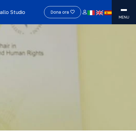
allo Studio
Dona ora
MENU