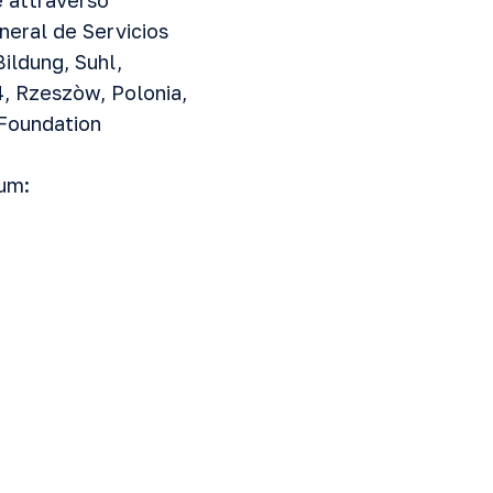
e attraverso
eneral de Servicios
Bildung, Suhl,
-4, Rzeszòw, Polonia,
a Foundation
rum: