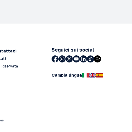
Seguici sui social
tattaci
tatti
 Riservata
Cambia lingua
kie