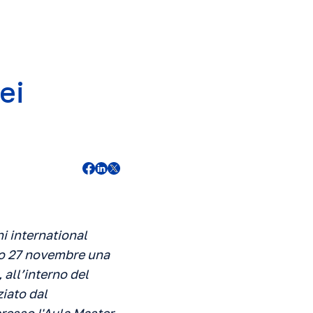
ei
i international
imo 27 novembre una
 all’interno del
iato dal