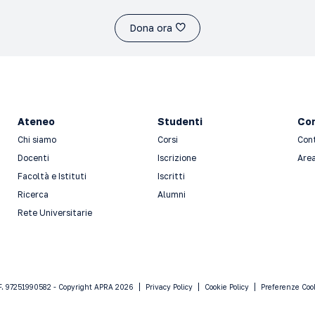
Dona ora
Ateneo
Studenti
Con
Chi siamo
Corsi
Con
Docenti
Iscrizione
Area
Facoltà e Istituti
Iscritti
Ricerca
Alumni
Rete Universitarie
F. 97251990582 - Copyright APRA 2026
Privacy Policy
Cookie Policy
Preferenze Coo