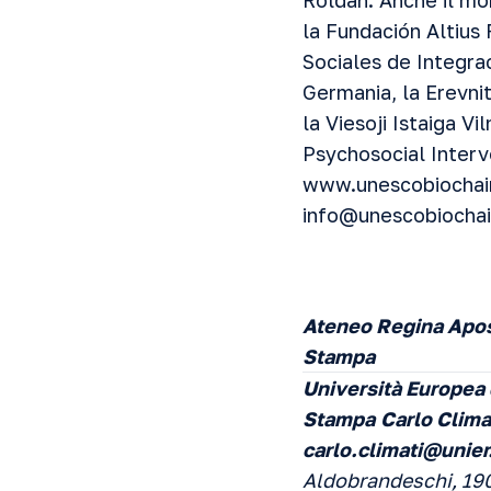
Roldan. Anche il mo
la Fundación Altius 
Sociales de Integrac
Germania, la Erevnit
la Viesoji Istaiga Vi
Psychosocial Interve
www.unescobiochair
info@unescobiochai
Ateneo Regina Apos
Stampa
Università Europea 
Stampa
Carlo Clima
carlo.climati@unier.
Aldobrandeschi, 19