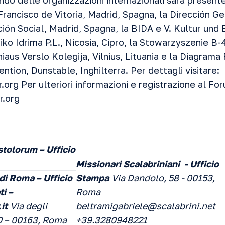
ndo delle organizzazioni internazionali sarà present
Francisco de Vitoria, Madrid, Spagna, la Dirección G
ión Social, Madrid, Spagna, la BIDA e V. Kultur und 
iko Idrima P.L., Nicosia, Cipro, la Stowarzyszenie B
lniaus Verslo Kolegija, Vilnius, Lituania e la Diagram
ntion, Dunstable, Inghilterra. Per dettagli visitare:
.org
Per ulteriori informazioni e registrazione al Fo
r.org
tolorum – Ufficio
Missionari Scalabriniani
- Ufficio
di Roma – Ufficio
Stampa
Via Dandolo, 58 - 00153,
ti –
Roma
it
Via degli
beltramigabriele@scalabrini.net
0 – 00163, Roma
+39.3280948221