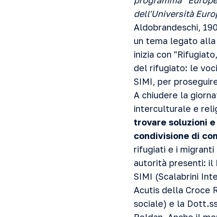
programma “Europe f
dell'Università Eur
Aldobrandeschi, 190
un tema legato alla s
inizia con "Rifugiat
del rifugiato: le vo
SIMI, per proseguire 
A chiudere la giorna
interculturale e reli
trovare soluzioni e
condivisione di c
rifugiati e i migrant
autorità presenti: i
SIMI (Scalabrini Inte
Acutis della Croce 
sociale) e la Dott.s