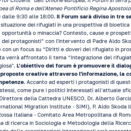
or Citizens” dell’Unione europea. I
l Forum si terrà 
opea di Roma e dell'Ateneo Pontificio Regina Apostol
 dalle 9:30 alle 18:00.
Il Forum sarà diviso in tre s
ituazione dei rifugiati in una prospettiva di bioetica e
o, opportunità o minaccia? Contesto, cause e prospet
ci dei protagonisti” con l'intervento di Padre Aldo Sk
con un focus su “Diritti e doveri del rifugiato in pro
ta verrà affrontato il tema “Integrazione del rifugia
giosa".
L’obiettivo del forum è promuovere il dialo
 proposte creative attraverso l'informazione, la 
ompetenze
. Accanto ad esperti i protagonisti di quest
i stessi, come pure i politici interessati all’attuale sf
l Direttore della Cattedra UNESCO, Dr. Alberto Garcia,
rnational Migration Institute - SIMI), P. Aldo Skoda il
Rossa Italiana - Comitato Area Metropolitana di Rom
sa di ricerca in Sociologia e Metodologia della Ricer