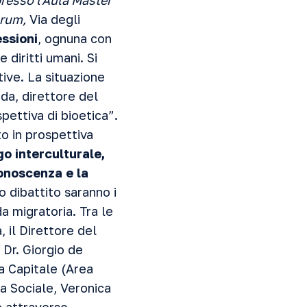
presso l'Aula Master
orum,
Via degli
essioni
, ognuna con
 diritti umani. Si
tive. La situazione
oda, direttore del
spettiva di bioetica”.
to in prospettiva
go interculturale,
conoscenza e la
o dibattito saranno i
ida migratoria. Tra le
 il Direttore del
 Dr. Giorgio de
a Capitale (Area
ca Sociale, Veronica