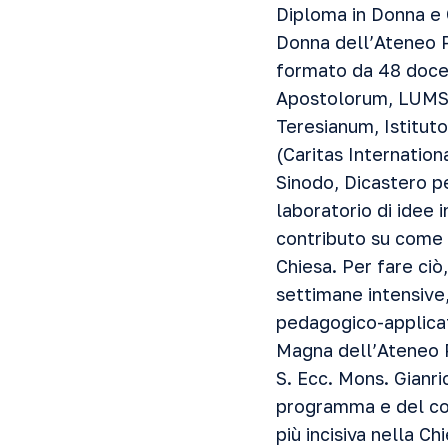
Diploma in Donna e C
Donna dell’Ateneo P
formato da 48 docen
Apostolorum, LUMSA,
Teresianum, Istituto
(Caritas Internation
Sinodo, Dicastero pe
laboratorio di idee i
contributo su come 
Chiesa. Per fare ciò,
settimane intensive,
pedagogico-applicati
Magna dell’Ateneo P
S. Ecc. Mons. Gianr
programma e del cor
più incisiva nella Ch