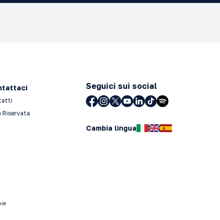
Seguici sui social
tattaci
tatti
 Riservata
Cambia lingua
kie