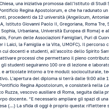
hiesa, una iniziativa promossa dall’Istituto di Studi 
ontificio Regina Apostolorum, e che ha radunato u
ti, procedenti da 12 università (Angelicum, Antoni
 Istituto Giovanni Paolo II, Gregoriana, Roma Tre, 
 Sophia, Urbaniana, Università Europea di Roma) e al
alis, Forum delle Associazioni Famigliari, Puri di Cuo
r i Laici, la Famiglia e la Vita, UMOFC). Il percorso 
n cui docenti e studenti, all’ascolto dello Spirito San
attivare processi che permettano il pieno contribut
 gli studenti seguiranno 100 ore di lezione e laborato
 e articolate intorno a tre moduli: socioculturale, t
vo. L’apertura del diploma si terrà dalle 9:00 alle 1
ontificio Regina Apostolorum, e consisterà nella
Le
ico Ruzza, vescovo ausiliare di Roma, seguita dalla 
po docente. “E necessario ampliare gli spazi di un
iesa (…) La sfida di oggi è proprio questa: riflettere