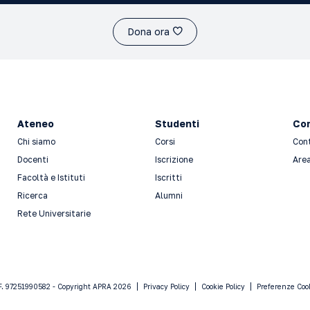
Dona ora
Ateneo
Studenti
Con
Chi siamo
Corsi
Con
Docenti
Iscrizione
Area
Facoltà e Istituti
Iscritti
Ricerca
Alumni
Rete Universitarie
F. 97251990582 - Copyright APRA 2026
Privacy Policy
Cookie Policy
Preferenze Coo