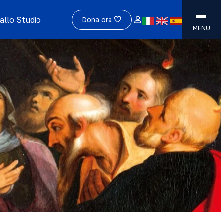
allo Studio
Dona ora
MENU