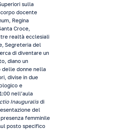
Superiori sulla
n corpo docente
anum, Regina
Santa Croce,
tre realtà ecclesiali
re, Segreteria del
cerca di diventare un
to, diano un
o delle donne nella
ri, divise in due
eologico e
1:00 nell’aula
ctio Inauguralis
di
presentazione del
a presenza femminile
 sul posto specifico