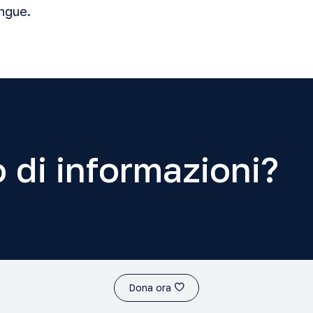
angue.
 di informazioni?
Dona ora