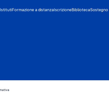
stituti
Formazione a distanza
Iscrizione
Biblioteca
Sostegno 
rmativa