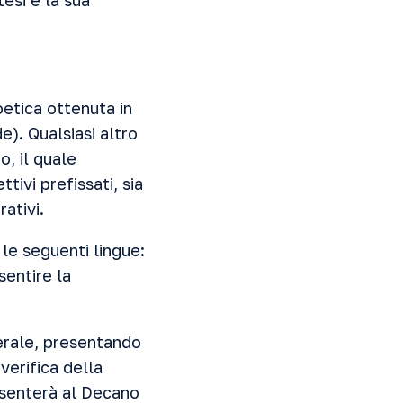
esi e la sua
oetica ottenuta in
). Qualsiasi altro
, il quale
tivi prefissati, sia
ativi.
le seguenti lingue:
sentire la
nerale, presentando
verifica della
esenterà al Decano