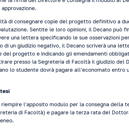
ene la firma del Direttore e consegna il modulo al D
a approvazione.
ltà di consegnare copie del progetto definitivo a du
valutazione. Sentite le loro opinioni, il Decano può f
vere una lettera specificando le sue osservazioni pe
o di un giudizio negativo, il Decano scriverà una let
 del progetto e indicando gli emendamenti obbligato
tirare presso la Segreteria di Facoltà il giudizio del
cano lo studente dovrà pagare all’economato entro 
tesi
riempire l’apposito modulo per la consegna della tes
reteria di Facoltà) e pagare la terza rata del Dotto
teneo.