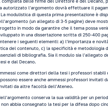
 completa delle firme del Direttore e del Decano, p
ta autorizzato l’argomento dovrà effettuare il paga
 La modulistica di questa prima presentazione è dispo
ll’argomento (un allegato di 3-5 pagine) deve most
progetto in modo da garantire che il tema possa ven
viluppato in una dissertazione scritta di 250-400 pa
ntenere i seguenti elementi: a) l’importanza e novit
tica del contenuto, c) la specificità e metodologia d
senziali di bibliografia. Sia il modulo sia l’allegato
tesi e dal Decano.
messi come direttori della tesi i professori stabili 
 possono essere anche ammessi professori invitati d
invitati da altre facoltà dell’Ateneo.
ell’argomento conserva la sua validità per un period
 non abbia consegnato la tesi per la difesa dopo cin