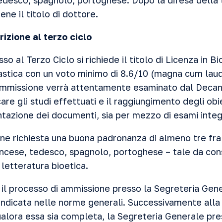
edesco, spagnolo, portoghese. Dopo la difesa della t
ene il titolo di dottore.
rizione al terzo ciclo
o al Terzo Ciclo si richiede il titolo di Licenza in Bi
astica con un voto minimo di 8.6/10 (magna cum laude
ammissione verrà attentamente esaminato dal Decano
re gli studi effettuati e il raggiungimento degli obiet
tazione dei documenti, sia per mezzo di esami integr
ne richiesta una buona padronanza di almeno tre fra 
rancese, tedesco, spagnolo, portoghese – tale da con
letteratura bioetica.
ia il processo di ammissione presso la Segreteria Ge
ndicata nelle norme generali. Successivamente alla 
lora essa sia completa, la Segreteria Generale pr