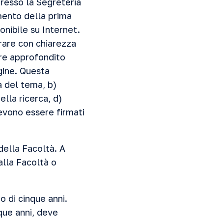
resso la Segreteria
mento della prima
nibile su Internet.
rare con chiarezza
ire approfondito
gine. Questa
à del tema, b)
ella ricerca, d)
 devono essere firmati
della Facoltà. A
alla Facoltà o
o di cinque anni.
que anni, deve