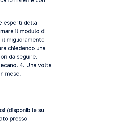
ecano insieme con
e esperti della
irmare il modulo di
r il miglioramento
tera chiedendo una
ri da seguire.
 Decano. 4. Una volta
un mese.
i (disponibile su
rato presso