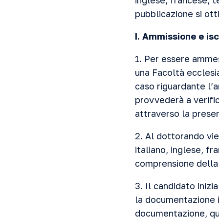
inglese, francese, t
pubblicazione si otti
I. Ammissione e isc
1. Per essere ammess
una Facoltà ecclesi
caso riguardante l’
provvederà a verifica
attraverso la presen
2. Al dottorando vie
italiano, inglese, f
comprensione della 
3. Il candidato iniz
la documentazione i
documentazione, qua