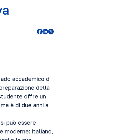
va
 grado accademico di
 preparazione della
 studente offre un
ima è di due anni a
esi può essere
ue moderne: italiano,