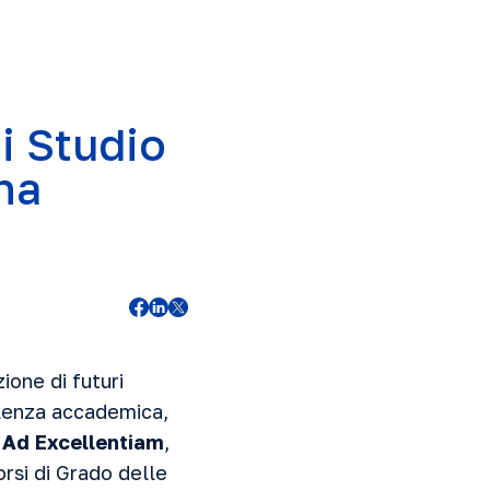
i Studio
na
ione di futuri
llenza accademica,
o
Ad Excellentiam
,
orsi di Grado delle