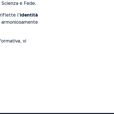
to Scienza e Fede.
flette l’
identità
de armoniosamente
formativa, vi