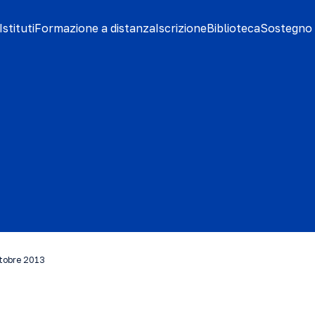
stituti
Formazione a distanza
Iscrizione
Biblioteca
Sostegno 
ttobre 2013