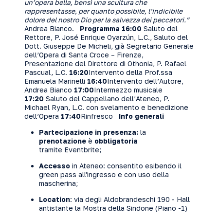
un’opera bella, bensì una scultura che
rappresentasse, per quanto possibile, l’indicibile
dolore del nostro Dio per la salvezza dei peccatori.”
Andrea Bianco.
Programma
16:00
Saluto del
Rettore, P. José Enrique Oyarzún, L.C., Saluto del
Dott. Giuseppe De Micheli, già Segretario Generale
dell’Opera di Santa Croce – Firenze,
Presentazione del Direttore di Othonia, P. Rafael
Pascual, L.C.
16:20
Intervento della Prof.ssa
Emanuela Marinelli
16:40
Intervento dell’Autore,
Andrea Bianco
17:00
Intermezzo musicale
17:20
Saluto del Cappellano dell’Ateneo, P.
Michael Ryan, L.C. con svelamento e benedizione
dell’Opera
17:40
Rinfresco
Info generali
Partecipazione in presenza:
la
prenotazione
è
obbligatoria
tramite
Eventbrite
;
Accesso
in Ateneo: consentito esibendo il
green pass all'ingresso e con uso della
mascherina;
Location
: via degli Aldobrandeschi 190 - Hall
antistante la Mostra della Sindone (Piano -1)