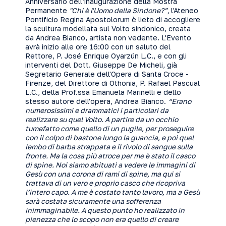
Anniversario dell’inaugurazione della Mostra
Permanente
"Chi è l'Uomo della Sindone?”,
l'Ateneo
Pontificio Regina Apostolorum è lieto di accogliere
la scultura modellata sul Volto sindonico, creata
da Andrea Bianco, artista non vedente. L'Evento
avrà inizio alle ore 16:00 con un saluto del
Rettore, P. José Enrique Oyarzún L.C., e con gli
interventi del Dott. Giuseppe De Micheli, già
Segretario Generale dell'Opera di Santa Croce -
Firenze, del Direttore di Othonia, P. Rafael Pascual
L.C., della Prof.ssa Emanuela Marinelli e dello
stesso autore dell'opera, Andrea Bianco.
“Erano
numerosissimi e drammatici i particolari da
realizzare su quel Volto. A partire da un occhio
tumefatto come quello di un pugile, per proseguire
con il colpo di bastone lungo la guancia, e poi quel
lembo di barba strappata e il rivolo di sangue sulla
fronte. Ma la cosa più atroce per me è stato il casco
di spine. Noi siamo abituati a vedere le immagini di
Gesù con una corona di rami di spine, ma qui si
trattava di un vero e proprio casco che ricopriva
l’intero capo. A me è costato tanto lavoro, ma a Gesù
sarà costata sicuramente una sofferenza
inimmaginabile. A questo punto ho realizzato in
pienezza che lo scopo non era quello di creare