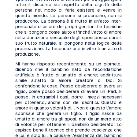
tutto il discorso sul rispetto della dignità della
persona nel modo di farla esistere e venire in
questo mondo. Le persone si procreano, non si
producono. La persona è il frutto in un’atto inter-
personale di amore dei propri genitori. Le tecniche
che si pongono come aiuto affinché l’atto di amore
nella donazione sessuale degli sposi possa dare il
suo frutto naturale, si pongono nella logica della
procreazione. La fecondazione in vitro è un atto di
produzione.
Mi hanno risposto recentemente su un giornale,
dicendo che il bambino nato da fecondazione
artificiale è frutto di un’atto di amore; addirittura
simile all’atto di amore creatore di Dio. Si
confondono le cose. Posso desiderare di avere un
figlio, come posso desiderare di avere un iPad. E
posso, in entrambi i casi, porre i mezzi necessari
per ottenerlo, anche con dei sacrifici. Questo è
amore in quanto volontà di... Non è questo l’amore
sponsale che genera un figlio. Il figlio nasce da
un’atto di amore tra gli sposi, non da un mero atto
di volontà per ottenere il bambino desiderato. Lo
capisce bene il tecnico che prende coscienza che
è lui, e solo lui, a causare l’esistenza del bambino