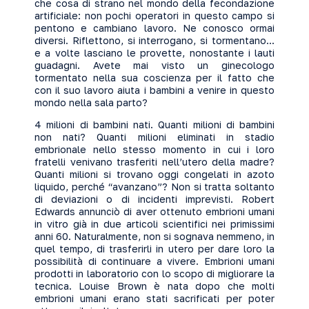
che cosa di strano nel mondo della fecondazione
artificiale: non pochi operatori in questo campo si
pentono e cambiano lavoro. Ne conosco ormai
diversi. Riflettono, si interrogano, si tormentano...
e a volte lasciano le provette, nonostante i lauti
guadagni. Avete mai visto un ginecologo
tormentato nella sua coscienza per il fatto che
con il suo lavoro aiuta i bambini a venire in questo
mondo nella sala parto?
4 milioni di bambini nati. Quanti milioni di bambini
non nati? Quanti milioni eliminati in stadio
embrionale nello stesso momento in cui i loro
fratelli venivano trasferiti nell’utero della madre?
Quanti milioni si trovano oggi congelati in azoto
liquido, perché “avanzano”? Non si tratta soltanto
di deviazioni o di incidenti imprevisti. Robert
Edwards annunciò di aver ottenuto embrioni umani
in vitro già in due articoli scientifici nei primissimi
anni 60. Naturalmente, non si sognava nemmeno, in
quel tempo, di trasferirli in utero per dare loro la
possibilità di continuare a vivere. Embrioni umani
prodotti in laboratorio con lo scopo di migliorare la
tecnica. Louise Brown è nata dopo che molti
embrioni umani erano stati sacrificati per poter