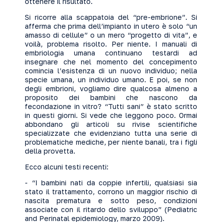
ottenere il risultato.
Si ricorre alla scappatoia del “pre-embrione”. Si
afferma che prima dell’impianto in utero è solo “un
amasso di cellule” o un mero “progetto di vita”, e
voilà, problema risolto. Per niente. I manuali di
embriologia umana continuano testardi ad
insegnare che nel momento del concepimento
comincia l’esistenza di un nuovo individuo; nella
specie umana, un individuo umano. E poi, se non
degli embrioni, vogliamo dire qualcosa almeno a
proposito dei bambini che nascono da
fecondazione in vitro? “Tutti sani” è stato scritto
in questi giorni. Si vede che leggono poco. Ormai
abbondano gli articoli su rivise scientifiche
specializzate che evidenziano tutta una serie di
problematiche mediche, per niente banali, tra i figli
della provetta.
Ecco alcuni testi recenti:
- “I bambini nati da coppie infertili, qualsiasi sia
stato il trattamento, corrono un maggior rischio di
nascita prematura e sotto peso, condizioni
associate con il ritardo dello sviluppo” (Pediatric
and Perinatal epidemiology, marzo 2009).