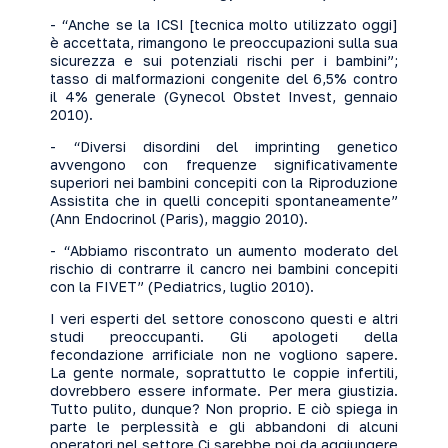
- “Anche se la ICSI [tecnica molto utilizzato oggi]
è accettata, rimangono le preoccupazioni sulla sua
sicurezza e sui potenziali rischi per i bambini”;
tasso di malformazioni congenite del 6,5% contro
il 4% generale (Gynecol Obstet Invest, gennaio
2010).
- “Diversi disordini del imprinting genetico
avvengono con frequenze significativamente
superiori nei bambini concepiti con la Riproduzione
Assistita che in quelli concepiti spontaneamente”
(Ann Endocrinol (Paris), maggio 2010).
- “Abbiamo riscontrato un aumento moderato del
rischio di contrarre il cancro nei bambini concepiti
con la FIVET” (Pediatrics, luglio 2010).
I veri esperti del settore conoscono questi e altri
studi preoccupanti. Gli apologeti della
fecondazione arrificiale non ne vogliono sapere.
La gente normale, soprattutto le coppie infertili,
dovrebbero essere informate. Per mera giustizia.
Tutto pulito, dunque? Non proprio. E ciò spiega in
parte le perplessità e gli abbandoni di alcuni
operatori nel settore.Ci sarebbe poi da aggiungere