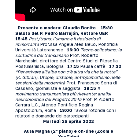
Presenta e modera: Claudio Bonito
15:30
Saluto del P. Pedro Barrajón, Rettore UER
15:45
Post/trans: l’umano e il desiderio di
immortalità
Prof.ssa Angela Ales Bello, Pontificia
Università Lateranense
16:30
Tecno-solipsismo: la
solitudine del transumano
Prof. Roberto
Marchesini, direttore del Centro Studi di Filosofia
Postumanista, Bologna
17:15
Pausa caffè
17:30
“Per arrivare all’alba non c’è altra via che la notte”
(K. Gibran).
Utopie, distopie, antropomorfismo nelle
tensioni della modernità
Prof. Francesco Serra di
Cassano, giornalista e saggista
18:15
Il
movimento transumanista più rilevante: analisi
neurobioetica del Progetto 2045
Prof. P. Alberto
Carrara L.C., Ateneo Pontificio Regina
Apostolorum, Roma
19:00
Tavola rotonda con i
relatori e domande dei partecipanti
Martedì 26 aprile 2022
Aula Magna (2º piano) e on-line (
Zoom
e
YouTube
)