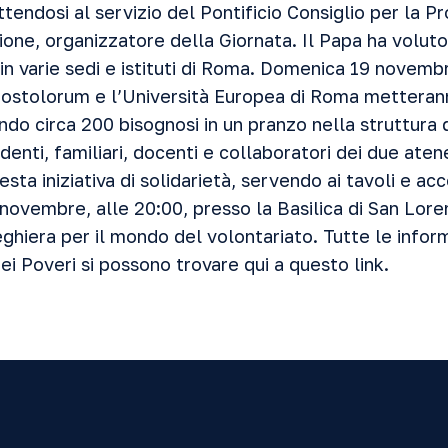
endosi al servizio del Pontificio Consiglio per la P
ne, organizzatore della Giornata. Il Papa ha voluto 
 in varie sedi e istituti di Roma. Domenica 19 novemb
postolorum e l’Università Europea di Roma metterann
endo circa 200 bisognosi in un pranzo nella struttura d
enti, familiari, docenti e collaboratori dei due ate
sta iniziativa di solidarietà, servendo ai tavoli e ac
ovembre, alle 20:00, presso la Basilica di San Loren
reghiera per il mondo del volontariato. Tutte le infor
ei Poveri si possono trovare
qui a questo link.