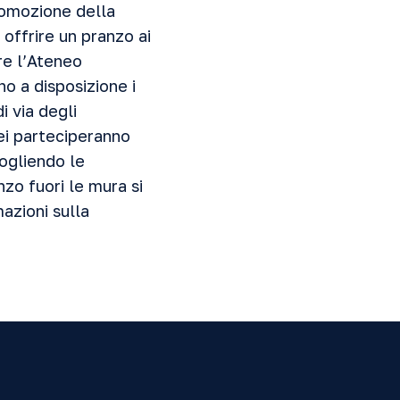
romozione della
offrire un pranzo ai
re l’Ateneo
o a disposizione i
i via degli
nei parteciperanno
cogliendo le
zo fuori le mura si
mazioni sulla