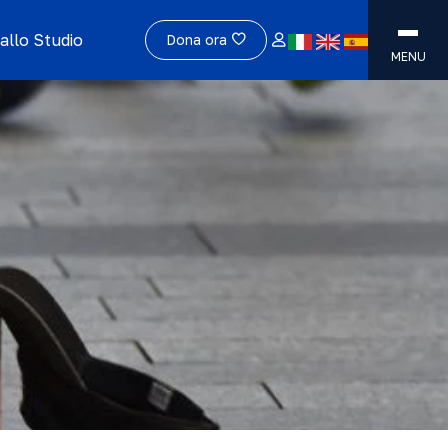
allo Studio
Dona ora
MENU