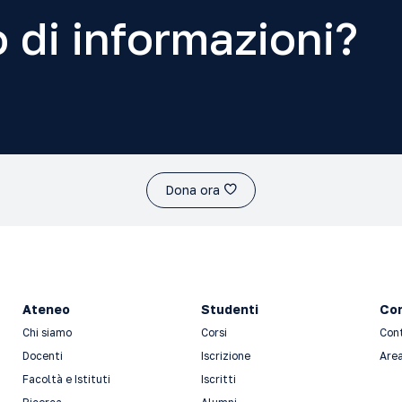
 di informazioni?
Dona ora
Ateneo
Studenti
Con
Chi siamo
Corsi
Con
Docenti
Iscrizione
Area
Facoltà e Istituti
Iscritti