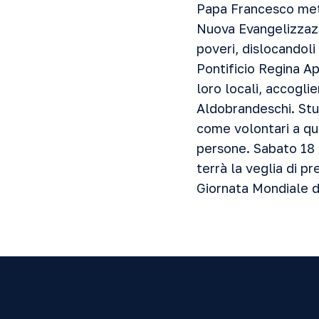
Papa Francesco mett
Nuova Evangelizzazio
poveri, dislocandoli
Pontificio Regina A
loro locali, accogli
Aldobrandeschi. Stud
come volontari a que
persone. Sabato 18 n
terrà la veglia di p
Giornata Mondiale d