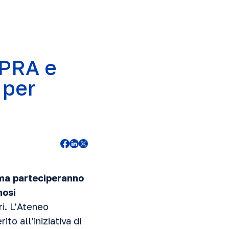
APRA e
 per
oma parteciperanno
nosi
i. L’Ateneo
o all’iniziativa di