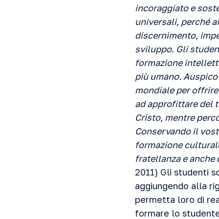
incoraggiato e soste
universali, perché a
discernimento, impeg
sviluppo. Gli student
formazione intellettu
più umano. Auspico v
mondiale per offrir
ad approfittare del 
Cristo, mentre perco
Conservando il vost
formazione culturale
fratellanza e anche 
2011) Gli studenti 
aggiungendo alla ri
permetta loro di rea
formare lo studente 