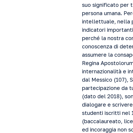
suo significato per t
persona umana. Perc
intellettuale, nella 
indicatori important
perché la nostra com
conoscenza di deter
assumere la consape
Regina Apostolorum 
internazionalità e i
dal Messico (107), 
partecipazione da tu
(dato del 2018), son
dialogare e scrivere 
studenti iscritti nel
(baccalaureato, lice
ed incoraggia non so