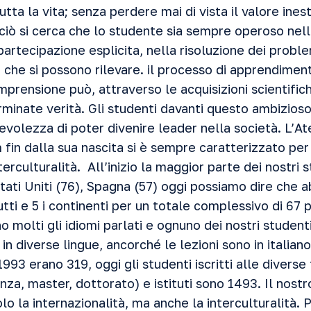
utta la vita; senza perdere mai di vista il valore ines
iò si cerca che lo studente sia sempre operoso nell’
partecipazione esplicita, nella risoluzione dei problem
i che si possono rilevare. il processo di apprendimen
prensione può, attraverso le acquisizioni scientific
minate verità. Gli studenti davanti questo ambizios
volezza di poter divenire leader nella società. L’At
fin dalla sua nascita si è sempre caratterizzato per
nterculturalità. All’inizio la maggior parte dei nostri
Stati Uniti (76), Spagna (57) oggi possiamo dire che
tti e 5 i continenti per un totale complessivo di 67 
o molti gli idiomi parlati e ognuno dei nostri studenti
in diverse lingue, ancorché le lezioni sono in italiano
 1993 erano 319, oggi gli studenti iscritti alle diverse
nza, master, dottorato) e istituti sono 1493. Il nost
lo la internazionalità, ma anche la interculturalità.