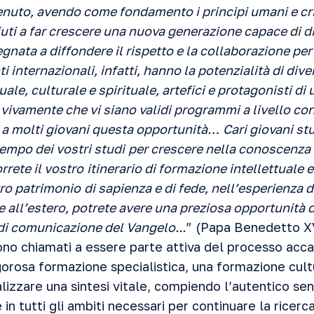
nuto, avendo come fondamento i principi umani e crist
iuti a far crescere una nuova generazione capace di d
nata a diffondere il rispetto e la collaborazione per 
i internazionali, infatti, hanno la potenzialità di dive
ale, culturale e spirituale, artefici e protagonisti d
ivamente che vi siano validi programmi a livello con
e a molti giovani questa opportunità…
Cari giovani st
tempo dei vostri studi
per crescere nella conoscenza 
rrete il vostro
itinerario di formazione intellettuale e
ro patrimonio
di sapienza e di fede, nell’esperienza d
 all’estero, potrete avere una preziosa opportunità di
di comunicazione del Vangelo...
” (Papa Benedetto X
sono chiamati a essere parte attiva del processo acc
gorosa formazione specialistica, una formazione cul
lizzare una sintesi vitale, compiendo l’autentico sen
in tutti gli ambiti necessari per continuare la ricerca