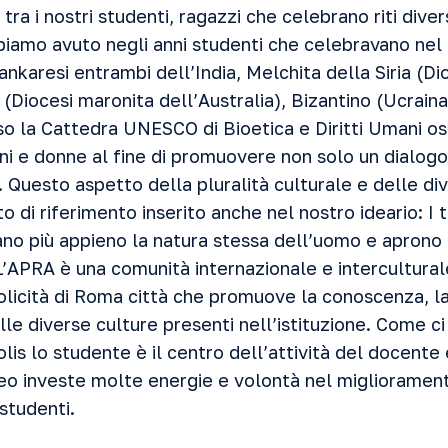
tra i nostri studenti, ragazzi che celebrano riti dive
bbiamo avuto negli anni studenti che celebravano nel
ankaresi entrambi dell’India, Melchita della Siria (Di
(Diocesi maronita dell’Australia), Bizantino (Ucraina)
rso la Cattedra UNESCO di Bioetica e Diritti Umani o
ni e donne al fine di promuovere non solo un dialogo
. Questo aspetto della pluralità culturale e delle di
o di riferimento inserito anche nel nostro ideario: I t
no più appieno la natura stessa dell’uomo e aprono 
 L’APRA è una comunità internazionale e interculturale
olicità di Roma città che promuove la conoscenza, 
le diverse culture presenti nell’istituzione. Come ci 
lis lo studente è il centro dell’attività del docente e
neo investe molte energie e volontà nel miglioramen
 studenti.