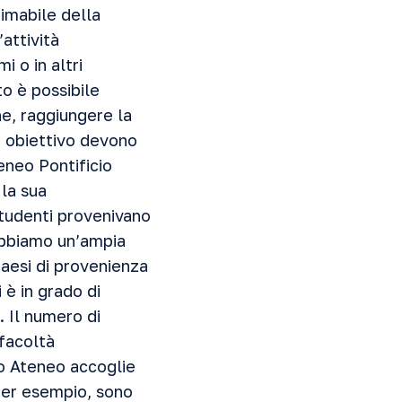
timabile della
attività
i o in altri
to è possibile
he, raggiungere la
o obiettivo devono
eneo Pontificio
 la sua
 studenti provenivano
 abbiamo un’ampia
paesi di provenienza
 è in grado di
. Il numero di
 facoltà
ro Ateneo accoglie
 Per esempio, sono