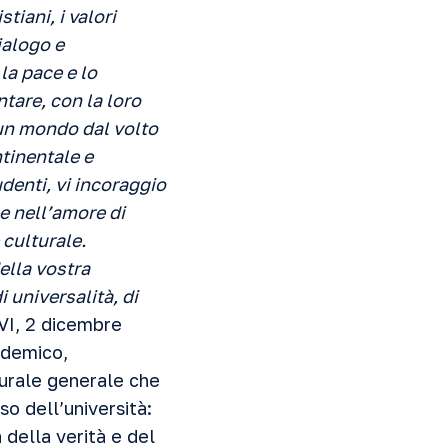
iani, i valori
ialogo e
la pace e lo
ntare, con la loro
i un mondo dal volto
tinentale e
udenti, vi incoraggio
e nell’amore di
 culturale.
ella vostra
 universalità, di
VI, 2 dicembre
ademico,
turale generale che
so dell’università:
 della verità e del