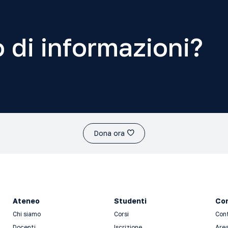
 di informazioni?
Dona ora
Ateneo
Studenti
Con
Chi siamo
Corsi
Con
Docenti
Iscrizione
Area