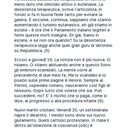
meno duro che omicidio attivo o eutanasia. La
desistenza terapeutica, scrive l’articolista, in
fondo si fa in buona fede tanto per evitare la
galera. E siccome, continua, sappiamo che stanno
aumentando il turismo eutanasico, eh già stiamo in
estate - è ora che il Parlamento italiano legiferi e
fermi queste morti indegne. Eh già. Siamo in
estate, e se non ora quando? Su la desistenza
terapeutica leggi anche quel gran guru di Veronesi
su Repubblica, (5)
Eccoci a giovedì 19. La notizia non è più nuova. Ci
risiamo. Ci stiamo abituando anche a questo Sono
gli embrioni scambiati. La mente corre al
precedente di due mesi fa. Ma lo scandalo e lo
psazio sulle prime pagine è minore. Sempre al
Pertini, ospedale romano, nasceranno così figli di
nessuno. Dopo tutto che volete che sia. Può
succedere, no? E’ il rischio che si paga, come si
dice, al progresso o alla procedura infame (6).
Nuovi martiri cristiani. Venerdì 20, un settimanale
riapre il dibattito. I medici sono divisi sul nuovo
giuramento. Quelli cattolici protestano. In Italia il
diritto all’obiezione di coscienza (odc) è