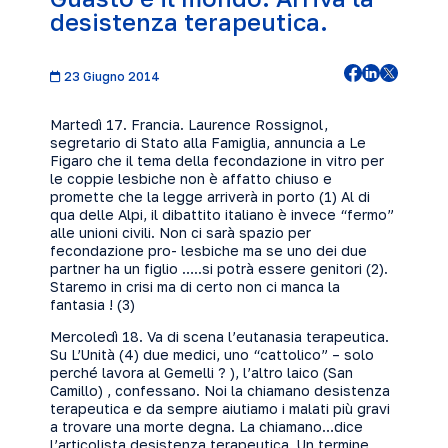
desistenza terapeutica.
23 Giugno 2014
Martedì 17. Francia. Laurence Rossignol,
segretario di Stato alla Famiglia, annuncia a Le
Figaro che il tema della fecondazione in vitro per
le coppie lesbiche non è affatto chiuso e
promette che la legge arriverà in porto (1) Al di
qua delle Alpi, il dibattito italiano è invece “fermo”
alle unioni civili. Non ci sarà spazio per
fecondazione pro- lesbiche ma se uno dei due
partner ha un figlio …..si potrà essere genitori (2).
Staremo in crisi ma di certo non ci manca la
fantasia ! (3)
Mercoledì 18. Va di scena l’eutanasia terapeutica.
Su L’Unità (4) due medici, uno “cattolico” – solo
perché lavora al Gemelli ? ), l’altro laico (San
Camillo) , confessano. Noi la chiamano desistenza
terapeutica e da sempre aiutiamo i malati più gravi
a trovare una morte degna. La chiamano…dice
l’articolista desistenza terapeutica. Un termine