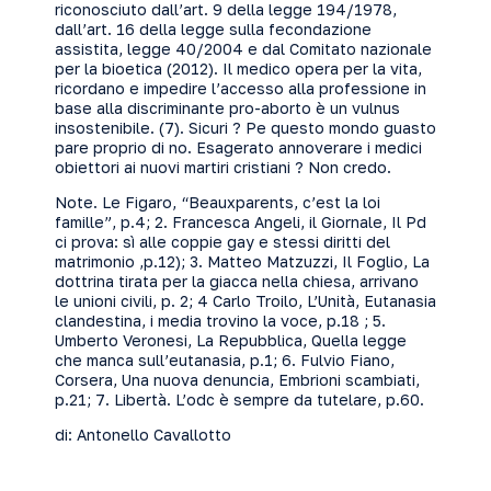
riconosciuto dall’art. 9 della legge 194/1978,
dall’art. 16 della legge sulla fecondazione
assistita, legge 40/2004 e dal Comitato nazionale
per la bioetica (2012). Il medico opera per la vita,
ricordano e impedire l’accesso alla professione in
base alla discriminante pro-aborto è un vulnus
insostenibile. (7). Sicuri ? Pe questo mondo guasto
pare proprio di no. Esagerato annoverare i medici
obiettori ai nuovi martiri cristiani ? Non credo.
Note. Le Figaro, “Beauxparents, c’est la loi
famille”, p.4; 2. Francesca Angeli, il Giornale, Il Pd
ci prova: sì alle coppie gay e stessi diritti del
matrimonio ,p.12); 3. Matteo Matzuzzi, Il Foglio, La
dottrina tirata per la giacca nella chiesa, arrivano
le unioni civili, p. 2; 4 Carlo Troilo, L’Unità, Eutanasia
clandestina, i media trovino la voce, p.18 ; 5.
Umberto Veronesi, La Repubblica, Quella legge
che manca sull’eutanasia, p.1; 6. Fulvio Fiano,
Corsera, Una nuova denuncia, Embrioni scambiati,
p.21; 7. Libertà. L’odc è sempre da tutelare, p.60.
di: Antonello Cavallotto