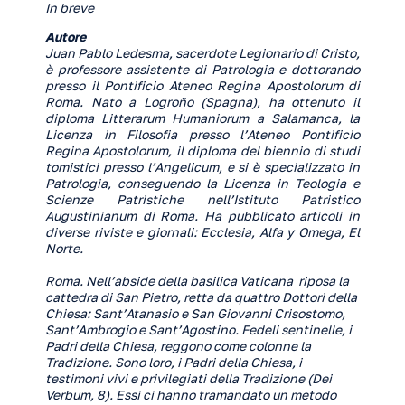
In breve
Autore
Juan Pablo Ledesma, sacerdote Legionario di Cristo,
è professore assistente di Patrologia e dottorando
presso il Pontificio Ateneo Regina Apostolorum di
Roma. Nato a Logroño (Spagna), ha ottenuto il
diploma Litterarum Humaniorum a Salamanca, la
Licenza in Filosofia presso l’Ateneo Pontificio
Regina Apostolorum, il diploma del biennio di studi
tomistici presso l’Angelicum, e si è specializzato in
Patrologia, conseguendo la Licenza in Teologia e
Scienze Patristiche nell’Istituto Patristico
Augustinianum di Roma. Ha pubblicato articoli in
diverse riviste e giornali: Ecclesia, Alfa y Omega, El
Norte.
Roma. Nell’abside della basilica Vaticana riposa la
cattedra di San Pietro, retta da quattro Dottori della
Chiesa: Sant’Atanasio e San Giovanni Crisostomo,
Sant’Ambrogio e Sant’Agostino. Fedeli sentinelle, i
Padri della Chiesa, reggono come colonne la
Tradizione. Sono loro, i Padri della Chiesa, i
testimoni vivi e privilegiati della Tradizione (Dei
Verbum, 8). Essi ci hanno tramandato un metodo