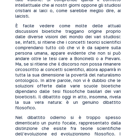
intellettuale che ai nostri giorni oppone gli studiosi
cristiani ai laici o, come sarebbe meglio dire, ai
laicisti.
È facile vedere come molte delle attuali
discussioni bioetiche traggano origine proprio
dalle diverse visioni del mondo dei vari studiosi:
se, infatti, si ritiene che i concetti teorici scientifici
comprendano tutto ciò che vi è da sapere sulla
persona umana, appare evidente che non si può
andare oltre le tesi care a Boncinelli o a Pievani.
Ma, se si ritiene che il discorso non possa rimanere
circoscritto ai concetti scientifici, allora apparirà in
tutta la sua dimensione la povertà del naturalismo
ontologico. In altre parole, non vi è dubbio che le
soluzioni offerte dalle varie scuole bioetiche
dipendano dalle tesi filosofiche basilari dei vari
bioeticisti. Il dibattito oggi in atto, insomma, rivela
la sua vera natura: è un genuino dibattito
filosofico.
Nel dibattito odierno si è troppo spesso
dimenticato un punto focale, rappresentato dalla
distinzione che esiste fra teorie scientifiche
dell’evoluzione ed evoluzionismo filosofico. I