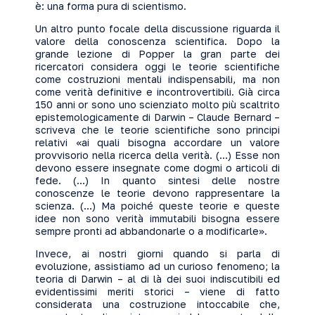
è: una forma pura di scientismo.
Un altro punto focale della discussione riguarda il
valore della conoscenza scientifica. Dopo la
grande lezione di Popper la gran parte dei
ricercatori considera oggi le teorie scientifiche
come costruzioni mentali indispensabili, ma non
come verità definitive e incontrovertibili. Già circa
150 anni or sono uno scienziato molto più scaltrito
epistemologicamente di Darwin – Claude Bernard –
scriveva che le teorie scientifiche sono principi
relativi «ai quali bisogna accordare un valore
provvisorio nella ricerca della verità. (…) Esse non
devono essere insegnate come dogmi o articoli di
fede. (…) In quanto sintesi delle nostre
conoscenze le teorie devono rappresentare la
scienza. (…) Ma poiché queste teorie e queste
idee non sono verità immutabili bisogna essere
sempre pronti ad abbandonarle o a modificarle».
Invece, ai nostri giorni quando si parla di
evoluzione, assistiamo ad un curioso fenomeno; la
teoria di Darwin – al di là dei suoi indiscutibili ed
evidentissimi meriti storici – viene di fatto
considerata una costruzione intoccabile che,