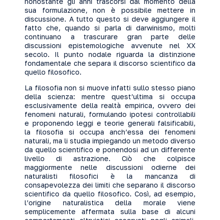
nonostante gli anni trascorsi dal momento della
sua formulazione, non è possibile mettere in
discussione. A tutto questo si deve aggiungere il
fatto che, quando si parla di darwinismo, molti
continuano a trascurare gran parte delle
discussioni epistemologiche avvenute nel XX
secolo. Il punto nodale riguarda la distinzione
fondamentale che separa il discorso scientifico da
quello filosofico.
La filosofia non si muove infatti sullo stesso piano
della scienza: mentre quest’ultima si occupa
esclusivamente della realtà empirica, ovvero dei
fenomeni naturali, formulando ipotesi controllabili
e proponendo leggi e teorie generali falsificabili,
la filosofia si occupa anch’essa dei fenomeni
naturali, ma li studia impiegando un metodo diverso
da quello scientifico e ponendosi ad un differente
livello di astrazione. Ciò che colpisce
maggiormente nelle discussioni odierne dei
naturalisti filosofici è la mancanza di
consapevolezza dei limiti che separano il discorso
scientifico da quello filosofico. Così, ad esempio,
l’origine naturalistica della morale viene
semplicemente affermata sulla base di alcuni