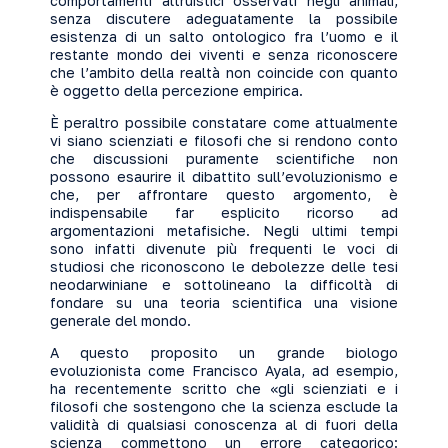
comportamenti altruistici osservati negli animali,
senza discutere adeguatamente la possibile
esistenza di un salto ontologico fra l’uomo e il
restante mondo dei viventi e senza riconoscere
che l’ambito della realtà non coincide con quanto
è oggetto della percezione empirica.
È peraltro possibile constatare come attualmente
vi siano scienziati e filosofi che si rendono conto
che discussioni puramente scientifiche non
possono esaurire il dibattito sull’evoluzionismo e
che, per affrontare questo argomento, è
indispensabile far esplicito ricorso ad
argomentazioni metafisiche. Negli ultimi tempi
sono infatti divenute più frequenti le voci di
studiosi che riconoscono le debolezze delle tesi
neodarwiniane e sottolineano la difficoltà di
fondare su una teoria scientifica una visione
generale del mondo.
A questo proposito un grande biologo
evoluzionista come Francisco Ayala, ad esempio,
ha recentemente scritto che «gli scienziati e i
filosofi che sostengono che la scienza esclude la
validità di qualsiasi conoscenza al di fuori della
scienza commettono un errore categorico: