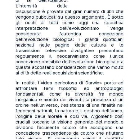
di là dell’Atlantico.
L’intensità della
discussione è provata dal gran numero di libri che
vengono pubblicati su questo argomento. È sotto
gli occhi di tutti come oggi una specifica
interpretazione dell’evoluzionismo venga
considerata l’autentica concezione
dell’evoluzione biologica: i grandi quotidiani
nazionali nelle pagine della cultura e le
trasmissioni televisive divulgative presentano
regolarmente il neodarwinismo come l’unica
concezione possibile dell’evoluzione biologica e a
questa accostano considerazioni che vanno molto
al di là delle reali acquisizioni scientifiche.
In realtà, l’«idea pericolosa di Darwin» porta ad
affrontare temi filosofici ed antropologici
fondamentali, come la diversità fra mondo
inorganico e mondo dei viventi, la presenza di un
ordine nell’universo, l’esistenza di una finalità nei
fenomeni naturali, la natura e il destino dell’uomo,
l’origine della morale e così via. Argomenti così
cruciali toccano la visione generale del mondo e
dividono facilmente coloro che accolgono una
concezione trascendente da coloro che rifiutano
tale visione. Si comprende quindi il conflitto