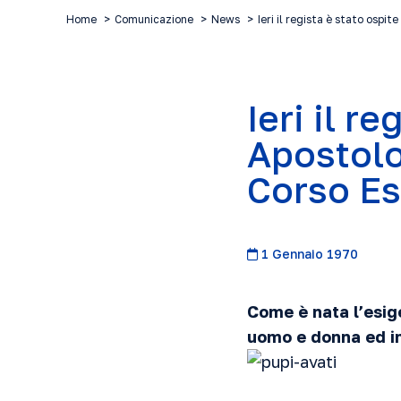
Home
Comunicazione
News
Ieri il regista è stato ospit
Ieri il r
Apostolo
Corso Es
1 Gennaio 1970
Come è nata l’esig
uomo e donna ed in 