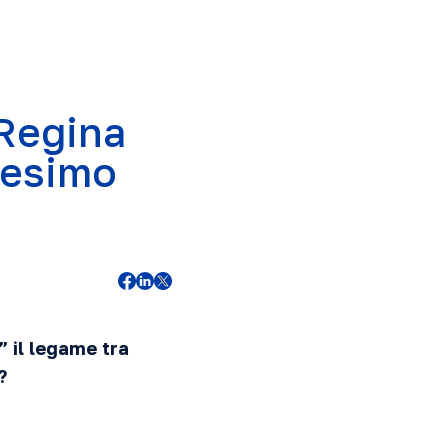
 Regina
 esimo
” il legame tra
?