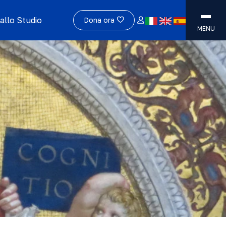
allo Studio
Dona ora
MENU