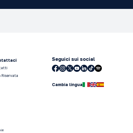
Seguici sui social
tattaci
tatti
 Riservata
Cambia lingua
kie