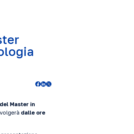
ster
ologia
del Master in
 svolgerà
dalle ore