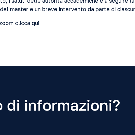
to, i saluti delle autorità accademiche e a seguire l
i del master e un breve intervento da parte di ciascu
zoom clicca qui
 di informazioni?