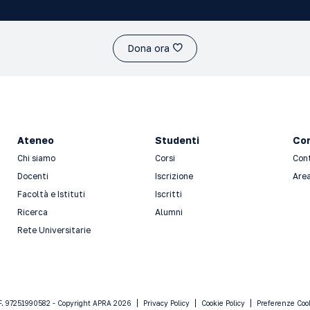
Dona ora
Ateneo
Studenti
Con
Chi siamo
Corsi
Con
Docenti
Iscrizione
Area
Facoltà e Istituti
Iscritti
Ricerca
Alumni
Rete Universitarie
F. 97251990582 - Copyright APRA 2026
Privacy Policy
Cookie Policy
Preferenze Coo