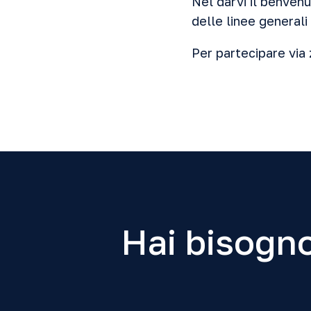
Nel darvi il benvenu
delle linee general
Per partecipare
via 
Hai bisogno