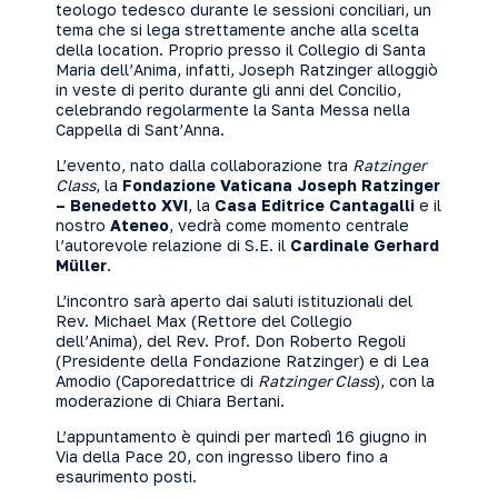
teologo tedesco durante le sessioni conciliari, un
tema che si lega strettamente anche alla scelta
della location. Proprio presso il Collegio di Santa
Maria dell’Anima, infatti, Joseph Ratzinger alloggiò
in veste di perito durante gli anni del Concilio,
celebrando regolarmente la Santa Messa nella
Cappella di Sant’Anna.
L’evento, nato dalla collaborazione tra
Ratzinger
Class
, la
Fondazione Vaticana Joseph Ratzinger
– Benedetto XVI
, la
Casa Editrice Cantagalli
e il
nostro
Ateneo
, vedrà come momento centrale
l’autorevole relazione di S.E. il
Cardinale Gerhard
Müller
.
L’incontro sarà aperto dai saluti istituzionali del
Rev. Michael Max (Rettore del Collegio
dell’Anima), del Rev. Prof. Don Roberto Regoli
(Presidente della Fondazione Ratzinger) e di Lea
Amodio (Caporedattrice di
Ratzinger Class
), con la
moderazione di Chiara Bertani.
L’appuntamento è quindi per martedì 16 giugno in
Via della Pace 20, con ingresso libero fino a
esaurimento posti.