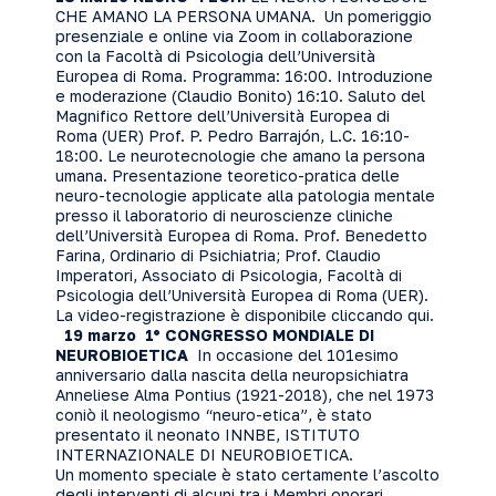
CHE AMANO LA PERSONA UMANA. Un pomeriggio
presenziale e online via Zoom in collaborazione
con la Facoltà di Psicologia dell’Università
Europea di Roma. Programma: 16:00. Introduzione
e moderazione (Claudio Bonito) 16:10. Saluto del
Magnifico Rettore dell’Università Europea di
Roma (UER) Prof. P. Pedro Barrajón, L.C. 16:10-
18:00. Le neurotecnologie che amano la persona
umana. Presentazione teoretico-pratica delle
neuro-tecnologie applicate alla patologia mentale
presso il laboratorio di neuroscienze cliniche
dell’Università Europea di Roma. Prof. Benedetto
Farina, Ordinario di Psichiatria; Prof. Claudio
Imperatori, Associato di Psicologia, Facoltà di
Psicologia dell’Università Europea di Roma (UER).
La video-registrazione è disponibile cliccando
qui
.
19 marzo 1° CONGRESSO MONDIALE DI
NEUROBIOETICA
In occasione del 101esimo
anniversario dalla nascita della neuropsichiatra
Anneliese Alma Pontius (1921-2018), che nel 1973
coniò il neologismo “neuro-etica”, è stato
presentato il neonato INNBE, ISTITUTO
INTERNAZIONALE DI NEUROBIOETICA.
Un momento speciale è stato certamente l’ascolto
degli interventi di alcuni tra i Membri onorari