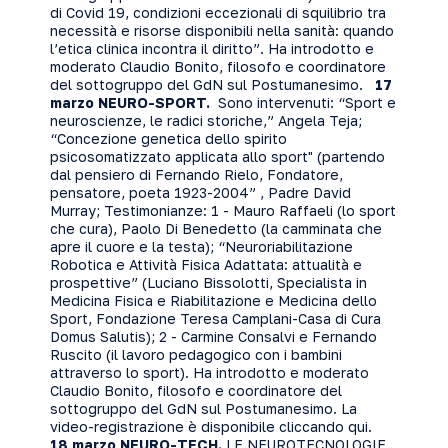
di Covid 19, condizioni eccezionali di squilibrio tra
necessità e risorse disponibili nella sanità: quando
l’etica clinica incontra il diritto”. Ha introdotto e
moderato Claudio Bonito, filosofo e coordinatore
del sottogruppo del GdN sul Postumanesimo.
17
marzo NEURO-SPORT.
Sono intervenuti: “Sport e
neuroscienze, le radici storiche,” Angela Teja;
“Concezione genetica dello spirito
psicosomatizzato applicata allo sport" (partendo
dal pensiero di Fernando Rielo, Fondatore,
pensatore, poeta 1923-2004” , Padre David
Murray; Testimonianze: 1 - Mauro Raffaeli (lo sport
che cura), Paolo Di Benedetto (la camminata che
apre il cuore e la testa); “Neuroriabilitazione
Robotica e Attività Fisica Adattata: attualità e
prospettive” (Luciano Bissolotti, Specialista in
Medicina Fisica e Riabilitazione e Medicina dello
Sport, Fondazione Teresa Camplani-Casa di Cura
Domus Salutis); 2 - Carmine Consalvi e Fernando
Ruscito (il lavoro pedagogico con i bambini
attraverso lo sport). Ha introdotto e moderato
Claudio Bonito, filosofo e coordinatore del
sottogruppo del GdN sul Postumanesimo. La
video-registrazione è disponibile cliccando
qui
.
18 marzo NEURO-TECH.
LE NEUROTECNOLOGIE