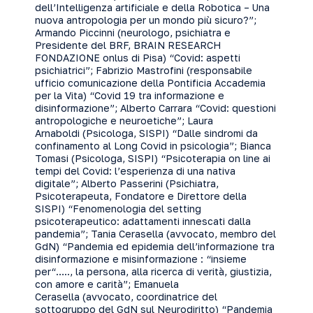
dell’Intelligenza artificiale e della Robotica – Una
nuova antropologia per un mondo più sicuro?”;
Armando Piccinni (neurologo, psichiatra e
Presidente del BRF, BRAIN RESEARCH
FONDAZIONE onlus di Pisa) “Covid: aspetti
psichiatrici”; Fabrizio Mastrofini (responsabile
ufficio comunicazione della Pontificia Accademia
per la Vita) “Covid 19 tra informazione e
disinformazione”; Alberto Carrara “Covid: questioni
antropologiche e neuroetiche”; Laura
Arnaboldi (Psicologa, SISPI) “Dalle sindromi da
confinamento al Long Covid in psicologia”; Bianca
Tomasi (Psicologa, SISPI) “Psicoterapia on line ai
tempi del Covid: l’esperienza di una nativa
digitale”; Alberto Passerini (Psichiatra,
Psicoterapeuta, Fondatore e Direttore della
SISPI) “Fenomenologia del setting
psicoterapeutico: adattamenti innescati dalla
pandemia”; Tania Cerasella (avvocato, membro del
GdN) “Pandemia ed epidemia dell’informazione tra
disinformazione e misinformazione : “insieme
per“….., la persona, alla ricerca di verità, giustizia,
con amore e carità”; Emanuela
Cerasella (avvocato, coordinatrice del
sottogruppo del GdN sul Neurodiritto) “Pandemia