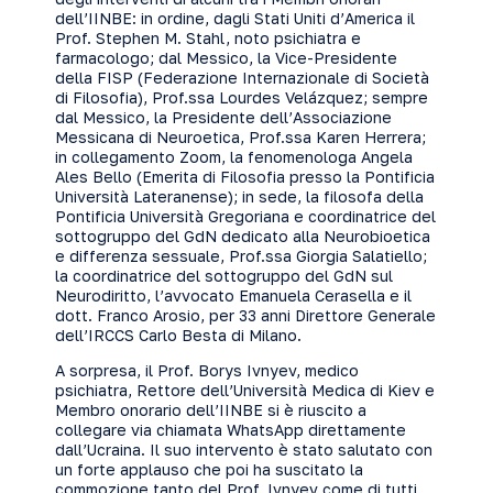
dell’IINBE: in ordine, dagli Stati Uniti d’America il
Prof. Stephen M. Stahl, noto psichiatra e
farmacologo; dal Messico, la Vice-Presidente
della FISP (Federazione Internazionale di Società
di Filosofia), Prof.ssa Lourdes Velázquez; sempre
dal Messico, la Presidente dell’Associazione
Messicana di Neuroetica, Prof.ssa Karen Herrera;
in collegamento Zoom, la fenomenologa Angela
Ales Bello (Emerita di Filosofia presso la Pontificia
Università Lateranense); in sede, la filosofa della
Pontificia Università Gregoriana e coordinatrice del
sottogruppo del GdN dedicato alla Neurobioetica
e differenza sessuale, Prof.ssa Giorgia Salatiello;
la coordinatrice del sottogruppo del GdN sul
Neurodiritto, l’avvocato Emanuela Cerasella e il
dott. Franco Arosio, per 33 anni Direttore Generale
dell’IRCCS Carlo Besta di Milano.
A sorpresa, il Prof. Borys Ivnyev, medico
psichiatra, Rettore dell’Università Medica di Kiev e
Membro onorario dell’IINBE si è riuscito a
collegare via chiamata WhatsApp direttamente
dall’Ucraina. Il suo intervento è stato salutato con
un forte applauso che poi ha suscitato la
commozione tanto del Prof. Ivnyev come di tutti