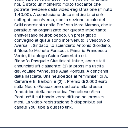
noi. È stato un momento molto toccante che
potrete rivedere dalla video-registrazione (minuto
1:40:00). A conclusione della mattinata ci si è
collegati con Aversa, con la sezione locale del
GdN coordinata dalla Prof.ssa Mara Marano, che in
parallelo ha organizzato per questo importante
anniversario neurobioetico, un prestigioso
convegno al quale sono intervenuti: Il Vescovo di
Aversa, il Sindaco, lo scienziato Antonio Giordano,
il filosofo Michele Farisco, il Primario Francesco
Verde, il teologo Guido Cumerlato e il
filosofo Pasquale Giustiniani. Infine, sono stati
annunciati ufficialmente: (1) la prossima uscita
del volume “Anneliese Alma Pontius. A cent’anni
dalla nasciata. Una neuroetica al femminile” di A.
Carrara e E. Barboni e (2) il Premio di 2.000 euro
sulla Neuro-Educazione dedicato alla stessa
fondatrice della neuroetica “Anneliese Alma
Pontius” il cui bando verrà diffuso nei prossimi
mesi. La video-registrazione è disponibile sul
canale YouTube a questo
link
.