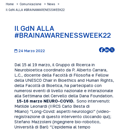
Home
Comunicazione
News
Il GdN ALLA #BRAINAWARENESSWEEK22
Il GdN ALLA
#BRAINAWARENESSWEEK22
24 Marzo 2022
Dal 15 al 19 marzo, il Gruppo di Ricerca in
Neurobioetica coordinato da P. Alberto Carrara,
L.C., docente della Facoltà di Filosofia e Fellow
della UNESCO Chair in Bioethics and Human Rights,
della Facoltà di Bioetica, ha partecipato con
numerosi eventi di livello nazionale e interazionale
alla Settimana del Cervello della Dana Foundation.
15-16 marzo NEURO-COVID.
Sono intervenuti:
Matilde Leonardi (IIRCS Carlo Besta di
Milano) “Long-Covid: aspetti neurologici” (video-
registrazione di questo intervento cliccando
qui
);
Stefano Mazzoleni (ingegnere bio-robotico,
Università di Bari) “L’epidemia al tempo