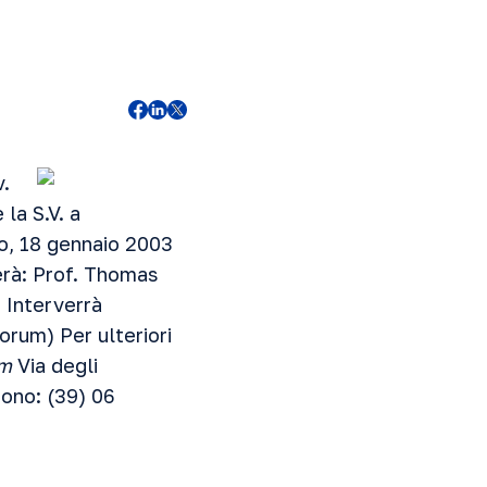
v.
 la S.V. a
o, 18 gennaio 2003
erà: Prof. Thomas
 Interverrà
orum) Per ulteriori
um
Via degli
ono: (39) 06