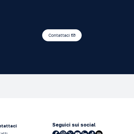
Contattaci
Seguici sui social
tattaci
tatti