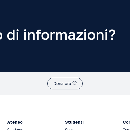
 di informazioni?
Dona ora
Ateneo
Studenti
Con
Chi siamo
Corsi
Con