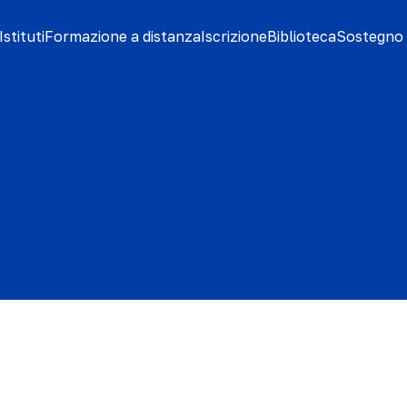
stituti
Formazione a distanza
Iscrizione
Biblioteca
Sostegno 