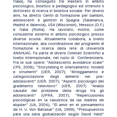
Italia), ha conseguito tre masters in ambito
psicologico, bioetico e pedagogico ed ottenuto il
dottorato di ricerca in bioetica sociale. Per diversi
anni, ha diretto Centri di formazione per bambini,
adolescenti e genitori in Spagna (Salamanca,
Madrid e Valencia), USA (Wisconsin), Messico (D.F.)
e Italia (Roma). Ha lavorato, inoltre, come
consulente esterno in ambito psicologico presso
diverse scuole. Attualmente collabora, a livello
internazionale, alla coordinazione dei programmi di
formazione e ricerca della rete di Università
ANAHUAC. Fa parte di diversi Comitati Scientifici a
livello internazionale, nel ruolo di Conferenziere.
Fra le sue opere: “Adolescents avoidance scale”
(IPS, 2008); “Storytelling in orientamento: modelli
e strumenti” (UER, 2007); “Atteggiamento e
categorizzazione degli alimenti nei pre-
adolescenti” (UER, 2007); “Aspetti psicologici del
gradimento televisivo” (UER, 2007) “Analisi
causale del problema della droga tra gli
adolescenti” (UPRA, 2007); “Repercusiones
psicológicas en la casuística de las madres de
alquiler” (UA, 2004); “El amor en el pensamiento
de H. U. Von Baltasar” (UA, 1999); “Presupuestos
para una sana globalización según David Held”