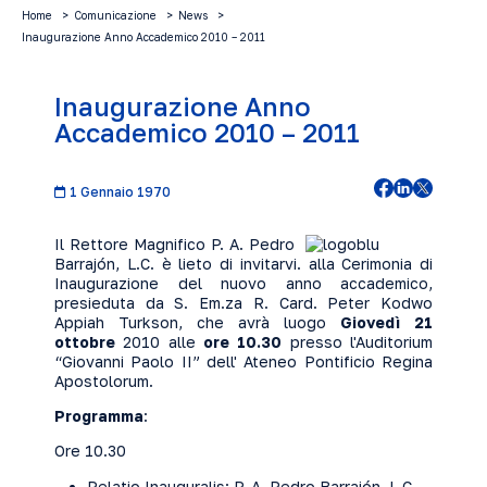
Home
Comunicazione
News
Inaugurazione Anno Accademico 2010 – 2011
Inaugurazione Anno
Accademico 2010 – 2011
1 Gennaio 1970
Il Rettore Magnifico P. A. Pedro
Barrajón, L.C. è lieto di invitarvi. alla Cerimonia di
Inaugurazione del nuovo anno accademico,
presieduta da S. Em.za R. Card. Peter Kodwo
Appiah Turkson, che avrà luogo
Giovedì 21
ottobre
2010 alle
ore 10.30
presso l'Auditorium
“Giovanni Paolo II” dell' Ateneo Pontificio Regina
Apostolorum.
Programma
:
Ore 10.30
Relatio Inauguralis: P. A. Pedro Barrajón, L.C.