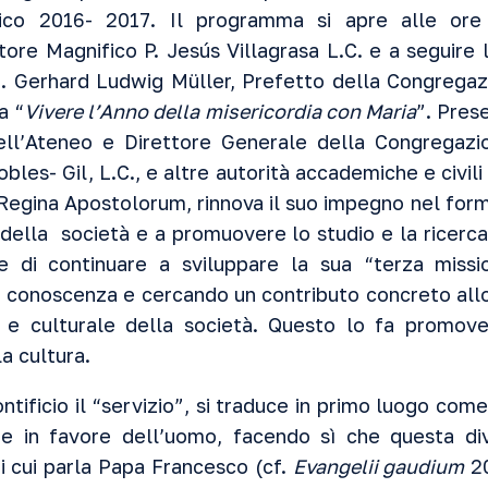
mico 2016- 2017. Il programma si apre alle or
ore Magnifico P. Jesús Villagrasa L.C. e a seguire 
rd. Gerhard Ludwig Müller, Prefetto della Congregaz
a “
Vivere l’Anno della misericordia con Maria
”. Prese
ell’Ateneo e Direttore Generale della Congregazio
obles- Gil, L.C., e altre autorità accademiche e civi
 Regina Apostolorum, rinnova il suo impegno nel form
io della società e a promuovere lo studio e la ricer
e di continuare a sviluppare la sua “terza mis
a conoscenza e cercando un contributo concreto allo 
 e culturale della società. Questo lo fa promove
a cultura.
tificio il “servizio”, si traduce in primo luogo come
e in favore dell’uomo, facendo sì che questa div
di cui parla Papa Francesco (cf.
Evangelii gaudium
20