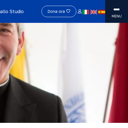
allo Studio
Dona ora
MENU