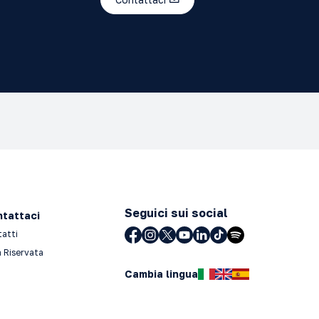
Seguici sui social
tattaci
tatti
 Riservata
Cambia lingua