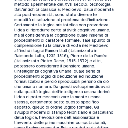
metodo sperimentale del
XVII
secolo, tecnologia.
Dall’antichità classica al Medioevo, dalla modernità
alla post-modernità, sono state diverse le
modalità di soluzione al problema dell’imitazione.
Certamente la logica aristotelica non prevedeva
l’idea di riprodurre certe attività cognitive umane,
ma sì considerava la cognizione quale insieme di
procedimenti di carattere formale. Tale spunto di
comprensione fu la chiave di volta nel Medioevo
affinché i logici Ramon Llull (italianizzato in
Raimondo Lullo, 1232-1316), Pierre de la Ramée
(italianizzato Pietro Ramo, 1515-1572) e altri,
potessero considerare il pensiero umano,
l’intelligenza cognitiva umana, quale serie di
procedimenti logici di deduzione ed induzione
formalizzabili e perciò riproducibili persino da ciò
che umano non era. Da questi sviluppi medioevali
sulla qualità logica dell’intelligenza umana derivò
l’idea di poter meccanizzare la mente umana
stessa, certamente sotto questo specifico
aspetto, quello di ordine logico formale. Gli
sviluppi moderni di stampo leibniziano e pascaliano
della logica, l’evoluzione dell’assiomatica e
l’avvento delle prime macchine computazionali,
come il primo computer Eniac prodotto da Arthur