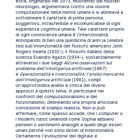
etica, originatasi nel 1973, muovendo dai risultati
neurologici, argomentava contro una visione
computazionale della mente umana e si allineava a
sottolineare il carattere di prima persona,
soggettivo, intrasferibile e incomunicabile di ogni
esperienza cognitiva umana. Tale carattere proprio
di ogni conoscenza umana è l’intenzionalità.
Anticipando di ben una quindicina di anni la celebre
tesi sull’intenzionalità del filosofo americano John
Rogers Searle (1932-), il filosofo italiano della
scienza Evandro Agazzi (1934-), sostanzialmente
attraverso i due saggi
Alcune osservazioni sul
problema dell’intelligenza artificiale
(1967)
e
Operazionalità e intenzionalità: l’anello mancante
dell’intelligenza artificiale
(1981), compì
un’approfondita analisi e critica dei diversi
approcci a questo tema, in particolare nei
confronti del computazionalismo e del
funzionalismo, delineando una propria articolata
concezione di stampo realista. Non si può
affermare, come spesso accade, che i computer o
i moderni robot umanoidi come Sophia abbiano
pensieri o sentimenti analoghi a quelli degli esseri
umani perché non sono dotati di intenzionalità.
Certamente l’evoluzione del digitale e