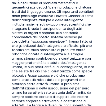
dalla risoluzione di problemi matematici e
geometrici alla decodifica e riproduzione di alcuni
tratti del linguaggio umano. Gli importanti contributi
dello psicologo evolutivo Howard Gardner al tema
dell’intelligenza multipla o delle intelligenze
multiple, insieme agli sviluppi neuroscientifici che
integrano il ruolo interdipendente degli altri
sistemi di organi e apparati alla centralità
coordinativa del nostro sistema nervoso (la
cosiddetta “
embodied neurology
”), hanno fatto sì
che gli sviluppi dell’intelligenza artificiale, più che
focalizzarsi sulla possibilità di produrre entità
robotiche dotate di intelligenza alla stregua
umana, stanno contribuendo a caratterizzare con
maggior profondità lo statuto dell’intelligenza
umana, le sue peculiarità e, di conseguenza, lo iato
che esiste tra ciò che ci caratterizza come specie
biologica
Homo sapiens
e ciò che produciamo
come artefatti: robot dotati di programmi che
simulano certe attività umane. Il problema
dell’imitazione o della riproduzione del pensiero
umano ha caratterizzato la storia dell’umanità: da
sempre abbiamo cercato di supplire alle nostre
carenze corporee attraverso la costruzione di
artefatti. La tecnica è divenuta, con l’avvento del