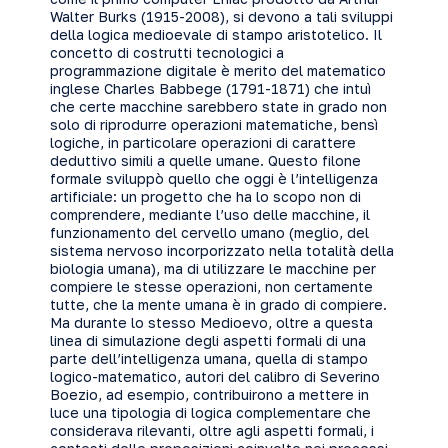
Walter Burks (1915-2008), si devono a tali sviluppi
della logica medioevale di stampo aristotelico. Il
concetto di costrutti tecnologici a
programmazione digitale è merito del matematico
inglese Charles Babbege (1791-1871) che intuì
che certe macchine sarebbero state in grado non
solo di riprodurre operazioni matematiche, bensì
logiche, in particolare operazioni di carattere
deduttivo simili a quelle umane. Questo filone
formale sviluppò quello che oggi è l’intelligenza
artificiale: un progetto che ha lo scopo non di
comprendere, mediante l’uso delle macchine, il
funzionamento del cervello umano (meglio, del
sistema nervoso incorporizzato nella totalità della
biologia umana), ma di utilizzare le macchine per
compiere le stesse operazioni, non certamente
tutte, che la mente umana è in grado di compiere.
Ma durante lo stesso Medioevo, oltre a questa
linea di simulazione degli aspetti formali di una
parte dell’intelligenza umana, quella di stampo
logico-matematico, autori del calibro di Severino
Boezio, ad esempio, contribuirono a mettere in
luce una tipologia di logica complementare che
considerava rilevanti, oltre agli aspetti formali, i