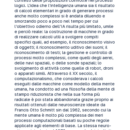
contesti delle proposizioni coinvolte nei processi
logici. L’idea che l’intelligenza umana sia il risultato
di calcoli elementari in grado di generare processi
anche molto complessi si è andata diluendo e
smorzando poco a poco nel tempo per cui
l’obiettivo odierno dell’IA risulta più limitato, umile
e perciò reale: la costruzione di macchine in grado
di realizzare calcoli utili a svolgere compiti
specifici quali, ad esempio, il riconoscimento visivo
di oggetti; il riconoscimento uditivo dei suoni; il
riconoscimento di testi; la gestione e controllo di
processi molto complessi, come quelli degli aerei,
delle navi spaziali, o delle sonde spaziali; lo
svolgimento di attività come quelle di robot, droni
o apparati simili. Attraverso il
XX
secolo, il
computazionalismo, che considerava i calcoli
eseguiti dalle macchine come modello della mente
umana, ha condotto ad una filosofia della mente di
stampo riduzionista che nella sua forma più
radicale è poi stata abbandonata grazie proprio ai
risultati ottenuti dalle neuroscienze ideate da
Francis Otto Schmitt sin dal 1962, secondo cui la
mente umana è molto più complessa dei meri
processi computazionali basati su poche regole
applicate agli elementi di base. La stessa neuro-