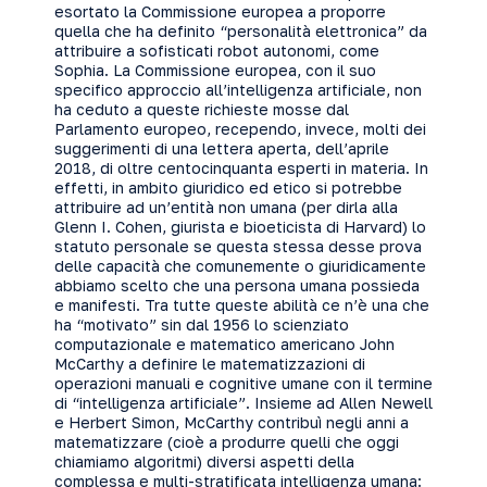
esortato la Commissione europea a proporre
quella che ha definito “personalità elettronica” da
attribuire a sofisticati robot autonomi, come
Sophia. La Commissione europea, con il suo
specifico approccio all’intelligenza artificiale, non
ha ceduto a queste richieste mosse dal
Parlamento europeo, recependo, invece, molti dei
suggerimenti di una lettera aperta, dell’aprile
2018, di oltre centocinquanta esperti in materia. In
effetti, in ambito giuridico ed etico si potrebbe
attribuire ad un’entità non umana (per dirla alla
Glenn I. Cohen, giurista e bioeticista di Harvard) lo
statuto personale se questa stessa desse prova
delle capacità che comunemente o giuridicamente
abbiamo scelto che una persona umana possieda
e manifesti. Tra tutte queste abilità ce n’è una che
ha “motivato” sin dal 1956 lo scienziato
computazionale e matematico americano John
McCarthy a definire le matematizzazioni di
operazioni manuali e cognitive umane con il termine
di “intelligenza artificiale”. Insieme ad Allen Newell
e Herbert Simon, McCarthy contribuì negli anni a
matematizzare (cioè a produrre quelli che oggi
chiamiamo algoritmi) diversi aspetti della
complessa e multi-stratificata intelligenza umana: