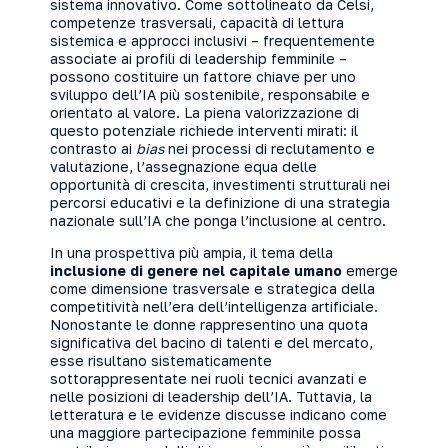
sistema innovativo. Come sottolineato da Celsi,
competenze trasversali, capacità di lettura
sistemica e approcci inclusivi – frequentemente
associate ai profili di leadership femminile –
possono costituire un fattore chiave per uno
sviluppo dell’IA più sostenibile, responsabile e
orientato al valore. La piena valorizzazione di
questo potenziale richiede interventi mirati: il
contrasto ai
bias
nei processi di reclutamento e
valutazione, l’assegnazione equa delle
opportunità di crescita, investimenti strutturali nei
percorsi educativi e la definizione di una strategia
nazionale sull’IA che ponga l’inclusione al centro.
In una prospettiva più ampia, il tema della
inclusione di genere nel capitale umano
emerge
come dimensione trasversale e strategica della
competitività nell’era dell’intelligenza artificiale.
Nonostante le donne rappresentino una quota
significativa del bacino di talenti e del mercato,
esse risultano sistematicamente
sottorappresentate nei ruoli tecnici avanzati e
nelle posizioni di leadership dell’IA. Tuttavia, la
letteratura e le evidenze discusse indicano come
una maggiore partecipazione femminile possa