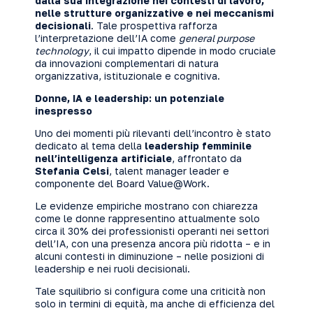
dalla sua integrazione nei contesti di lavoro,
nelle strutture organizzative e nei meccanismi
decisionali
. Tale prospettiva rafforza
l’interpretazione dell’IA come
general purpose
technology
, il cui impatto dipende in modo cruciale
da innovazioni complementari di natura
organizzativa, istituzionale e cognitiva.
Donne, IA e leadership: un potenziale
inespresso
Uno dei momenti più rilevanti dell’incontro è stato
dedicato al tema della
leadership femminile
nell’intelligenza artificiale
, affrontato da
Stefania Celsi
, talent manager leader e
componente del Board Value@Work.
Le evidenze empiriche mostrano con chiarezza
come le donne rappresentino attualmente solo
circa il 30% dei professionisti operanti nei settori
dell’IA, con una presenza ancora più ridotta – e in
alcuni contesti in diminuzione – nelle posizioni di
leadership e nei ruoli decisionali.
Tale squilibrio si configura come una criticità non
solo in termini di equità, ma anche di efficienza del