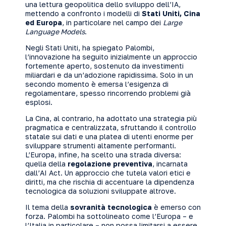
una lettura geopolitica dello sviluppo dell’IA,
mettendo a confronto i modelli di
Stati Uniti, Cina
ed Europa
, in particolare nel campo dei
Large
Language Models
.
Negli Stati Uniti, ha spiegato Palombi,
l’innovazione ha seguito inizialmente un approccio
fortemente aperto, sostenuto da investimenti
miliardari e da un’adozione rapidissima. Solo in un
secondo momento è emersa l’esigenza di
regolamentare, spesso rincorrendo problemi già
esplosi.
La Cina, al contrario, ha adottato una strategia più
pragmatica e centralizzata, sfruttando il controllo
statale sui dati e una platea di utenti enorme per
sviluppare strumenti altamente performanti.
L’Europa, infine, ha scelto una strada diversa:
quella della
regolazione preventiva
, incarnata
dall’AI Act. Un approccio che tutela valori etici e
diritti, ma che rischia di accentuare la dipendenza
tecnologica da soluzioni sviluppate altrove.
Il tema della
sovranità tecnologica
è emerso con
forza. Palombi ha sottolineato come l’Europa – e
l’Italia in particolare – non possa limitarsi a essere