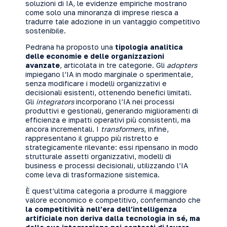
soluzioni di IA, le evidenze empiriche mostrano
come solo una minoranza di imprese riesca a
tradurre tale adozione in un vantaggio competitivo
sostenibile.
Pedrana ha proposto una
tipologia analitica
delle economie e delle organizzazioni
avanzate
, articolata in tre categorie. Gli
adopters
impiegano l’IA in modo marginale o sperimentale,
senza modificare i modelli organizzativi e
decisionali esistenti, ottenendo benefici limitati.
Gli
integrators
incorporano l’IA nei processi
produttivi e gestionali, generando miglioramenti di
efficienza e impatti operativi più consistenti, ma
ancora incrementali. I
transformers
, infine,
rappresentano il gruppo più ristretto e
strategicamente rilevante: essi ripensano in modo
strutturale assetti organizzativi, modelli di
business e processi decisionali, utilizzando l’IA
come leva di trasformazione sistemica.
È quest’ultima categoria a produrre il maggiore
valore economico e competitivo, confermando che
la competitività nell’era dell’intelligenza
artificiale non deriva dalla tecnologia in sé, ma