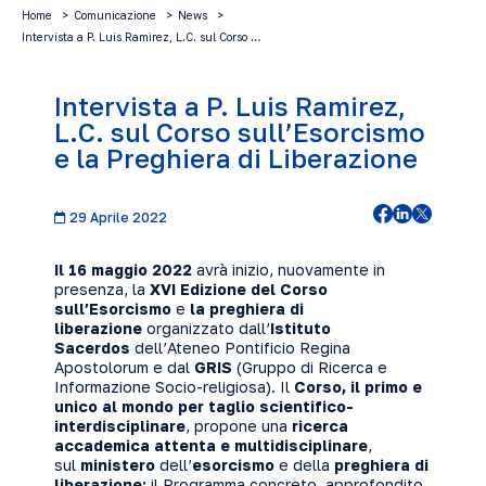
Home
Comunicazione
News
Intervista a P. Luis Ramirez, L.C. sul Corso …
Intervista a P. Luis Ramirez,
L.C. sul Corso sull’Esorcismo
e la Preghiera di Liberazione
29 Aprile 2022
Il 16 maggio 2022
avrà inizio, nuovamente in
presenza, la
XVI Edizione del Corso
sull’Esorcismo
e
la preghiera di
liberazione
organizzato dall’
Istituto
Sacerdos
dell’Ateneo Pontificio Regina
Apostolorum e dal
GRIS
(Gruppo di Ricerca e
Informazione Socio-religiosa). Il
Corso, il primo e
unico al mondo per taglio scientifico-
interdisciplinare
, propone una
ricerca
accademica attenta e multidisciplinare
,
sul
ministero
dell’
esorcismo
e della
preghiera di
liberazione;
il Programma concreto, approfondito