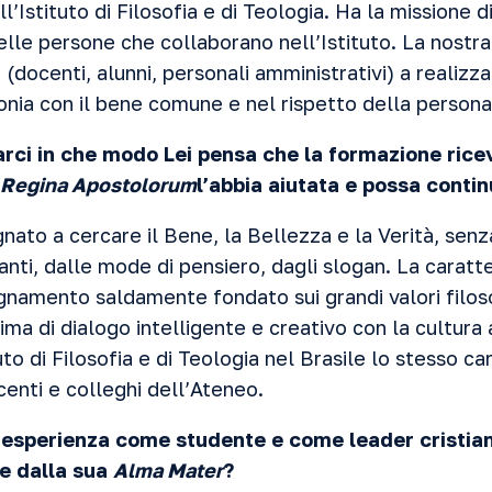
’Istituto di Filosofia e di Teologia. Ha la missione 
elle persone che collaborano nell’Istituto. La nostra
 (docenti, alunni, personali amministrativi) a realizz
onia con il bene comune e nel rispetto della persona
arci in che modo Lei pensa che la formazione rice
Regina Apostolorum
l’abbia aiutata e possa contin
nato a cercare il Bene, la Bellezza e la Verità, senza
anti, dalle mode di pensiero, dagli slogan. La caratte
gnamento saldamente fondato sui grandi valori filoso
lima di dialogo intelligente e creativo con la cultura 
uto di Filosofia e di Teologia nel Brasile lo stesso c
centi e colleghi dell’Ateneo.
a esperienza come studente e come leader cristian
e dalla sua
Alma Mater
?