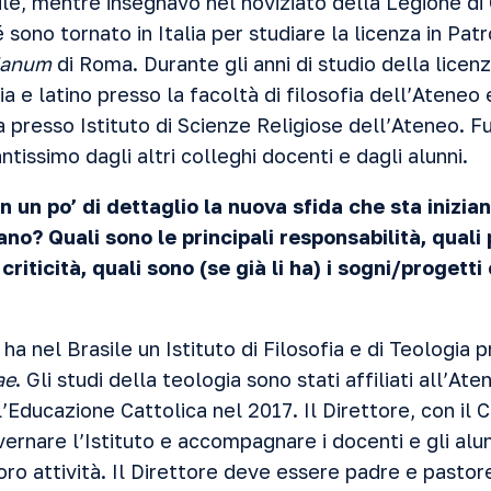
ile, mentre insegnavo nel noviziato della Legione di 
sono tornato in Italia per studiare la licenza in Patr
ianum
di Roma. Durante gli anni di studio della licen
ia e latino presso la facoltà di filosofia dell’Ateneo
ca presso Istituto di Scienze Religiose dell’Ateneo. F
ntissimo dagli altri colleghi docenti e dagli alunni.
 un po’ di dettaglio la nuova sfida che sta inizi
liano? Quali sono le principali responsabilità, qual
riticità, quali sono (se già li ha) i sogni/progetti
ha nel Brasile un Istituto di Filosofia e di Teologia p
ae
. Gli studi della teologia sono stati affiliati all’Ate
Educazione Cattolica nel 2017. Il Direttore, con il C
vernare l’Istituto e accompagnare i docenti e gli alun
ro attività. Il Direttore deve essere padre e pastore