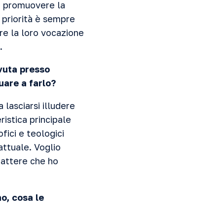
di promuovere la
 priorità è sempre
are la loro vocazione
.
vuta presso
uare a farlo?
 lasciarsi illudere
ristica principale
fici e teologici
attuale. Voglio
arattere che ho
o, cosa le