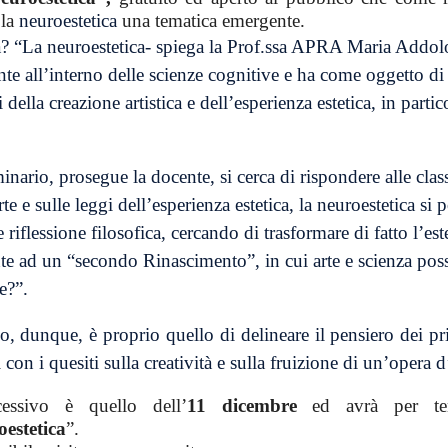
la
neuroestetica
una tematica emergente.
a? “La neuroestetica- spiega la
Prof.ssa APRA Maria Addol
ente all’interno delle scienze cognitive e ha come oggetto di
 della creazione artistica e dell’esperienza estetica, in parti
inario, prosegue la docente, si cerca
di rispondere alle cla
e e sulle leggi dell’esperienza estetica, la neuroestetica si p
e riflessione filosofica, cercando di trasformare di fatto l’es
e ad un “secondo Rinascimento”, in cui arte e scienza pos
e?”.
, dunque, è proprio quello di delineare il pensiero dei pri
con i quesiti sulla creatività e sulla fruizione di un’opera d
essivo è quello dell’
11 dicembre
ed avrà per te
estetica
”.