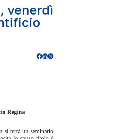
, venerdì
tificio
icio Regina
 si terrà un seminario
cita lo stesso titolo è