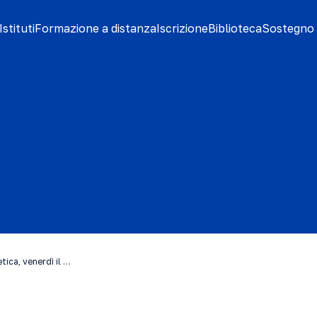
stituti
Formazione a distanza
Iscrizione
Biblioteca
Sostegno 
tica, venerdì il …