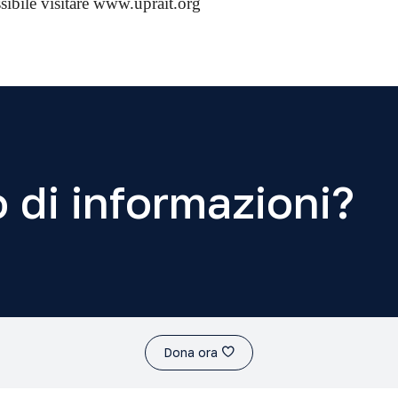
sibile visitare www.uprait.org
 di informazioni?
Dona ora