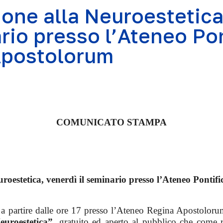
ione alla Neuroestetica
ario presso l’Ateneo Pon
Apostolorum
COMUNICATO STAMPA
roestetica, venerdì il seminario presso l’Ateneo Pontif
 partire dalle ore 17 presso l’Ateneo Regina Apostolorum
euroestetica”,
gratuito ed aperto al pubblico che come re