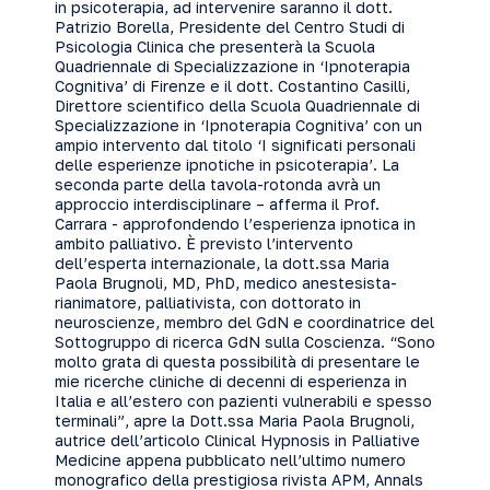
in psicoterapia, ad intervenire saranno il dott.
Patrizio Borella, Presidente del Centro Studi di
Psicologia Clinica che presenterà la Scuola
Quadriennale di Specializzazione in ‘Ipnoterapia
Cognitiva’ di Firenze e il dott. Costantino Casilli,
Direttore scientifico della Scuola Quadriennale di
Specializzazione in ‘Ipnoterapia Cognitiva’ con un
ampio intervento dal titolo ‘I significati personali
delle esperienze ipnotiche in psicoterapia’. La
seconda parte della tavola-rotonda avrà un
approccio interdisciplinare – afferma il Prof.
Carrara - approfondendo l’esperienza ipnotica in
ambito palliativo. È previsto l’intervento
dell’esperta internazionale, la dott.ssa Maria
Paola Brugnoli, MD, PhD, medico anestesista-
rianimatore, palliativista, con dottorato in
neuroscienze, membro del GdN e coordinatrice del
Sottogruppo di ricerca GdN sulla Coscienza. “Sono
molto grata di questa possibilità di presentare le
mie ricerche cliniche di decenni di esperienza in
Italia e all’estero con pazienti vulnerabili e spesso
terminali”, apre la Dott.ssa Maria Paola Brugnoli,
autrice dell’articolo Clinical Hypnosis in Palliative
Medicine appena pubblicato nell’ultimo numero
monografico della prestigiosa rivista APM, Annals