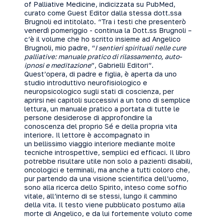
of Palliative Medicine, indicizzata su PubMed,
curato come Guest Editor dalla stessa dott.ssa
Brugnoli ed intitolato. “Tra i testi che presenterò
venerdì pomeriggio - continua la Dott.ss Brugnoli –
c’è il volume che ho scritto insieme ad Angelico
Brugnoli, mio padre, “
I sentieri spirituali nelle cure
palliative: manuale pratico di rilassamento, auto-
ipnosi e meditazione
”, Gabrielli Editori”.
Quest’opera, di padre e figlia, è aperta da uno
studio introduttivo neurofisiologico e
neuropsicologico sugli stati di coscienza, per
aprirsi nei capitoli successivi a un tono di semplice
lettura, un manuale pratico a portata di tutte le
persone desiderose di approfondire la
conoscenza del proprio Sé e della propria vita
interiore. Il lettore è accompagnato in
un bellissimo viaggio interiore mediante molte
tecniche introspettive, semplici ed efficaci. Il libro
potrebbe risultare utile non solo a pazienti disabili,
oncologici e terminali, ma anche a tutti coloro che,
pur partendo da una visione scientifica dell’uomo,
sono alla ricerca dello Spirito, inteso come soffio
vitale, all’interno di se stessi, lungo il cammino
della vita. Il testo viene pubblicato postumo alla
morte di Angelico, e da lui fortemente voluto come