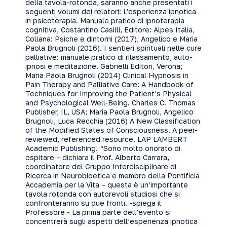
della tavola-rotonda, saranno anche presentati i
seguenti volumi dei relatori: L'esperienza ipnotica
in psicoterapia. Manuale pratico di ipnoterapia
cognitiva, Costantino Casilli, Editore: Alpes Italia,
Collana: Psiche e dintorni (2017); Angelico e Maria
Paola Brugnoli (2016). I sentieri spirituali nelle cure
palliative: manuale pratico di rilassamento, auto-
ipnosi e meditazione. Gabrielli Editori, Verona;
Maria Paola Brugnoli (2014) Clinical Hypnosis in
Pain Therapy and Palliative Care: A Handbook of
Techniques for Improving the Patient’s Physical
and Psychological Well-Being. Charles C. Thomas
Publisher, IL, USA; Maria Paola Brugnoli, Angelico
Brugnoli, Luca Recchia (2016) A New Classification
of the Modified States of Consciousness. A peer-
reviewed, referenced resource. LAP LAMBERT
Academic Publishing. “Sono molto onorato di
ospitare – dichiara il Prof. Alberto Carrara,
coordinatore del Gruppo Interdisciplinare di
Ricerca in Neurobioetica e membro della Pontificia
Accademia per la Vita – questa è un’importante
tavola rotonda con autorevoli studiosi che si
confronteranno su due fronti. -spiega il
Professore - La prima parte dell’evento si
concentrerà sugli aspetti dell’esperienza ipnotica