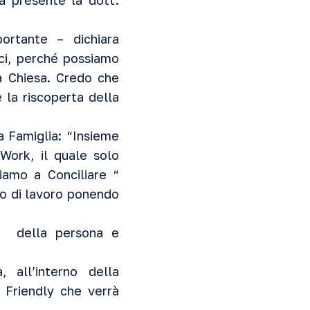
à presente la dott.
ortante – dichiara
rci, perché possiamo
ua Chiesa. Credo che
 la riscoperta della
a Famiglia: “Insieme
Work, il quale solo
iamo a Conciliare “
to di lavoro ponendo
ne della persona e
all’interno della
 Friendly che verrà