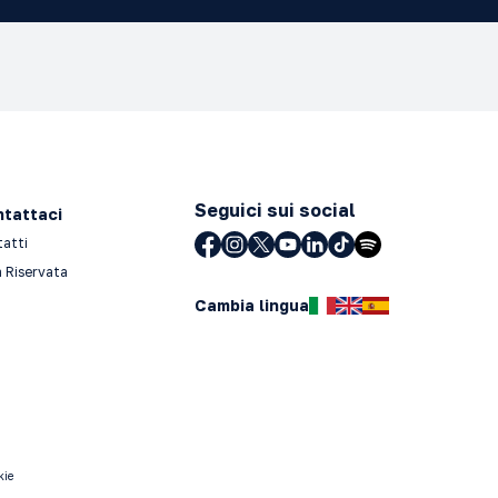
Seguici sui social
tattaci
tatti
 Riservata
Cambia lingua
kie