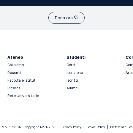
Dona ora
Ateneo
Studenti
Con
Chi siamo
Corsi
Con
Docenti
Iscrizione
Area
Facoltà e Istituti
Iscritti
Ricerca
Alumni
Rete Universitarie
F. 97251990582 - Copyright APRA 2026
Privacy Policy
Cookie Policy
Preferenze Coo