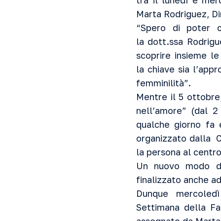
tra il lunedì e me
Marta Rodriguez, Di
“Spero di poter c
la dott.ssa Rodrigu
scoprire insieme le
la chiave sia l’app
femminilità”.
Mentre il 5 ottobre
nell’amore”
(dal 2
qualche giorno fa 
organizzato dalla C
la persona al centro
Un nuovo modo di 
finalizzato anche a
Dunque mercoledì
Settimana della Fa