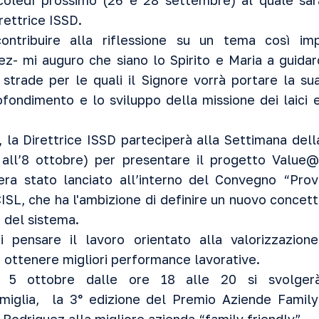
rcoledì prossimo (26 e 28 settembre) al quale sar
rettrice ISSD.
ontribuire alla riflessione su un tema così imp
ez- mi auguro che siano lo Spirito e Maria a guida
 strade per le quali il Signore vorrà portare la s
rofondimento e lo sviluppo della missione dei laici e
, la Direttrice ISSD parteciperà alla
Settimana dell
 all’8 ottobre) per presentare il progetto Value@
era stato lanciato all’interno del Convegno “Prov
ISL, che ha l'ambizione di definire un nuovo concet
 del sistema.
pensare il lavoro orientato alla valorizzazio
d ottenere migliori performance lavorative.
 5 ottobre dalle ore 18 alle 20 si svolgerà, 
miglia, la 3° edizione del Premio Aziende Family