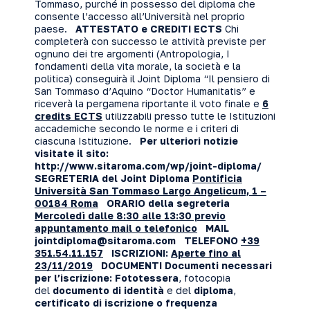
Tommaso, purché in possesso del diploma che
consente l’accesso all’Università nel proprio
paese.
ATTESTATO e CREDITI ECTS
Chi
completerà con successo le attività previste per
ognuno dei tre argomenti (Antropologia, I
fondamenti della vita morale, la società e la
politica) conseguirà il Joint Diploma “Il pensiero di
San Tommaso d’Aquino “Doctor Humanitatis” e
riceverà la pergamena riportante il voto finale e
6
credits ECTS
utilizzabili presso tutte le Istituzioni
accademiche secondo le norme e i criteri di
ciascuna Istituzione.
Per ulteriori notizie
visitate il sito:
http://www.sitaroma.com/wp/joint-diploma/
SEGRETERIA del Joint Diploma
Pontificia
Università San Tommaso Largo Angelicum, 1 –
00184 Roma
ORARIO della segreteria
Mercoledì dalle 8:30 alle 13:30 previo
appuntamento mail o telefonico
MAIL
jointdiploma@sitaroma.com
TELEFONO
+39
351.54.11.157
ISCRIZIONI:
Aperte fino al
23/11/2019
DOCUMENTI
Documenti necessari
per l’iscrizione: Fototessera
, fotocopia
del
documento di identità
e del
diploma
,
certificato di iscrizione o frequenza