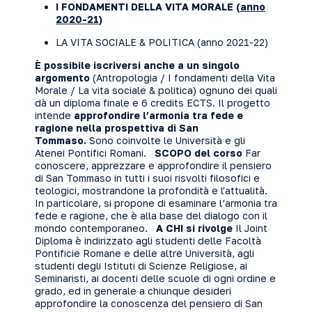
I FONDAMENTI DELLA VITA MORALE
(anno
2020-21)
LA VITA SOCIALE & POLITICA (anno 2021-22)
È possibile iscriversi anche a un singolo
argomento
(Antropologia / I fondamenti della Vita
Morale / La vita sociale & politica) ognuno dei quali
dà un diploma finale e 6 credits ECTS. Il progetto
intende
approfondire l’armonia tra fede e
ragione nella prospettiva di San
Tommaso.
Sono coinvolte le Università e gli
Atenei Pontifici Romani.
SCOPO del corso
Far
conoscere, apprezzare e approfondire il pensiero
di San Tommaso in tutti i suoi risvolti filosofici e
teologici, mostrandone la profondità e l'attualità.
In particolare, si propone di esaminare l’armonia tra
fede e ragione, che è alla base del dialogo con il
mondo contemporaneo.
A CHI si rivolge
Il Joint
Diploma è indirizzato agli studenti delle Facoltà
Pontificie Romane e delle altre Università, agli
studenti degli Istituti di Scienze Religiose, ai
Seminaristi, ai docenti delle scuole di ogni ordine e
grado, ed in generale a chiunque desideri
approfondire la conoscenza del pensiero di San