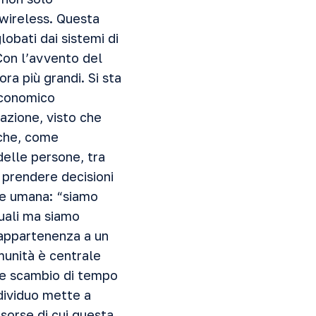
 wireless. Questa
lobati dai sistemi di
“Con l’avvento del
ra più grandi. Si sta
 economico
azione, visto che
 che, come
delle persone, tra
 prendere decisioni
ie umana: “siamo
duali ma siamo
’appartenenza a un
omunità è centrale
me scambio di tempo
dividuo mette a
isorse di cui questa