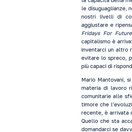
la capacità della me
le disuguaglianze, n
nostri livelli di
aggiustare e ripens
Fridays For Future
capitalismo è arriva
inventarci un altro 
evitare lo spreco, 
più capaci di rispon
Mario Mantovani, si
materia di lavoro r
comunitarie alle s
timore che l’evoluzi
recente, è arrivata 
Quello che sta accad
domandarci se davve