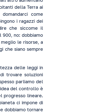
 dall’altro aumentano
itanti della Terra ai
mo domandarci come
ingono i ragazzi dei
ire che siccome il
del 900, no: dobbiamo
 meglio le risorse, a
ggi che siano sempre
tezza delle leggi in
di trovare soluzioni
spesso parliamo del
’idea del controllo è
el progresso lineare.
 pianeta ci impone di
rse dobbiamo tornare