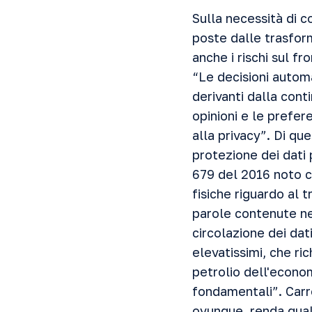
Sulla necessità di c
poste dalle trasfor
anche i rischi sul fro
“Le decisioni automa
derivanti dalla cont
opinioni e le prefere
alla privacy”. Di qu
protezione dei dati
679 del 2016 noto 
fisiche riguardo al t
parole contenute ne
circolazione dei dati
elevatissimi, che ric
petrolio dell'economi
fondamentali”. Car
ovunque, renda qual