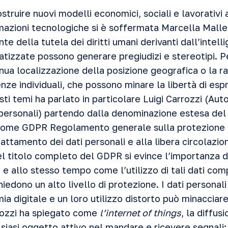
ostruire nuovi modelli economici, sociali e lavorativi 
mazioni tecnologiche si è soffermata Marcella Malle
nte della tutela dei diritti umani derivanti dall’intelli
tizzate possono generare pregiudizi e stereotipi. Pe
inua localizzazione della posizione geografica o la ra
nze individuali, che possono minare la libertà di espre
esti temi ha parlato in particolare Luigi Carrozzi (Aut
 personali) partendo dalla denominazione estesa de
come GDPR Regolamento generale sulla protezione 
rattamento dei dati personali e alla libera circolazion
l titolo completo del GDPR si evince l’importanza de
 e allo stesso tempo come l’utilizzo di tali dati comp
hiedono un alto livello di protezione. I dati personal
a digitale e un loro utilizzo distorto può minacciare la
rozzi ha spiegato come
l’internet of things
, la diffus
siasi oggetto attivo nel mandare e ricevere segnali: