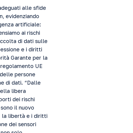
adeguati alle sfide
n, evidenziando
genza artificiale:
nsiamo ai rischi
ccolta di dati sulle
ssione e i diritti
orità Garante per la
l regolamento UE
delle persone
e di dati. “Dalle
lla libera
orti dei rischi
i sono il nuovo
 libertà e i diritti
ione dei sensori
 non solo