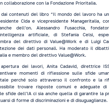
n collaborazione con la Fondazione Prioritalia.
o dai contenuti del libro “Il mondo del lavoro ha un 
esidente Cida e vicepresidente Manageritalia, con
 anche dell’on. Alessandro Fusacchia, fondator
intelligenza artificiale, di Stefania Celsi, esp
mbra del direttivo di Value@Work e di Luigi Carr
tezione dei dati personali. Ha moderato il dibatt
italia e membro del direttivo Value@Work.
apertura dei lavori, Anita Cadavid, direttrice IS
centivare momenti di riflessione sulle sfide uma
itale perché solo attraverso il confronto e la ri
ossibile trovare risposte comuni e adeguate di
e sfide dell’IA ci sia anche quella di garantire la 
uarsi di forme di discriminazioni e di disuguaglianze.