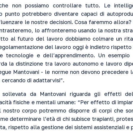
 che non possiamo controllare tutto. Le intellige
o punto potrebbero diventare capaci di autoprod
 influenzare le nostre decisioni. Cosa faremmo allora
ntrasteremo, lo affronteremo usando la nostra strao
tto al futuro del lavoro dobbiamo colmare un rita
regolamentazione del lavoro oggi è indietro rispetto 
lle tecnologie e dell’apprendimento. Un esempio 
rda la distinzione tra lavoro autonomo e lavoro di
segue Mantovani - le norme non devono precedere la
 cercando di adattarvisi”.
 sollevata da Mantovani riguarda gli effetti dell
acità fisiche e mentali umane: “Per effetto di impian
el nostro corpo potremmo disporre di corpi che son
me determinare l’età di chi subisce trapianti, protes
ta, rispetto alla gestione dei sistemi assistenziali e 