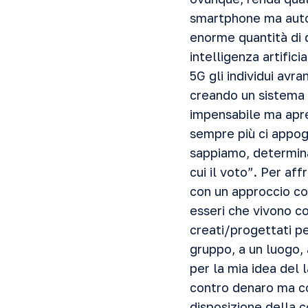
smartphone ma auto, 
enorme quantità di da
intelligenza artific
5G gli individui avr
creando un sistema 
impensabile ma apre 
sempre più ci appog
sappiamo, determina
cui il voto”. Per af
con un approccio co
esseri che vivono co
creati/progettati p
gruppo, a un luogo, 
per la mia idea del
contro denaro ma co
disposizione della c