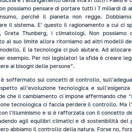
dicina e l’allungamento della vita in tutti i Paesi e
on possiamo pensare di portare tutti i 7 miliardi di ab
 consumo, perché il pianeta non regge. Dobbia
are il sistema. E’ questo il ragionamento a cui ci sp
, Greta Thunberg, i climatologi. Non possiamo d
to al suo limite allora ritorniamo ad altri modelli 
modello. E la tecnologia ci può aiutare. Ad allocare
per esempio. Per noi legislatori la sfida è creare le
dere ai bisogni delle persone”.
 è soffermato sui concetti di controllo, sull’adegua
ispetto all’evoluzione tecnologica e sull’esigenza 
fide che il cambiamento ci impone affermando che “
one tecnologica ci faccia perdere il controllo. Ma l
con l’illuminismo e si è rafforzata con il concetto d
endo agli equilibri climatici e di sostenibilità del
ro abbiamo il controllo della natura. Forse no, fo