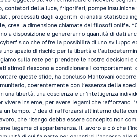
contatori della luce, frigoriferi, pompe insuliniche
ti, processati dagli algoritmi di analisi statistica ing
iale, crea la dimensione chiamata dai filosofi onlife. 
anno a disposizione e genereranno quantità di dati anco
cyberfisico che offre la possibilità di uno sviluppo
uno spazio di rischio per la libertà e l’autodetermin
giamo sulla rete per prendere le nostre decisioni e
ti stimoli riescono a condizionare i comportamenti 
frontare queste sfide, ha concluso Mantovani occorre
munitario, coerentemente con l’essenza della spec
n una libertà, una coscienza e un’intelligenza indivi
er vivere insieme, per avere legami che rafforzano l
a un tempo. L’idea di rafforzarsi all’interno della c
 lavoro, che ritengo debba essere concepito non co
me legame di appartenenza. Il lavoro è ciò che l’in
omunità di cui fa parte per garantirsi l’accesso alle r