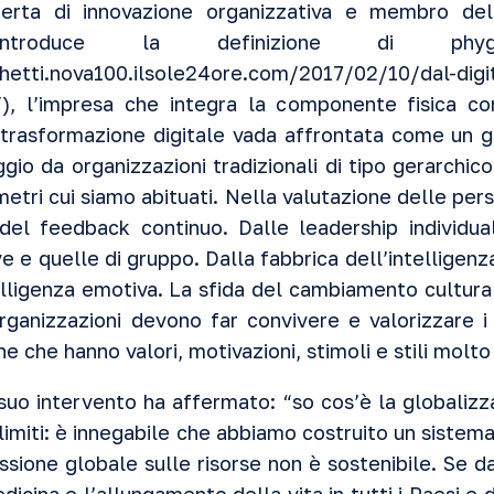
perta di innovazione organizzativa e membro del 
introduce la definizione di phygit
etti.nova100.ilsole24ore.com/2017/02/10/dal-digit
/
), l’impresa che integra la componente fisica con
 trasformazione digitale vada affrontata come un
ggio da organizzazioni tradizionali di tipo gerarchico
etri cui siamo abituati. Nella valutazione delle per
 del feedback continuo. Dalle leadership individu
e e quelle di gruppo. Dalla fabbrica dell’intelligen
telligenza emotiva. La sfida del cambiamento cultura
organizzazioni devono far convivere e valorizzare 
one che hanno valori, motivazioni, stimoli e stili molto
 suo intervento ha affermato: “so cos’è la globalizz
 limiti: è innegabile che abbiamo costruito un siste
essione globale sulle risorse non è sostenibile. Se 