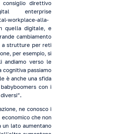
consiglio direttivo
al enterprise
al-workplace-alla-
 quella digitale, e
 grande cambiamento
 a strutture per reti
sone, per esempio, si
ali andiamo verso le
za cognitiva passiamo
le è anche una sfida
i babyboomers con i
 diversi”.
azione, ne conosco i
ma economico che non
da un lato aumentano