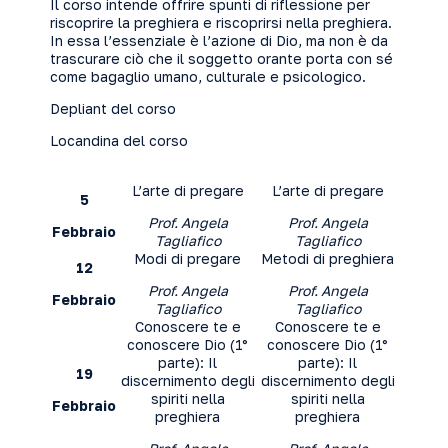
Il corso intende offrire spunti di riflessione per
riscoprire
la preghiera
e riscoprirsi nella preghiera.
In essa l’essenziale è l’azione di Dio, ma non è da
trascurare ciò che il soggetto orante porta con sé
come bagaglio umano,
culturale e psicologico
.
Depliant del corso
Locandina del corso
L’arte di pregare
L’arte di pregare
5
Prof. Angela
Prof. Angela
Febbraio
Tagliafico
Tagliafico
Modi di pregare
Metodi di preghiera
12
Prof. Angela
Prof. Angela
Febbraio
Tagliafico
Tagliafico
Conoscere te e
Conoscere te e
conoscere Dio (1°
conoscere Dio (1°
parte): Il
parte): Il
19
discernimento degli
discernimento degli
spiriti nella
spiriti nella
Febbraio
preghiera
preghiera