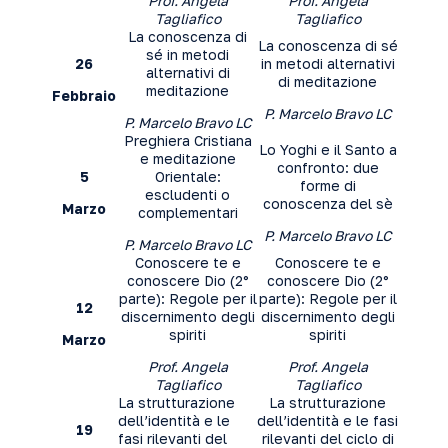
Prof. Angela
Prof. Angela
Tagliafico
Tagliafico
La conoscenza di
La conoscenza di sé
sé in metodi
26
in metodi alternativi
alternativi di
di meditazione
meditazione
Febbraio
P. Marcelo Bravo LC
P. Marcelo Bravo LC
Preghiera Cristiana
Lo Yoghi e il Santo a
e meditazione
confronto: due
5
Orientale:
forme di
escludenti o
conoscenza del sè
Marzo
complementari
P. Marcelo Bravo LC
P. Marcelo Bravo LC
Conoscere te e
Conoscere te e
conoscere Dio (2°
conoscere Dio (2°
parte): Regole per il
parte): Regole per il
12
discernimento degli
discernimento degli
spiriti
spiriti
Marzo
Prof. Angela
Prof. Angela
Tagliafico
Tagliafico
La strutturazione
La strutturazione
dell’identità e le
dell’identità e le fasi
19
fasi rilevanti del
rilevanti del ciclo di