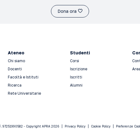
Dona ora
Ateneo
Studenti
Con
Chi siamo
Corsi
Con
Docenti
Iscrizione
Area
Facoltà e Istituti
Iscritti
Ricerca
Alumni
Rete Universitarie
F. 97251990582 - Copyright APRA 2026
Privacy Policy
Cookie Policy
Preferenze Coo