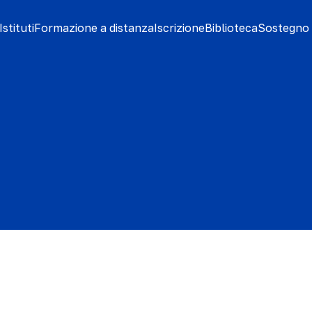
stituti
Formazione a distanza
Iscrizione
Biblioteca
Sostegno 