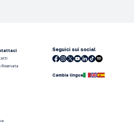
Seguici sui social
tattaci
tatti
 Riservata
Cambia lingua
kie