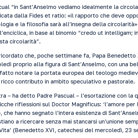
al “in Sant’Anselmo vediamo idealmente la circolari
icata dalla Fides et ratio: «il rapporto che deve o
ologia e la filosofia sarà all’insegna della circolarità»
l’enciclica, in base al binomio “credo ut intelligam; 
ta circolarità”.
ricordato che, poche settimane fa, Papa Benedetto 
edì proprio alla figura di Sant’Anselmo, con una bell
 ha fatto notare la portata europea del teologo medie
 ricco contributo in ambito speculativo e pastorale.
ra – ha detto Padre Pascual – l’esortazione con la q
icche riflessioni sul Doctor Magnificus: ‘l’amore per l
o, che hanno segnato l’intera esistenza di Sant’Anse
stiano a ricercare senza mai stancarsi un’unione sem
 e Vita’ (Benedetto XVI, catechesi del mercoledì, 23