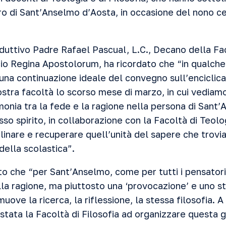
ero di Sant’Anselmo d’Aosta, in occasione del nono c
duttivo Padre Rafael Pascual, L.C., Decano della Fac
cio Regina Apostolorum, ha ricordato che “in qualch
 una continuazione ideale del convegno sull’enciclica 
ostra facoltà lo scorso mese di marzo, in cui vediam
monia tra la fede e la ragione nella persona di Sant
so spirito, in collaborazione con la Facoltà di Teol
iplinare e recuperare quell’unità del sapere che trovi
 della scolastica”.
o che “per Sant’Anselmo, come per tutti i pensatori c
lla ragione, ma piuttosto una ‘provocazione’ e uno s
muove la ricerca, la riflessione, la stessa filosofia. 
a stata la Facoltà di Filosofia ad organizzare questa g