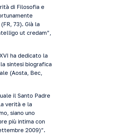
tà di Filosofia e
pportunamente
 (FR, 73). Già la
intelligo ut credam”,
XVI ha dedicato la
a sintesi biografica
vale (Aosta, Bec,
uale il Santo Padre
a verità e la
lmo, siano uno
pre più intima con
 settembre 2009)”.