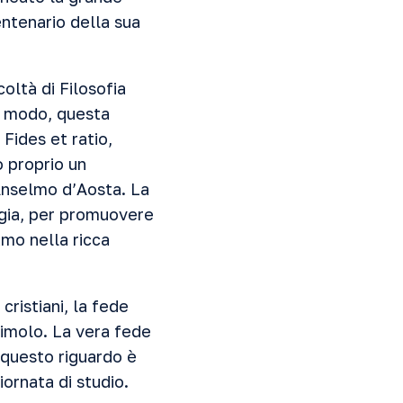
entenario della sua
oltà di Filosofia
e modo, questa
Fides et ratio,
o proprio un
’Anselmo d’Aosta. La
ogia, per promuovere
amo nella ricca
ristiani, la fede
timolo. La vera fede
A questo riguardo è
iornata di studio.