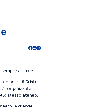
ne
è sempre attuale
Legionari di Cristo
us”, organizzata
ello stesso ateneo.
lineato la grande