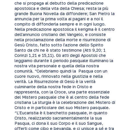
che si propaga al debutto della predicazione
apostolica e della vita della Chiesa; resta la più
grande Buona Novella da diffondere; San Pietro la
annuncia per la prima volta ai pagani e a noi il
compito di diffonderla sempre e in ogni luogo.
Nella predicazione apostolica il kerigma è il centro
dell'annuncio cristiano del Vangelo, e consiste
nella proclamazione della morte e risurrezione di
Gesù Cristo, fatto sotto l'azione dello Spirito
Santo da chi ne è stato testimone (Atti 9,20; 1
Corinzi 1,21 e 15,11). Gli atti degli Apostoli che
leggiamo durante il periodo pasquale illuminano la
nostra vita personale e quella della nostra
comunità. “Celebriamo quindi la Pasqua con un
cuore nuovo, rinnovato nella giustizia e nella
verità. La Risurrezione di Gesù è la verità
culminante della nostra fede in Cristo e
rappresenta, con la Croce, una parte essenziale
del Mistero pasquale che è al centro della fede
cristiana La liturgia è la celebrazione del Mistero di
Cristo e in particolare del suo Mistero pasquale.
“L'Eucaristia è il banchetto pasquale, in quanto
Cristo, realizzando sacramentalmente la sua
Pasqua, ci dona il suo Corpo e il suo Sangue,
offerti come cibo e bevanda, e ci unisce a sé e tra