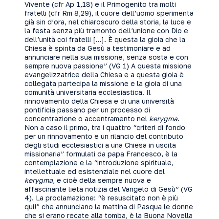
Vivente (cfr Ap 1,18) e il Primogenito tra molti
fratelli (cfr Rm 8,29), il cuore dell’uomo sperimenta
già sin d’ora, nel chiaroscuro della storia, la luce e
la festa senza più tramonto dell’unione con Dio e
dell’unità coi fratelli […]. È questa la gioia che la
Chiesa è spinta da Gesù a testimoniare e ad
annunciare nella sua missione, senza sosta e con
sempre nuova passione” (VG 1) A questa missione
evangelizzatrice della Chiesa e a questa gioia è
collegata partecipa la missione e la gioia di una
comunità universitaria ecclesiastica. Il
rinnovamento della Chiesa e di una università
pontificia passano per un processo di
concentrazione o accentramento nel
kerygma
.
Non a caso il primo, tra i quattro “criteri di fondo
per un rinnovamento e un rilancio del contributo
degli studi ecclesiastici a una Chiesa in uscita
missionaria” formulati da papa Francesco, è la
contemplazione e la “introduzione spirituale,
intellettuale ed esistenziale nel cuore del
kerygma
, e cioè della sempre nuova e
affascinante lieta notizia del Vangelo di Gesù” (VG
4). La proclamazione: “è resuscitato non è più
qui!” che annunciano la mattina di Pasqua le donne
che si erano recate alla tomba, è la Buona Novella