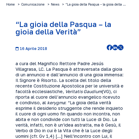
Home
Comunicazione
News
“La gioia della Pasqua – la gioia della …
“La gioia della Pasqua – la
gioia della Verità”
16 Aprile 2018
a cura del Magnifico Rettore Padre Jesús
Villagrasa, LC. La Pasqua è attraversata dalla gioia
di un annuncio e dall’annuncio di una gioia immensa:
Il Signore è Risorto. La scelta del titolo della
recente Costituzione Apostolica per le università e
facoltà ecclesiastiche,
Veritatis Gaudium
(VG), ci
riporta al cuore dell’annuncio evangelico ricevuto
e condiviso, al
kerygma
: “La gioia della verità
esprime il desiderio struggente che rende inquieto
il cuore di ogni uomo fin quando non incontra, non
abita e non condivide con tutti la Luce di Dio. La
verità, infatti, non è un’idea astratta, ma è Gesù, il
Verbo di Dio in cui è la Vita che è la Luce degli
uomini (cfr. Gv 1,4) […] Nell’incontro con Lui, il