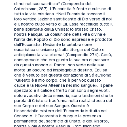
di noi nel suo sacrificio” (Compendio del
Catechismo, 287). L’Eucaristia è fonte e culmine di
tutta la vita cristiana. “Nell'Eucaristia toccano il
loro vertice l'azione santificante di Dio verso di noi
e il nostro culto verso di lui. Essa racchiude tutto il
bene spirituale della Chiesa: lo stesso Cristo,
nostra Pasqua. La comunione della vita divina e
l'unità del Popolo di Dio sono espresse e prodotte
dall'Eucaristia. Mediante la celebrazione
eucaristica ci uniamo già alla liturgia del Cielo e
anticipiamo la vita eterna” (Compendio 274). Gesù,
consapevole che era giunta la sua ora di passare
da questo mondo al Padre, non vede nella sua
morte un oscuro ed inspiegabile destino. Egli sa
che è venuto per questa donazione di Sé all’uomo
“Questo è il mio corpo, che è per voi; questo
calice è la Nuova Alleanza nel mio sangue». Il pane
spezzato e il calice offerto non sono segni vuoti,
solo evocativi della memoria; sono testimoni che la
parola di Cristo si trasforma nella realtà stessa del
suo Corpo e del suo Sangue. Questo è
l’insondabile mistero dell’Eucarestia istituita nel
Cenacolo. L’Eucarestia è dunque la presenza
permanente del sacrificio di Cristo, e del Risorto,
nostra Gioia e nostra Pasqua. Comunichiamo