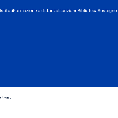
stituti
Formazione a distanza
Iscrizione
Biblioteca
Sostegno 
 il vaso