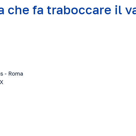
a che fa traboccare il v
ss - Roma
-X