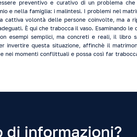
essere preventivo e curativo di un problema che
onio e nella famiglia: i malintesi. I problemi nel ma
a cattiva volontà delle persone coinvolte, ma a ri
adeguati. È qui che trabocca il vaso. Esaminando le 
 con esempi semplici, ma concreti e reali, il libro s
per invertire questa situazione, affinchè il matrimon
 nei momenti conflittuali e possa così far traboccare
 di informazioni?