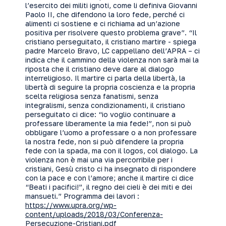
l’esercito dei militi ignoti, come li definiva Giovanni
Paolo II, che difendono la loro fede, perché ci
alimenti ci sostiene e ci richiama ad un’azione
positiva per risolvere questo problema grave”. “Il
cristiano perseguitato, il cristiano martire - spiega
padre Marcelo Bravo, LC cappellano dell’APRA – ci
indica che il cammino della violenza non sarà mai la
riposta che il cristiano deve dare al dialogo
interreligioso. Il martire ci parla della libertà, la
libertà di seguire la propria coscienza e la propria
scelta religiosa senza fanatismi, senza
integralismi, senza condizionamenti, il cristiano
perseguitato ci dice: “io voglio continuare a
professare liberamente la mia fede!”, non si può
obbligare l’uomo a professare o a non professare
la nostra fede, non si può difendere la propria
fede con la spada, ma con il logos, col dialogo. La
violenza non è mai una via percorribile per i
cristiani, Gesù cristo ci ha insegnato di rispondere
con la pace e con l’amore; anche il martire ci dice
“Beati i pacifici!”, il regno dei cieli è dei miti e dei
mansueti.” Programma dei lavori :
https://www.upra.org/wp-
content/uploads/2018/03/Conferenza-
Persecuzione-Cristiani.pdf