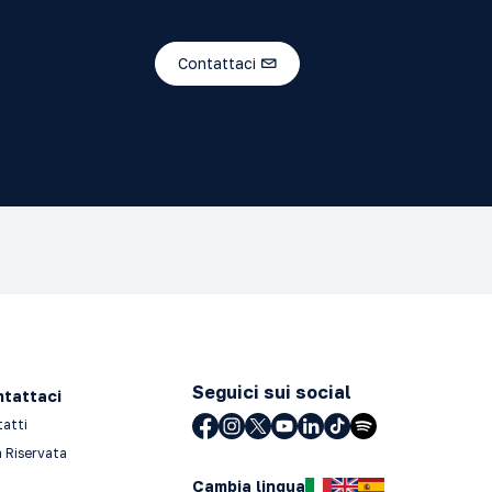
Contattaci
Seguici sui social
tattaci
tatti
 Riservata
Cambia lingua