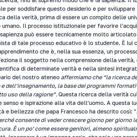
cenza, fino al supremo modo che è la sapienza. Il lu
ale per soddisfare questo desiderio e per sviluppare
ca della verità, prima di essere un compito delle uni
 umano. Il processo istituzionale per favorire l’acqui
sapienza può essere tecnicamente molto articolato 
nista di tale processo educativo è lo studente. È lui
pprendimento che è, nella sua essenza, un processo 
ziona il soggetto nella comprensione della verità, 
entifica di determinate verità e nella sintesi integrat
eario del nostro ateneo
affermiamo che “la ricerca del
 e dell’insegnamento, la base dei programmi formativ
tto uso della ragione”.
Questa ricerca della verità cu
 senso e ispirazione alla vita dell’uomo.
A questa l
tà e bellezza che papa Francesco ha descrito così: "
perché consente di veder crescere giorno per giorno 
 cura. È un po’ come essere genitori, almeno spiritua