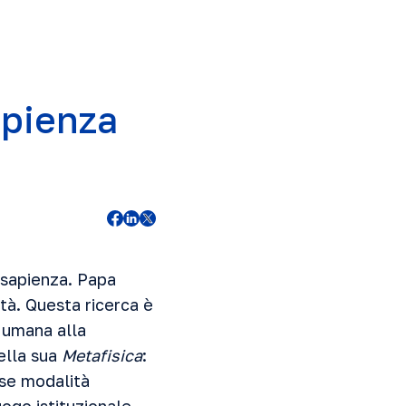
apienza
a sapienza. Papa
tà. Questa ricerca è
e umana alla
ella sua
Metafisica
:
rse modalità