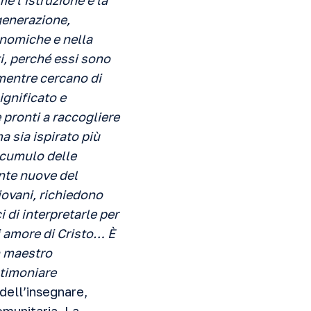
e l’istruzione e la
 generazione,
onomiche e nella
i, perché essi sono
 mentre cercano di
ignificato e
 pronti a raccogliere
a sia ispirato più
accumulo delle
ente nuove del
iovani, richiedono
 di interpretarle per
i amore di Cristo… È
un maestro
stimoniare
dell’insegnare,