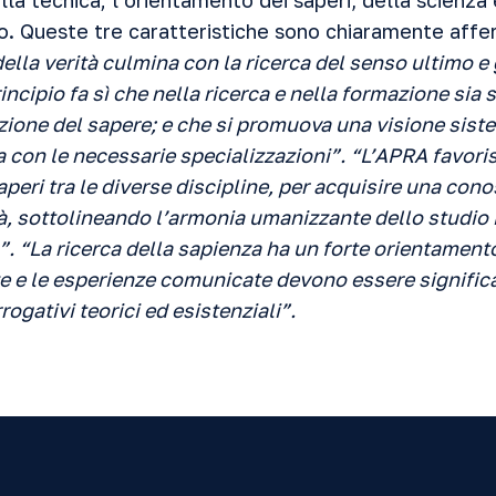
ulla tecnica; l’orientamento dei saperi, della scienza
mo.
Queste tre caratteristiche sono chiaramente affe
della verità culmina con la ricerca del senso ultimo e
rincipio fa sì che nella ricerca e nella formazione sia
zione del sapere; e che si promuova una visione sist
a con le necessarie specializzazioni”. “L’APRA favor
aperi tra le diverse discipline, per acquisire una co
tà, sottolineando l’armonia umanizzante dello studio 
”. “La ricerca della sapienza ha un forte orientamento
 e le esperienze comunicate devono essere significat
rogativi teorici ed esistenziali”.