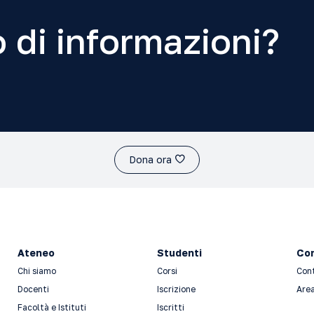
 di informazioni?
Dona ora
Ateneo
Studenti
Con
Chi siamo
Corsi
Con
Docenti
Iscrizione
Area
Facoltà e Istituti
Iscritti