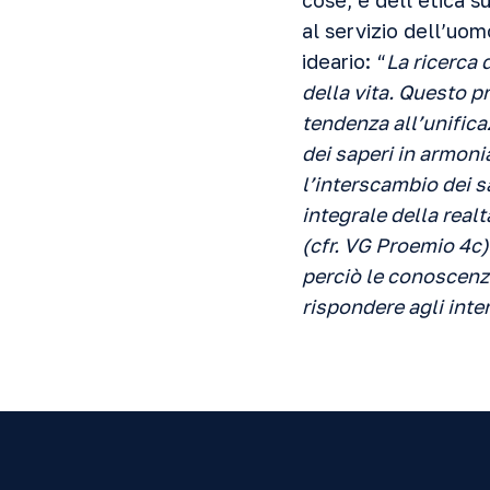
cose, e dell’etica s
al servizio dell’uo
ideario: “
La ricerca 
della vita. Questo p
tendenza all’unifica
dei saperi in armoni
l’interscambio dei s
integrale della real
(cfr. VG Proemio 4c)
perciò le conoscenze
rispondere agli inter