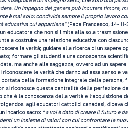
tà. Insegnare è un impegno serio, che solo una perso
ndere. Un impegno del genere può incutere timore, ma
e è mai solo: condivide sempre il proprio lavoro con 
tà educativa cui appartiene"
(Papa Francesco, 14-III-
un educatore che non si limita
alla sola trasmission
nta a costruire una relazione educativa con ciascun
noscere la verità; guidare alla ricerca di un sapere 
ato; formare gli studenti a una conoscenza scientific
data, ma anche alla saggezza, ovvero ad un sapere i
 di riconoscere le verità che danno ad essa senso e va
ortata della formazione integrale della persona, f
non si riconosce questa centralità della perfezione del
o che è la conoscenza della verità e l’acquisizione d
ivolgendosi agli educatori cattolici canadesi, diceva 
n incarico sacro: “
a voi è dato di creare il futuro e d
tudenti un insieme di valori con cui confrontare le nuo