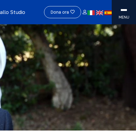
allo Studio
Dona ora
MENU