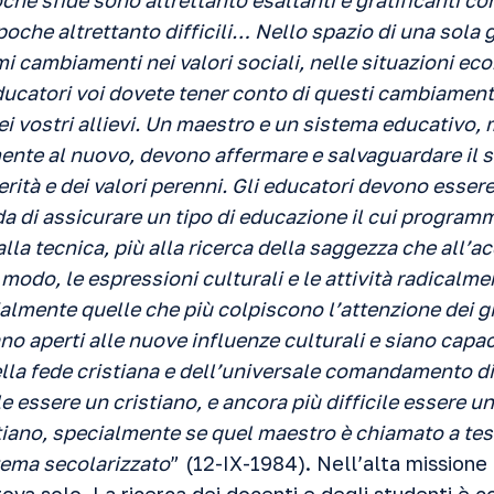
he sfide sono altrettanto esaltanti e gratificanti com
 poche altrettanto difficili… Nello spazio di una sola
 cambiamenti nei valori sociali, nelle situazioni ec
ucatori voi dovete tener conto di questi cambiament
ei vostri allievi. Un maestro e un sistema educativo,
ente al nuovo, devono affermare e salvaguardare il s
erità e dei valori perenni. Gli educatori devono essere
da di assicurare un tipo di educazione il cui programm
 alla tecnica, più alla ricerca della saggezza che all’
 modo, le espressioni culturali e le attività radicalm
almente quelle che più colpiscono l’attenzione dei g
no aperti alle nuove influenze culturali e siano capaci
della fede cristiana e dell’universale comandamento d
le essere un cristiano, e ancora più difficile essere 
iano, specialmente se quel maestro è chiamato a te
stema secolarizzato
” (12-IX-1984).
Nell’alta missione 