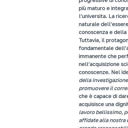
progressive di conos
più maturo e integr
l’universita.
La ricer
naturale dell’essere
conoscenza e della 
Tuttavia, il protago
fondamentale dell’a
immanente che perfe
nell’acquisizione sci
conoscenze.
Nel id
della investigazione
promuovere il corre
che è capace di dare
acquisisce una digni
lavoro bellissimo, 
affidate alla nostra