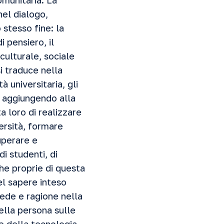
omunitaria. La
nel dialogo,
stesso fine: la
i pensiero, il
culturale, sociale
i traduce nella
 universitaria, gli
, aggiungendo alla
 loro di realizzare
versità, formare
uperare e
di studenti, di
che proprie di questa
el sapere inteso
fede e ragione nella
ella persona sulle