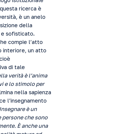
ogo istituzionale
 questa ricerca è
versità, è un anelo
sizione della
e sofisticato.
 che compie l’atto
interiore, un atto
cioè
iva di tale
la verità è l’anima
i e lo stimolo per
lmina nella sapienza
uce l’insegnamento
Insegnare è un
le persone che sono
lmente. È anche una