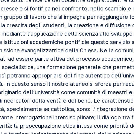
rova solo. La ricerca dei docenti e degli studenti è c
cresce e si fortifica nel confronto, nello scambio e 
 gruppo di lavoro che si impegna per raggiungere lo 
 la crescita degli studenti, la creazione e diffusione d
à mediante l’applicazione della scienza allo sviluppo 
istituzioni accademiche pontificie questo servizio s
missione evangelizzatrice della Chiesa.
Nella comunità
ati ad essere parte attiva del processo accademico
 specialistica, una formazione generale che permetta
Così potranno appropriarsi del fine autentico dell’uni
à.
In questo senso il nostro ateneo si sforza per rec
originario dell’università come comunità di maestri e 
i ricercatori della verità e del bene. Le caratteristi
ità, specialmente se cattolica, sono: l’integrazione d
nte interrogazione interdisciplinare; il dialogo tra 
verità; la preoccupazione etica
intesa come priorità d