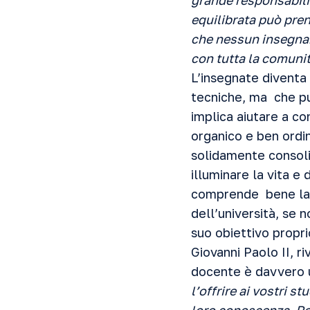
grande responsabili
equilibrata può pre
che nessun insegnant
con tutta la comuni
L’insegnate diventa 
tecniche, ma che pu
implica aiutare a co
organico e ben ordin
solidamente consoli
illuminare la vita e
comprende bene la p
dell’università, se 
suo obiettivo propri
Giovanni Paolo II, r
docente è davvero u
l’offrire ai vostri s