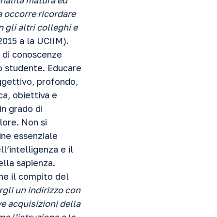
nalità matura ed
 occorre ricordare
gli altri colleghi e
2015 a la UCIIM).
e di conoscenze
o studente. Educare
oggettivo, profondo,
a, obiettiva e
n grado di
lore. Non si
ine essenziale
l’intelligenza e il
ella sapienza.
che il compito del
argli un indirizzo con
ve acquisizioni della