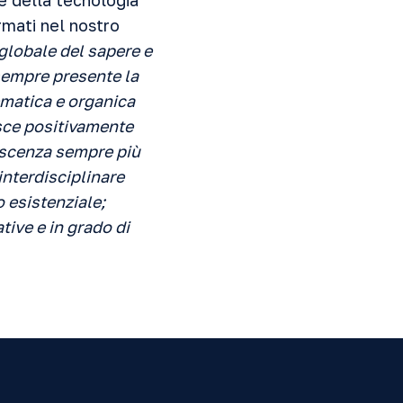
 e della tecnologia
rmati nel nostro
 globale del sapere e
 sempre presente la
ematica e organica
isce positivamente
noscenza sempre più
interdisciplinare
 esistenziale;
ive e in grado di