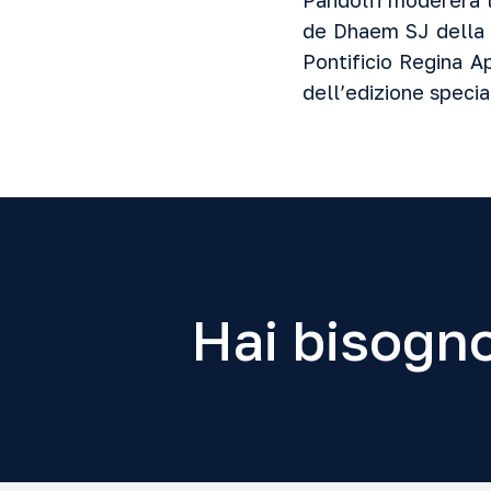
Pandolfi modererà l
de Dhaem SJ della P
Pontificio Regina A
dell’edizione speci
Hai bisogno