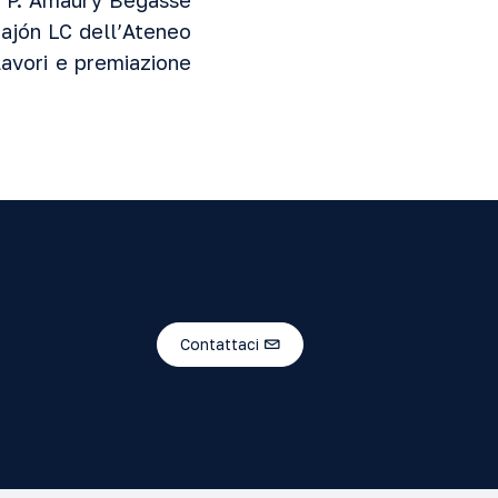
f. P. Amaury Begasse
rajón LC dell’Ateneo
lavori e premiazione
Contattaci