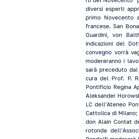
ro del Novecento” pe
diversi esperti app
primo Novecento ad
francese. San Bona
Guardini, von Balt
indicazioni del Do
convegno vorrà vag
modereranno i lavo
sarà preceduto dal 
cura del Prof. P. 
Pontificio Regina A
Aleksander Horowski
LC dell’Ateneo Pont
Cattolica di Milano;
don Alain Contat de
rotonda dell’Assoc