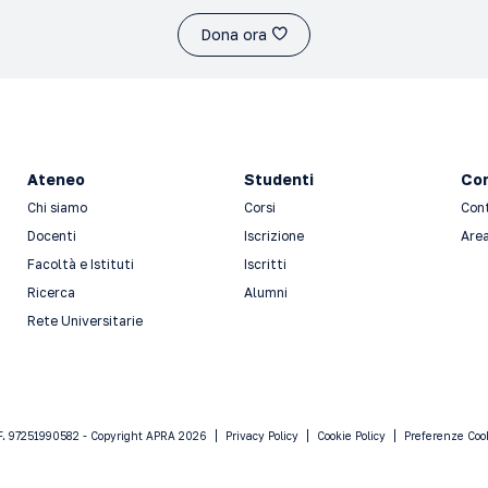
Dona ora
Ateneo
Studenti
Con
Chi siamo
Corsi
Con
Docenti
Iscrizione
Area
Facoltà e Istituti
Iscritti
Ricerca
Alumni
Rete Universitarie
F. 97251990582 - Copyright APRA 2026
Privacy Policy
Cookie Policy
Preferenze Coo