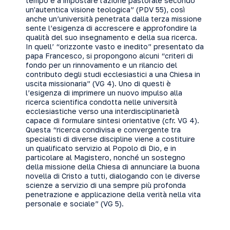
tempo e a impostare l'azione pastorale secondo
un'autentica visione teologica” (PDV 55), così
anche un’università penetrata dalla terza missione
sente l’esigenza di accrescere e approfondire la
qualità del suo insegnamento e della sua ricerca.
In quell’ “orizzonte vasto e inedito” presentato da
papa Francesco, si propongono alcuni “criteri di
fondo per un rinnovamento e un rilancio del
contributo degli studi ecclesiastici a una Chiesa in
uscita missionaria” (VG 4). Uno di questi è
l’esigenza di imprimere un nuovo impulso alla
ricerca scientifica condotta nelle università
ecclesiastiche verso una interdisciplinarietà
capace di formulare sintesi orientative (cfr. VG 4).
Questa “ricerca condivisa e convergente tra
specialisti di diverse discipline viene a costituire
un qualificato servizio al Popolo di Dio, e in
particolare al Magistero, nonché un sostegno
della missione della Chiesa di annunciare la buona
novella di Cristo a tutti, dialogando con le diverse
scienze a servizio di una sempre più profonda
penetrazione e applicazione della verità nella vita
personale e sociale” (VG 5).