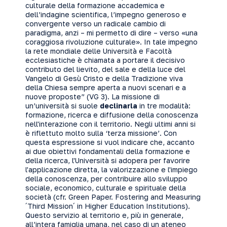
culturale della formazione accademica e
dell’indagine scientifica, l’impegno generoso e
convergente verso un radicale cambio di
paradigma, anzi – mi permetto di dire – verso «una
coraggiosa rivoluzione culturale». In tale impegno
la rete mondiale delle Università e Facoltà
ecclesiastiche è chiamata a portare il decisivo
contributo del lievito, del sale e della luce del
Vangelo di Gesù Cristo e della Tradizione viva
della Chiesa sempre aperta a nuovi scenari e a
nuove proposte” (VG 3). La missione di
un’università si suole
declinarla
in tre modalità:
formazione, ricerca e diffusione della conoscenza
nell'interazione con il territorio. Negli ultimi anni si
è riflettuto molto sulla ‘terza missione’. Con
questa espressione si vuol indicare che, accanto
ai due obiettivi fondamentali della formazione e
della ricerca, l'Università si adopera per favorire
l'applicazione diretta, la valorizzazione e l'impiego
della conoscenza, per contribuire allo sviluppo
sociale, economico, culturale e spirituale della
società (cfr. Green Paper. Fostering and Measuring
´Third Mission´ in Higher Education Institutions).
Questo servizio al territorio e, più in generale,
all’intera famiglia umana, nel caso di un ateneo