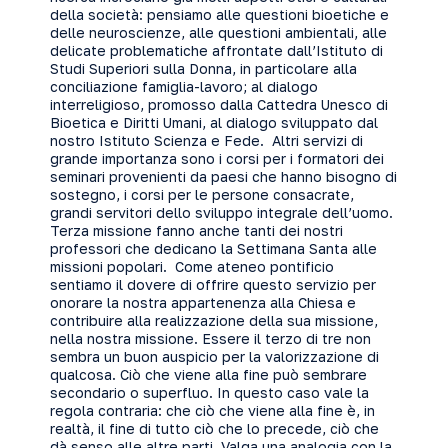
della società: pensiamo alle questioni bioetiche e
delle neuroscienze, alle questioni ambientali, alle
delicate problematiche affrontate dall’Istituto di
Studi Superiori sulla Donna, in particolare alla
conciliazione famiglia-lavoro; al dialogo
interreligioso, promosso dalla Cattedra Unesco di
Bioetica e Diritti Umani, al dialogo sviluppato dal
nostro Istituto Scienza e Fede. Altri servizi di
grande importanza sono i corsi per i formatori dei
seminari provenienti da paesi che hanno bisogno di
sostegno, i corsi per le persone consacrate,
grandi servitori dello sviluppo integrale dell’uomo.
Terza missione fanno anche tanti dei nostri
professori che dedicano la Settimana Santa alle
missioni popolari. Come ateneo pontificio
sentiamo il dovere di offrire questo servizio per
onorare la nostra appartenenza alla Chiesa e
contribuire alla realizzazione della sua missione,
nella nostra missione. Essere il terzo di tre non
sembra un buon auspicio per la valorizzazione di
qualcosa. Ciò che viene alla fine può sembrare
secondario o superfluo. In questo caso vale la
regola contraria: che ciò che viene alla fine è, in
realtà, il fine di tutto ciò che lo precede, ciò che
dà senso alle altre parti. Valga una analogia con la