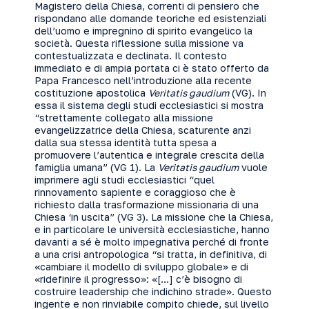
Magistero della Chiesa, correnti di pensiero che
rispondano alle domande teoriche ed esistenziali
dell’uomo e impregnino di spirito evangelico la
società. Questa riflessione sulla missione va
contestualizzata e declinata. Il contesto
immediato e di ampia portata ci è stato offerto da
Papa Francesco nell’introduzione alla recente
costituzione apostolica
Veritatis gaudium
(VG). In
essa il sistema degli studi ecclesiastici si mostra
“strettamente collegato alla missione
evangelizzatrice della Chiesa, scaturente anzi
dalla sua stessa identità tutta spesa a
promuovere l’autentica e integrale crescita della
famiglia umana” (VG 1). La
Veritatis gaudium
vuole
imprimere agli studi ecclesiastici “quel
rinnovamento sapiente e coraggioso che è
richiesto dalla trasformazione missionaria di una
Chiesa ‘in uscita” (VG 3). La missione che la Chiesa,
e in particolare le università ecclesiastiche, hanno
davanti a sé è molto impegnativa perché di fronte
a una crisi antropologica “si tratta, in definitiva, di
«cambiare il modello di sviluppo globale» e di
«ridefinire il progresso»: «[…] c’è bisogno di
costruire leadership che indichino strade». Questo
ingente e non rinviabile compito chiede, sul livello