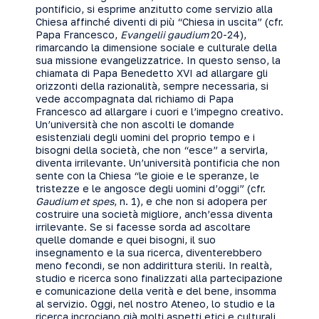
pontificio, si esprime anzitutto come servizio alla
Chiesa affinché diventi di più “Chiesa in uscita” (cfr.
Papa Francesco,
Evangelii gaudium
20-24),
rimarcando la dimensione sociale e culturale della
sua missione evangelizzatrice. In questo senso, la
chiamata di Papa Benedetto XVI ad allargare gli
orizzonti della razionalità, sempre necessaria, si
vede accompagnata dal richiamo di Papa
Francesco ad allargare i cuori e l’impegno creativo.
Un’università che non ascolti le domande
esistenziali degli uomini del proprio tempo e i
bisogni della società, che non “esce” a servirla,
diventa irrilevante. Un’università pontificia che non
sente con la Chiesa “le gioie e le speranze, le
tristezze e le angosce degli uomini d’oggi” (cfr.
Gaudium et spes
, n. 1), e che non si adopera per
costruire una società migliore, anch’essa diventa
irrilevante. Se si facesse sorda ad ascoltare
quelle domande e quei bisogni, il suo
insegnamento e la sua ricerca, diventerebbero
meno fecondi, se non addirittura sterili. In realtà,
studio e ricerca sono finalizzati alla partecipazione
e comunicazione della verità e del bene, insomma
al servizio. Oggi, nel nostro Ateneo, lo studio e la
ricerca incrociano già molti aspetti etici e culturali