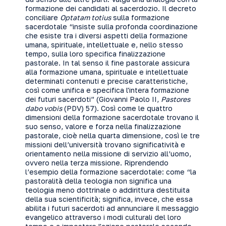
formazione dei candidati al sacerdozio. Il decreto
conciliare
Optatam totius
sulla formazione
sacerdotale “insiste sulla profonda coordinazione
che esiste tra i diversi aspetti della formazione
umana, spirituale, intellettuale e, nello stesso
tempo, sulla loro specifica finalizzazione
pastorale. In tal senso il fine pastorale assicura
alla formazione umana, spirituale e intellettuale
determinati contenuti e precise caratteristiche,
così come unifica e specifica l'intera formazione
dei futuri sacerdoti” (Giovanni Paolo II,
Pastores
dabo vobis
(PDV) 57). Così come le quattro
dimensioni della formazione sacerdotale trovano il
suo senso, valore e forza nella finalizzazione
pastorale, cioè nella quarta dimensione, così le tre
missioni dell’università trovano significatività e
orientamento nella missione di servizio all’uomo,
ovvero nella terza missione. Riprendendo
l’esempio della formazione sacerdotale: come “la
pastoralità della teologia non significa una
teologia meno dottrinale o addirittura destituita
della sua scientificità; significa, invece, che essa
abilita i futuri sacerdoti ad annunciare il messaggio
evangelico attraverso i modi culturali del loro