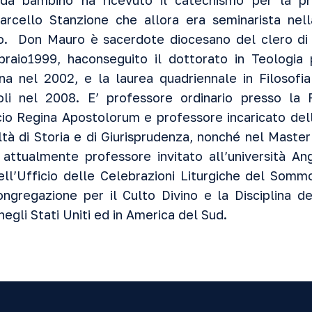
 da bambino ha ricevuto il catechismo per la p
arcello Stanzione che allora era seminarista nell
o. Don Mauro è sacerdote diocesano del clero di
raio1999, haconseguito il dottorato in Teologia p
na nel 2002, e la laurea quadriennale in Filosofia
oli nel 2008. E’ professore ordinario presso la 
cio Regina Apostolorum e professore incaricato del
tà di Storia e di Giurisprudenza, nonché nel Master i
è attualmente professore invitato all’università 
ell’Ufficio delle Celebrazioni Liturgiche del Som
ngregazione per il Culto Divino e la Disciplina d
gli Stati Uniti ed in America del Sud.