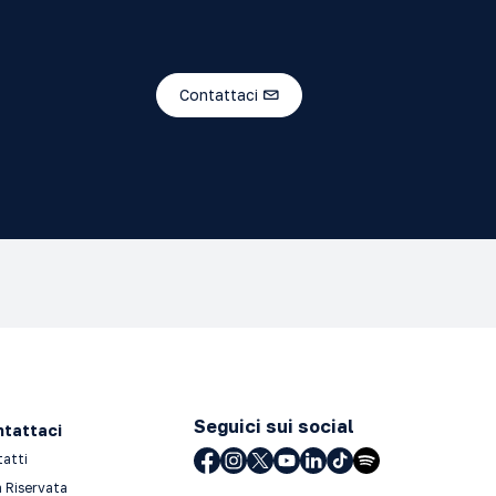
Contattaci
Seguici sui social
tattaci
tatti
 Riservata