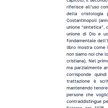
capitolo, il secondo
riferisce all’uso c
della cristologia
Costantinopoli (ann
unione “sintetica”, o
unione di Dio e uo
fondamentale dell’I
libro mostra come l
non siamo noi che l
cristiana). Nel pri
ma parzialmente anc
corrisponde quindi
trattazione è scri
mantenendo tenore te
persone che voglio
contraddistingue pe