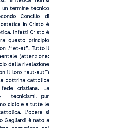
ì: “sintetica” non si
è un termine tecnico
econdo Concilio di
ostatica in Cristo è
tica. Infatti Cristo è
ra questo principio
 l’”et-et”. Tutto il
mentale (attenzione:
io della rivelazione
n il loro “aut-aut”)
a dottrina cattolica
 fede cristiana. La
o i tecnicismi, pur
mo ciclo e a tutte le
ttolica. L’opera si
o Gagliardi è nato a