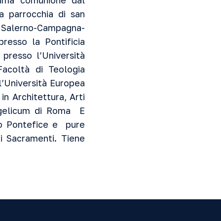
rima comunione dal
a parrocchia di san
 Salerno-Campagna-
resso la Pontificia
 presso l’Università
Facoltà di Teologia
l’Università Europea
n Architettura, Arti
Angelicum di Roma E
mo Pontefice e pure
ei Sacramenti. Tiene