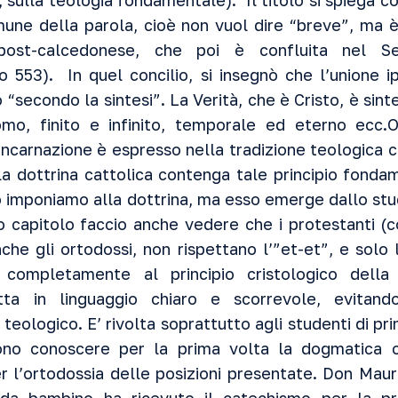
, sulla teologia fondamentale). Il titolo si spiega cos
omune della parola, cioè non vuol dire “breve”, ma 
 post-calcedonese, che poi è confluita nel S
o 553). In quel concilio, si insegnò che l’unione ip
 “secondo la sintesi”. La Verità, che è Cristo, è sinte
mo, finito e infinito, temporale ed eterno ecc.O
ncarnazione è espresso nella tradizione teologica con
a dottrina cattolica contenga tale principio fonda
o imponiamo alla dottrina, ma esso emerge dallo stud
mo capitolo faccio anche vedere che i protestanti (co
he gli ortodossi, non rispettano l’”et-et”, e solo l
 completamente al principio cristologico della
tta in linguaggio chiaro e scorrevole, evitand
ologico. E’ rivolta soprattutto agli studenti di pri
no conoscere per la prima volta la dogmatica ca
r l’ortodossia delle posizioni presentate. Don Maur