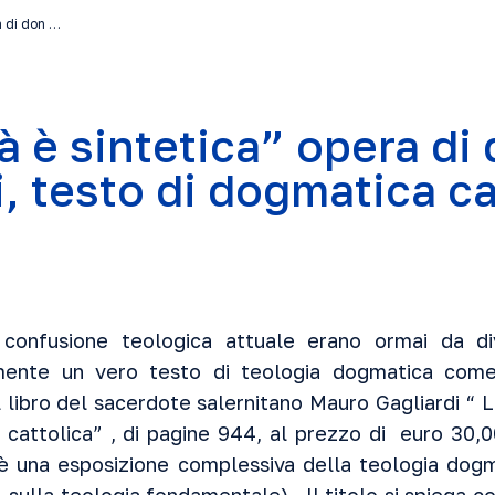
a di don …
à è sintetica” opera di
i, testo di dogmatica ca
confusione teologica attuale erano ormai da d
mente un vero testo di teologia dogmatica come 
l libro del sacerdote salernitano Mauro Gagliardi “ L
cattolica” , di pagine 944, al prezzo di euro 30,00
 è una esposizione complessiva della teologia dog