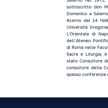
Salerno nel 1975,
sottoscritto don M
Domenico a Salern
Acerno dal 14 febb
Università Gregoria
L’Orientale di Nap
dell’Ateneo Pontifi
di Roma nelle Facol
Sacre e Liturgia, 
stato Consultore d
consultore della Co
spesso conferenze ne