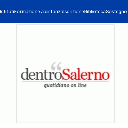
stituti
Formazione a distanza
Iscrizione
Biblioteca
Sostegno 