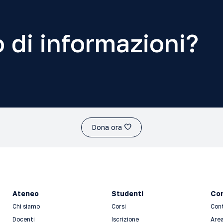
 di informazioni?
Dona ora
Ateneo
Studenti
Con
Chi siamo
Corsi
Con
Docenti
Iscrizione
Area