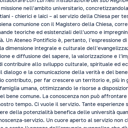
 collaborare con Lui nell’instaurazione del suo Regno
»
 missione nell’ambito universitario, concretizzandol
tiani - chierici e laici – al servizio della Chiesa per t
n piena comunione con il Magistero della Chiesa, corre
ande teoriche ed esistenziali dell’uomo e impregnino
à. Un Ateneo Pontificio è, pertanto, l’espressione di
la dimensione integrale e culturale dell’evangelizzaz
ione e diffusione del sapere, la valorizzazione e l’i
i contribuire allo sviluppo culturale, spirituale ed 
il dialogo e la comunicazione della verità e del bene,
io contributo, per far crescere un territorio e, più in
 famiglia umana, ottimizzando le risorse a disposizi
del bene comune. La conoscenza non può affrontare 
stro tempo. Ci vuole il servizio. Tante esperienze s
e della potenzialità benefica delle università quand
oscenza-servizio. Un cuore aperto al servizio non ch