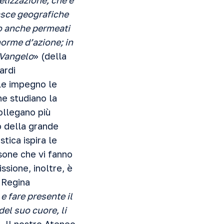
elizzazione, che è
fasce geografiche
o anche permeati
 norme d’azione; in
 Vangelo
» (della
ardi
ale impegno le
he studiano la
collegano più
o della grande
tica ispira le
rsone che vi fanno
ssione, inoltre, è
o Regina
 e fare presente il
del suo cuore, li