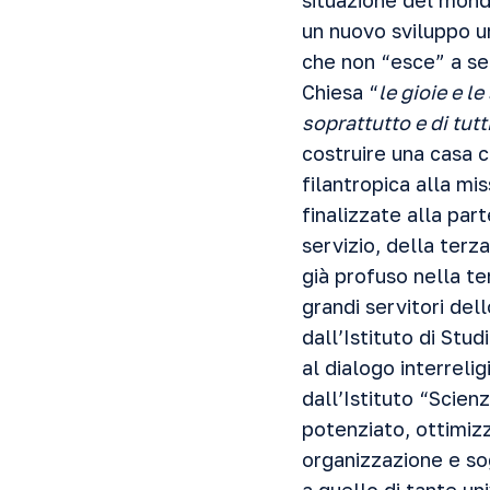
situazione del mond
un nuovo sviluppo um
che non “esce” a ser
Chiesa “
le gioie e l
soprattutto e di tut
costruire una casa c
filantropica alla mi
finalizzate alla pa
servizio, della ter
già profuso nella te
grandi servitori del
dall’Istituto di Stud
al dialogo interreli
dall’Istituto “Scie
potenziato, ottimizz
organizzazione e sog