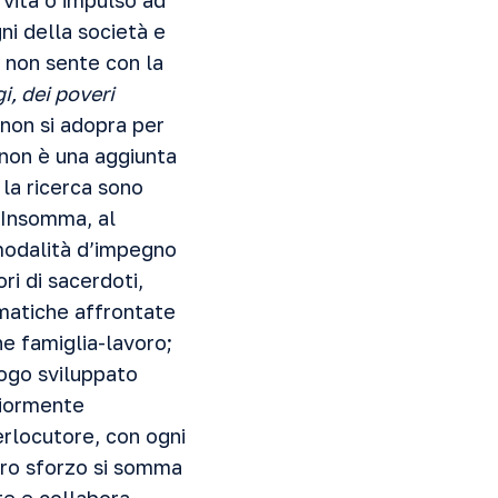
 vita o impulso ad
ni della società e
e non sente con la
i, dei poveri
 non si adopra per
o non è una aggiunta
 la ricerca sono
. Insomma, al
 modalità d’impegno
ri di sacerdoti,
ematiche affrontate
one famiglia-lavoro;
logo sviluppato
riormente
erlocutore, con ogni
stro sforzo si somma