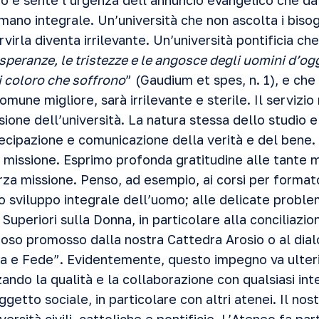
o e sente l’urgenza dell’annuncio evangelico che dà
ano integrale. Un’università che non ascolta i bisog
virla diventa irrilevante. Un’università pontificia ch
e speranze, le tristezze e le angosce degli uomini d’ogg
ti coloro che soffrono
” (Gaudium et spes, n. 1), e che
omune migliore, sarà irrilevante e sterile. Il servizi
ssione dell’università. La natura stessa dello studio e
rtecipazione e comunicazione della verità e del bene
za missione. Esprimo profonda gratitudine alle tante
rza missione. Penso, ad esempio, ai corsi per formato
lo sviluppo integrale dell’uomo; alle delicate probl
i Superiori sulla Donna, in particolare alla conciliazi
gioso promosso dalla nostra Cattedra Arosio o al dia
nza e Fede”. Evidentemente, questo impegno va ulte
ando la qualità e la collaborazione con qualsiasi int
getto sociale, in particolare con altri atenei. Il no