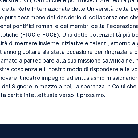
versità civili, cattoliche e pontificie. L’Ateneo fa pa
della Rete Internazionale delle Università della Leg
o pure testimone del desiderio di collaborazione che
tenei pontifici romani e dei membri della Federazion
toliche (FIUC e FUCE). Una delle potenzialità più bel
ità di mettere insieme iniziative e talenti, attorno a 
anno giubilare sia stata occasione per ringraziare p
iamato a partecipare alla sua missione salvifica nel 
stra coscienza e il nostro modo di rispondere alla v
innovare il nostro impegno ed entusiasmo missionario;
del Signore in mezzo a noi, la speranza in Colui che
fa carità intellettuale verso il prossimo.