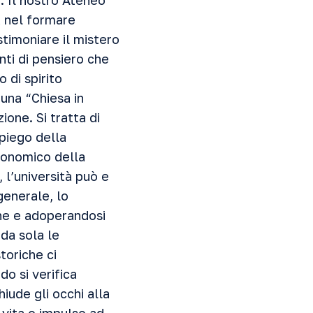
. Il nostro Ateneo
a nel formare
estimoniare il mistero
nti di pensiero che
 di spirito
 una “Chiesa in
ione. Si tratta di
mpiego della
economico della
 l’università può e
 generale, lo
one e adoperandosi
da sola le
toriche ci
o si verifica
iude gli occhi alla