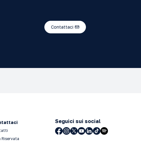
Contattaci
Seguici sui social
tattaci
tatti
 Riservata