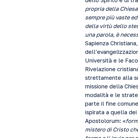
dello Spirito e di t
propria della Chiesa
sempre più vaste ed
della virtù dello ste
una parola, è necess
Sapienza Christiana,
dell’evangelizzazio
Università e le Faco
Rivelazione cristian
strettamente alla su
missione della Chies
modalità e le strate
parte il fine comune
ispirata a quella de
Apostolorum: «
form
mistero di Cristo che