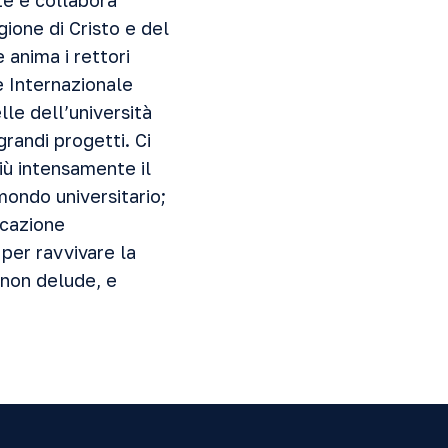
rte e collabora
ione di Cristo e del
 anima i rettori
e Internazionale
le dell’università
grandi progetti. Ci
iù intensamente il
mondo universitario;
ocazione
 per ravvivare la
 non delude, e