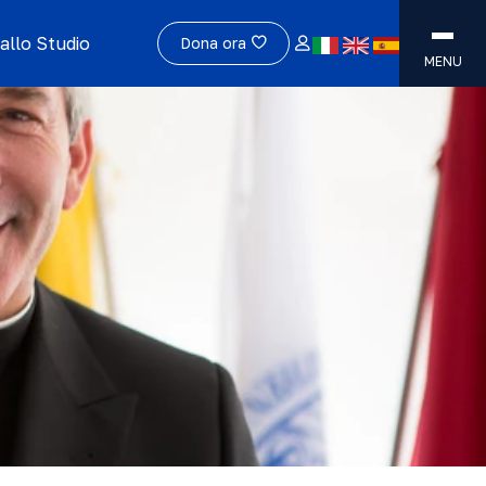
allo Studio
Dona ora
MENU