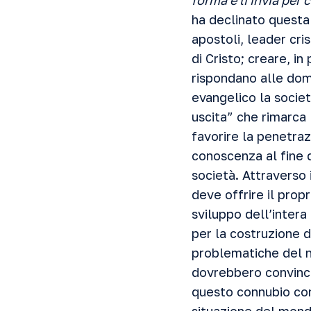
forma e li invia per
ha declinato questa
apostoli, leader cris
di Cristo; creare, i
rispondano alle dom
evangelico la societ
uscita” che rimarca 
favorire la penetraz
conoscenza al fine d
società. Attraverso 
deve offrire il propr
sviluppo dell’intera
per la costruzione 
problematiche del no
dovrebbero convincer
questo connubio con