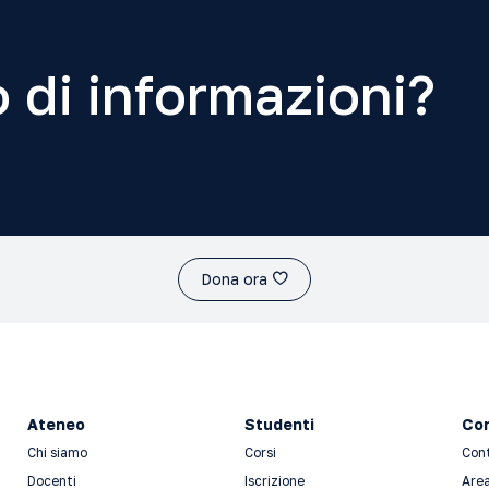
 di informazioni?
Dona ora
Ateneo
Studenti
Con
Chi siamo
Corsi
Con
Docenti
Iscrizione
Area