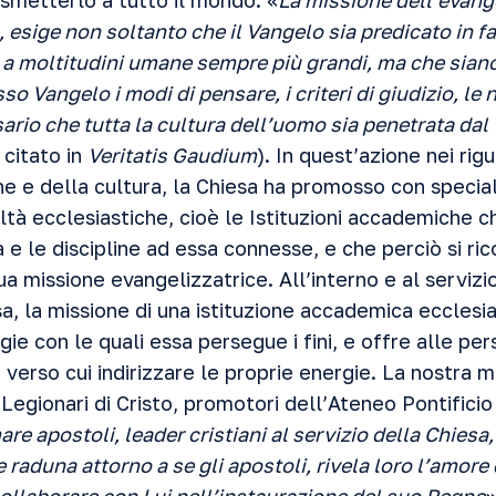
rasmetterlo a tutto il mondo. «
La missione dell’evang
, esige non soltanto che il Vangelo sia predicato in 
 a moltitudini umane sempre più grandi, ma che sian
sso Vangelo i modi di pensare, i criteri di giudizio, le
ario che tutta la cultura dell’uomo sia penetrata dal
 citato in
Veritatis Gaudium
). In quest’azione nei rigu
ne e della cultura, la Chiesa ha promosso con speci
ltà ecclesiastiche, cioè le Istituzioni accademiche c
a e le discipline ad essa connesse, e che perciò si ri
a missione evangelizzatrice. All’interno e al servizi
a, la missione di una istituzione accademica ecclesias
gie con le quali essa persegue i fini, e offre alle pe
 verso cui indirizzare le proprie energie. La nostra mi
i Legionari di Cristo, promotori dell’Ateneo Pontifici
are apostoli, leader cristiani al servizio della Chiesa,
 raduna attorno a se gli apostoli, rivela loro l’amore 