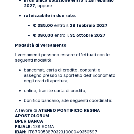
in un’unica soluzione entro il 28 febbraio
2027
, oppure
rateizzabile in due rate
:
€ 385,00
entro il
28 febbraio 2027
€ 380,00
entro il
31 ottobre 2027
Modalità di versamento
I versamenti possono essere effettuati con le
seguenti modalità:
bancomat, carta di credito, contanti e
assegno presso lo sportello dell’Economato
negli orari di apertura;
online, tramite carta di credito;
bonifico bancario, alle seguenti coordinate:
A favore di
ATENEO PONTIFICIO REGINA
APOSTOLORUM
BPER BANCA
FILIALE:
138 ROMA
IBAN:
IT87R0538703231000049350597