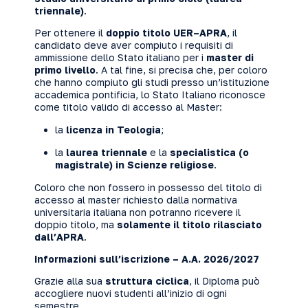
triennale)
.
Per ottenere il
doppio titolo UER–APRA
, il
candidato deve aver compiuto i requisiti di
ammissione dello Stato italiano per i
master di
primo livello
. A tal fine, si precisa che, per coloro
che hanno compiuto gli studi presso un’istituzione
accademica pontificia, lo Stato Italiano riconosce
come titolo valido di accesso al Master:
la
licenza in Teologia
;
la
laurea triennale
e la
specialistica (o
magistrale) in Scienze religiose
.
Coloro che non fossero in possesso del titolo di
accesso al master richiesto dalla normativa
universitaria italiana non potranno ricevere il
doppio titolo, ma
solamente il titolo rilasciato
dall’APRA
.
Informazioni sull’iscrizione – A.A. 2026/2027
Grazie alla sua
struttura ciclica
, il Diploma può
accogliere nuovi studenti all’inizio di ogni
semestre.