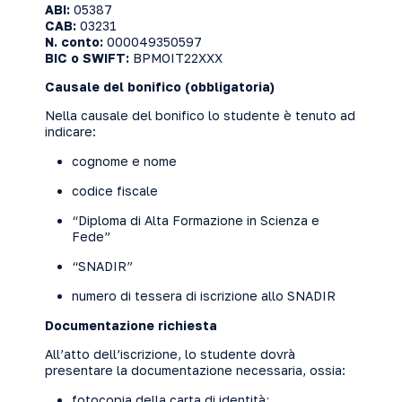
ABI:
05387
CAB:
03231
N. conto:
000049350597
BIC o SWIFT:
BPMOIT22XXX
Causale del bonifico (obbligatoria)
Nella causale del bonifico lo studente è tenuto ad
indicare:
cognome e nome
codice fiscale
“Diploma di Alta Formazione in Scienza e
Fede”
“SNADIR”
numero di tessera di iscrizione allo SNADIR
Documentazione richiesta
All’atto dell’iscrizione, lo studente dovrà
presentare la documentazione necessaria, ossia:
fotocopia della carta di identità;