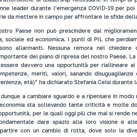
onne leader durante l’emergenza COVID-19 per poi s
rie da mettere in campo per affrontare le sfide dell
nostro Paese non può prescindere dal miglioramen
a, sociale ed economica. I punti di PIL che perdiam
 sono allarmanti. Nessuna remora nel chiedere c
importante del piano di ripresa del nostro Paese. L
 essere davvero una opportunità per riallineare ai
mpetenze, meriti, valori, sanando disuguaglianze 
enienza, età)” ha dichiarato Stefania Celsi durante 
ge dunque a cambiare sguardo e a ripensare in modo 
L’economia sta sollevando tante criticità e molte 
pportunità, per le quali oggi più che mai si rende n
ondamentale dare spazio alla loro visione e all
ripartire con un cambio di rotta, dove solo la div