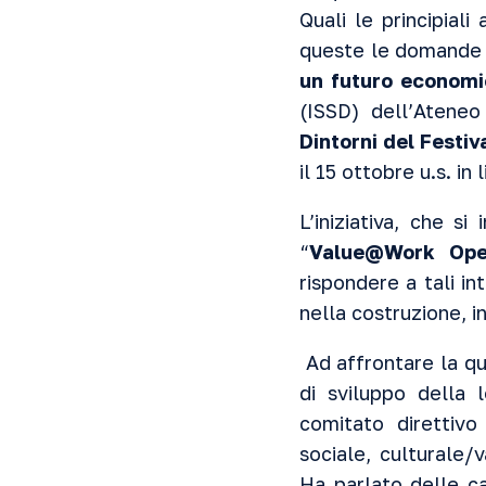
Quali le principial
queste le domande 
un futuro economi
(ISSD) dell’Ateneo
Dintorni del Festiv
il 15 ottobre u.s. in
L’iniziativa, che s
“
Value@Work Ope
rispondere a tali i
nella costruzione, i
Ad affrontare la q
di sviluppo della 
comitato direttiv
sociale, culturale/
Ha parlato delle ca