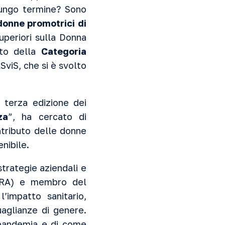
 lungo termine? Sono
donne promotrici di
uperiori sulla Donna
ito della
Categoria
viS, che si è svolto
a terza edizione dei
za
”, ha cercato di
ntributo delle donne
enibile.
strategie aziendali e
(APRA) e membro del
’impatto sanitario,
uaglianze di genere.
i pandemia e di come