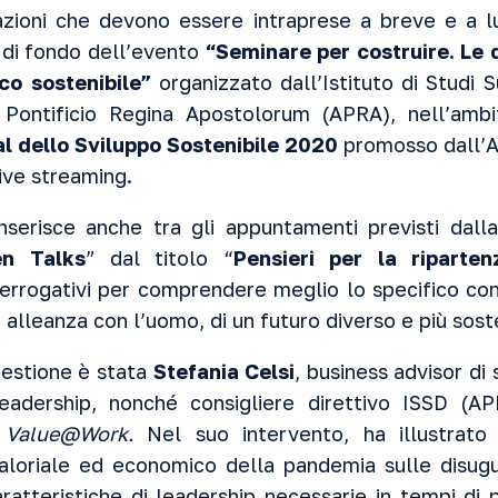
i azioni che devono essere intraprese a breve e a
di fondo dell’evento
“Seminare per costruire. Le 
co sostenibile”
organizzato dall’Istituto di Studi S
 Pontificio Regina Apostolorum (APRA), nell’amb
al dello Sviluppo Sostenibile
2020
promosso dall’AS
 live streaming.
i inserisce anche tra gli appuntamenti previsti dall
n Talks
” dal titolo “
Pensieri per la riparten
nterrogativi per comprendere meglio lo specifico co
n alleanza con l’uomo, di un futuro diverso e più sost
uestione è stata
Stefania Celsi
, business advisor di 
leadership, nonché consigliere direttivo ISSD 
o
Value@Work.
Nel suo intervento, ha illustrato l
valoriale ed economico della pandemia sulle disug
ratteristiche di leadership necessarie in tempi d