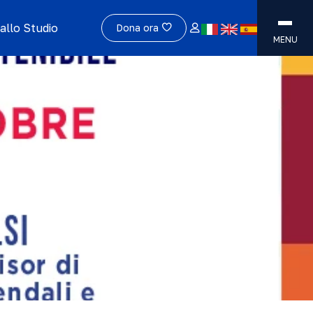
allo Studio
Dona ora
MENU