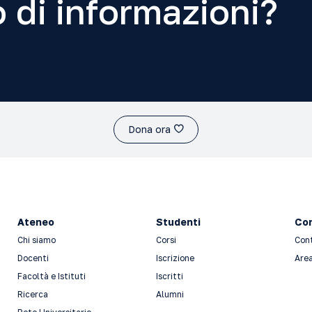
 di informazioni?
Dona ora
Ateneo
Studenti
Con
Chi siamo
Corsi
Con
Docenti
Iscrizione
Area
Facoltà e Istituti
Iscritti
Ricerca
Alumni