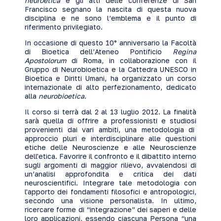
neuroetica
e gli atti delle conferenze di San
Francisco segnano la nascita di questa nuova
disciplina e ne sono l’emblema e il punto di
riferimento privilegiato.
In occasione di questo 10° anniversario la Facoltà
di Bioetica dell’Ateneo Pontificio
Regina
Apostolorum
di Roma, in collaborazione con il
Gruppo di Neurobioetica e la Cattedra UNESCO in
Bioetica e Diritti Umani, ha organizzato un corso
internazionale di alto perfezionamento, dedicato
alla
neurobioetica
.
Il corso si terrà dal 2 al 13 luglio 2012. La finalità
sarà quella di offrire a professionisti e studiosi
provenienti dai vari ambiti, una metodologia di
approccio pluri e interdisciplinare alle questioni
etiche delle Neuroscienze e alle Neuroscienze
dell'etica. Favorire il confronto e il dibattito interno
sugli argomenti di maggior rilievo, avvalendosi di
un’analisi approfondita e critica dei dati
neuroscientifici. Integrare tale metodologia con
l'apporto dei fondamenti filosofici e antropologici,
secondo una visione personalista. In ultimo,
ricercare forme di “integrazione” dei saperi e delle
loro applicazioni, essendo ciascuna Persona “una