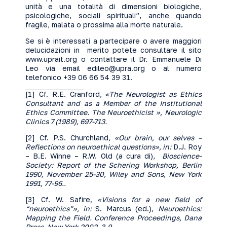
unità e una totalità di dimensioni biologiche,
psicologiche, sociali spirituali”, anche quando
fragile, malata o prossima alla morte naturale.
Se si è interessati a partecipare o avere maggiori
delucidazioni in merito potete consultare il sito
www.uprait.org
o contattare il Dr. Emmanuele Di
Leo via email
edileo@upra.org
o al numero
telefonico +39 06 66 54 39 31.
[1]
Cf. R.E. Cranford
,
«The Neurologist as Ethics
Consultant and as a Member of the Institutional
Ethics Committee. The Neuroethicist », Neurologic
Clinics
7 (1989), 697-713
.
[2]
Cf. P.S. Churchland
,
«Our brain, our selves –
Reflections on neuroethical questions»,
in:
D.J. Roy
– B.E. Winne – R.W. Old (a cura di),
Bioscience-
Society: Report of the Schering Workshop, Berlin
1990, November 25-30,
Wiley and Sons, New York
1991, 77-96
.
.
[3]
Cf. W. Safire
,
«Visions for a new field of
“neuroethics”»,
in:
S. Marcus (ed.),
Neuroethics:
Mapping the Field. Conference Proceedings
, Dana
Press, New York 2002, 3-9
.