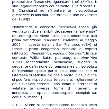
prospettive filosofiche riguardanti il sé (
Self
) e il
suo legame-rapporto col cervello. È la filosofa P.
S. Churchland ad affrontare le “
neuroethical
questions
” in una sua conferenza a fine novembre
del 1990
[2]
.
Nonostante il concetto
neuroetica
fosse già
ventilato in diversi ambiti del sapere, la “paternità”
del neologismo viene attribuita storicamente alla
prima definizione “canonica” risalente al maggio
2002. In questa data, a San Francisco (USA), si
tenne il primo congresso mondiale di esperti
intitolato: “
Neuroethics: mapping the field
”. In tale
contesto, William Safire, politologo del
New York
Times
recentemente scomparso, suggerì la
seguente definizione contemporanea di
neuroetica
definendola: quella parte della bioetica che si
interessa di stabilire ciò che è lecito, cioè, ciò che
si può fare, rispetto alla terapia e al miglioramento
delle funzioni cerebrali, così come si interessa di
valutare le diverse forme di interventi e
manipolazioni, spesso preoccupanti, compiuti sul
cervello umano
[3]
.
È il 2002 che si considera l’anno fondativo della