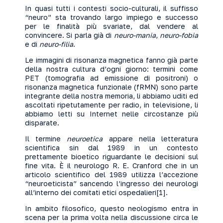
In quasi tutti i contesti socio-culturali, il suffisso
“neuro” sta trovando largo impiego e successo
per le finalità più svariate, dal vendere al
convincere. Si parla già di
neuro-mania
,
neuro-fobia
e di
neuro-filia
.
Le immagini di risonanza magnetica fanno già parte
della nostra cultura d’ogni giorno: termini come
PET (tomografia ad emissione di positroni) o
risonanza magnetica funzionale (fRMN) sono parte
integrante della nostra memoria, li abbiamo uditi ed
ascoltati ripetutamente per radio, in televisione, li
abbiamo letti su Internet nelle circostanze più
disparate.
Il termine
neuroetica
appare nella letteratura
scientifica sin dal 1989 in un contesto
prettamente bioetico riguardante le decisioni sul
fine vita. È il neurologo R. E. Cranford che in un
articolo scientifico del 1989 utilizza l’accezione
“neuroeticista” sancendo l’ingresso dei neurologi
all’interno dei comitati etici ospedalieri
[1]
.
In ambito filosofico, questo neologismo entra in
scena per la prima volta nella discussione circa le